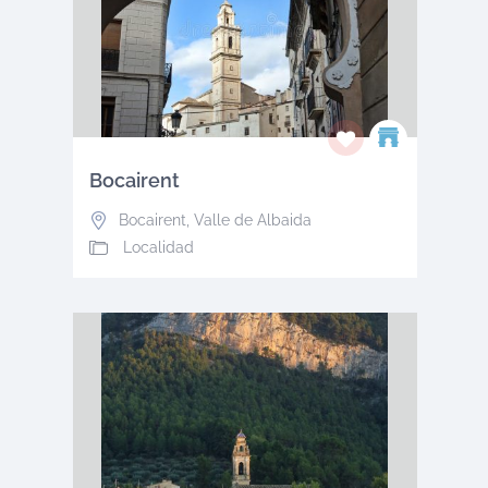
Bocairent
Bocairent
,
Valle de Albaida
Localidad