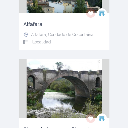
Alfafara
Alfafara
,
Condado de Cocentaina
Localidad