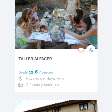
TALLER ALFACER
12 €
Desde
/ persona
Poyales del Hoyo
, Ávila
Alfarería y cerámica