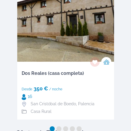
Dos Reales (casa completa)
350 €
Desde
/ noche
16
San Cristóbal de Boedo
, Palencia
Casa Rural