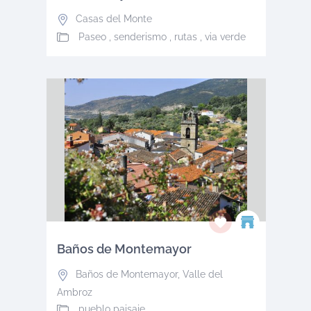
Casas del Monte
Paseo , senderismo , rutas , via verde
Baños de Montemayor
Baños de Montemayor
,
Valle del
Ambroz
pueblo paisaje