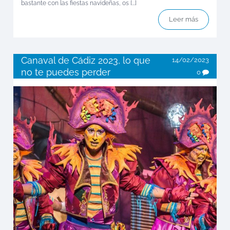
bastante con las fiestas navideñas, os [...]
Leer más
Canaval de Cádiz 2023, lo que
14/02/2023
no te puedes perder
0