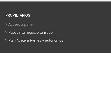
PROPIETARIOS
Acceso a panel
Publica tu negocio turístico
Plan Acelera Pymes y autónomos
VIAJEROS
Acceso a panel
Regístrate en Ruralzoom
SOBRE NOSOTROS
Quiénes somos