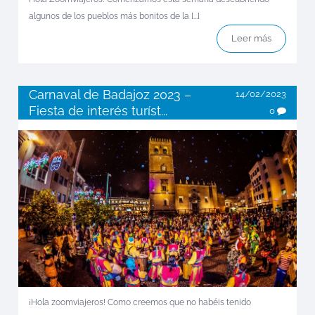
algunos de los pueblos más bonitos de la [...]
Leer más
Carnaval de Badajoz 2023 –
14/02/2023
Fiesta de interés turíst...
0
¡Hola zoomviajeros! Como creemos que no habéis tenido