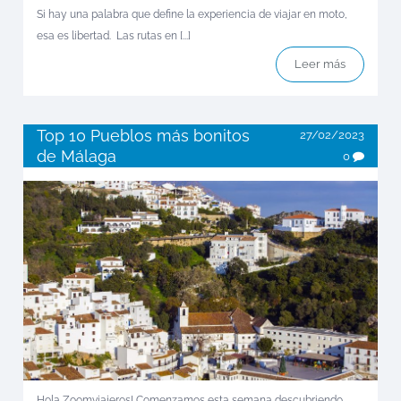
Si hay una palabra que define la experiencia de viajar en moto,
esa es libertad. Las rutas en [...]
Leer más
Top 10 Pueblos más bonitos
27/02/2023
de Málaga
0
Hola Zoomviajeros! Comenzamos esta semana descubriendo