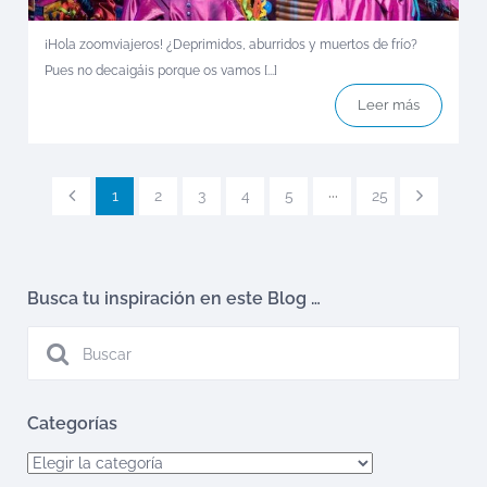
¡Hola zoomviajeros! ¿Deprimidos, aburridos y muertos de frío?
Pues no decaigáis porque os vamos [...]
Leer más
1
2
3
4
5
···
25
Busca tu inspiración en este Blog …
Categorías
Categorías