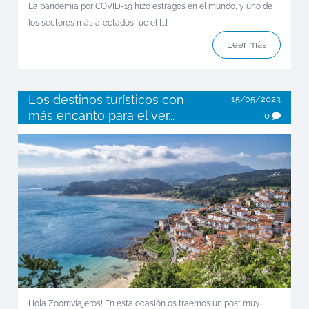
La pandemia por COVID-19 hizo estragos en el mundo, y uno de
los sectores más afectados fue el [...]
Leer más
Los destinos turísticos con
15/05/2023
más encanto para el ver...
0
Hola Zoomviajeros! En esta ocasión os traemos un post muy