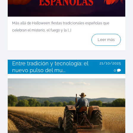
Más allá de Halloween: fiestas tradicionales españolas que
celebran el misterio, el fuego y la [...]
Leer más
Entre tradición y tecnología: el
21/10/2025
nuevo pulso del mu...
0