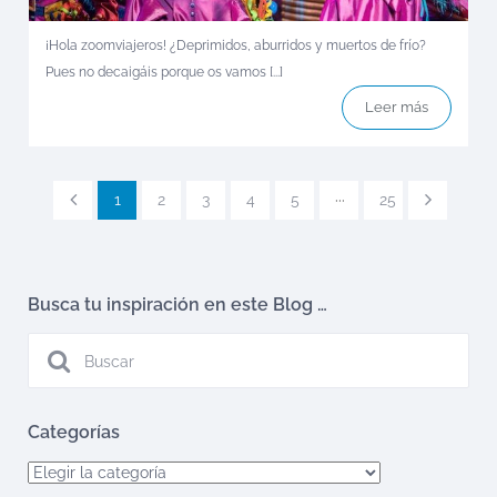
¡Hola zoomviajeros! ¿Deprimidos, aburridos y muertos de frío?
Pues no decaigáis porque os vamos [...]
Leer más
1
2
3
4
5
···
25
Busca tu inspiración en este Blog …
Categorías
Categorías