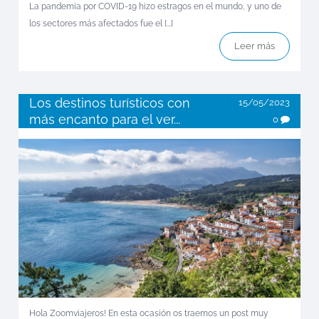
La pandemia por COVID-19 hizo estragos en el mundo, y uno de
los sectores más afectados fue el [...]
Leer más
Los destinos turísticos con
15/05/2023
más encanto para el ver...
0
Hola Zoomviajeros! En esta ocasión os traemos un post muy