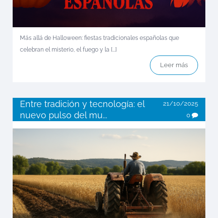
Más allá de Halloween: fiestas tradicionales españolas que
celebran el misterio, el fuego y la [...]
Leer más
Entre tradición y tecnología: el
21/10/2025
nuevo pulso del mu...
0