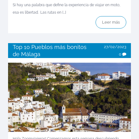
Si hay una palabra que define la experiencia de viajar en moto,
esa es libertad. Las rutas en [...]
Leer más
Top 10 Pueblos más bonitos
27/02/2023
de Málaga
0
Hola Zoomviajeros! Comenzamos esta semana descubriendo