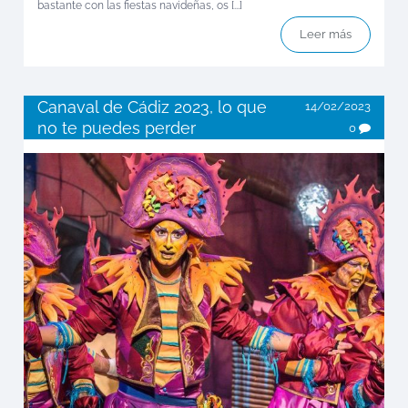
bastante con las fiestas navideñas, os [...]
Leer más
Canaval de Cádiz 2023, lo que
14/02/2023
no te puedes perder
0