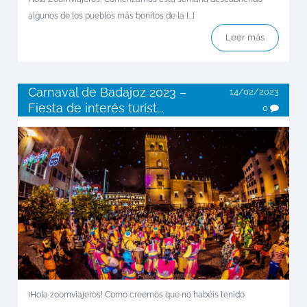
algunos de los pueblos más bonitos de la [...]
Leer más
Carnaval de Badajoz 2023 –
14/02/2023
Fiesta de interés turíst...
0
¡Hola zoomviajeros! Como creemos que no habéis tenido