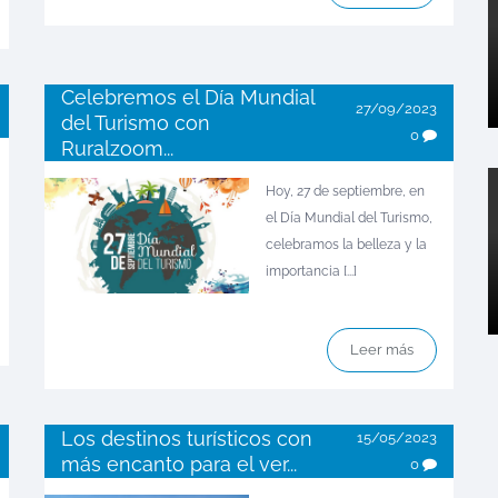
Celebremos el Día Mundial
27/09/2023
del Turismo con
0
Ruralzoom...
Hoy, 27 de septiembre, en
el Día Mundial del Turismo,
celebramos la belleza y la
importancia [...]
Leer más
Los destinos turísticos con
15/05/2023
más encanto para el ver...
0