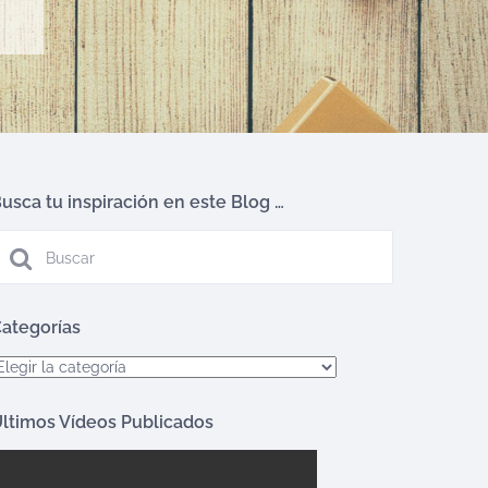
usca tu inspiración en este Blog …
ategorías
ategorías
ltimos Vídeos Publicados