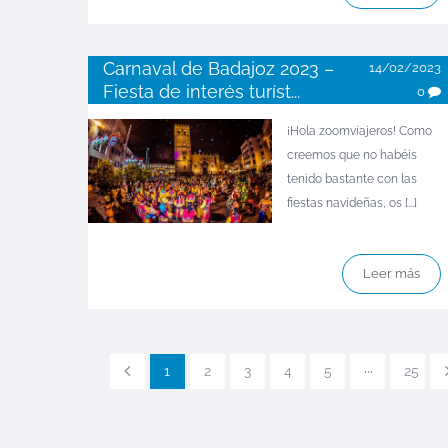
Carnaval de Badajoz 2023 –
14/02/2023
Fiesta de interés turíst...
0
¡Hola zoomviajeros! Como
creemos que no habéis
tenido bastante con las
fiestas navideñas, os [...]
Leer más
1
2
3
4
5
···
25