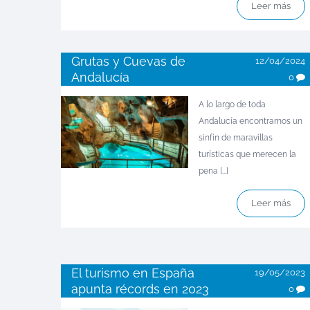
Leer más
Grutas y Cuevas de
12/04/2024
Andalucía
0
A lo largo de toda
Andalucía encontramos un
sinfín de maravillas
turísticas que merecen la
pena [...]
Leer más
El turismo en España
19/05/2023
apunta récords en 2023
0