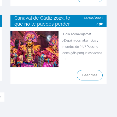
Canaval de Cádiz 2023, lo
14/02/2023
que no te puedes perder
0
¡Hola zoomviajeros!
¿Deprimidos, aburridos y
muertos de frío? Pues no
decaigáis porque os vamos
[...]
Leer más