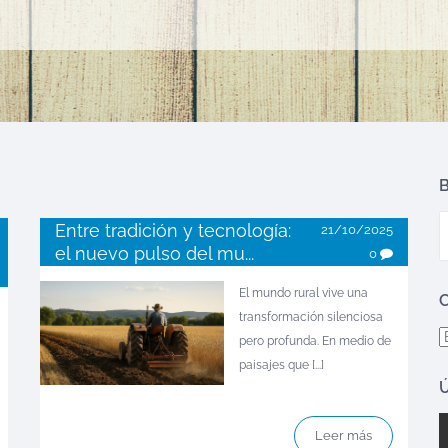
B
Entre tradición y tecnología:
21/10/2025
el nuevo pulso del mu...
0
El mundo rural vive una
C
transformación silenciosa
C
pero profunda. En medio de
paisajes que [...]
Ú
Leer más