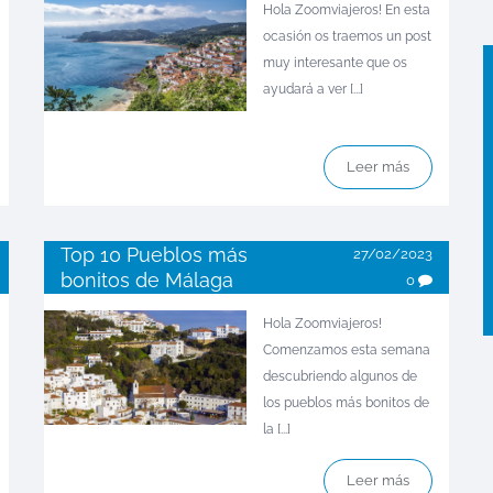
Hola Zoomviajeros! En esta
ocasión os traemos un post
muy interesante que os
ayudará a ver [...]
Leer más
Top 10 Pueblos más
27/02/2023
bonitos de Málaga
0
Hola Zoomviajeros!
Comenzamos esta semana
descubriendo algunos de
los pueblos más bonitos de
la [...]
Leer más