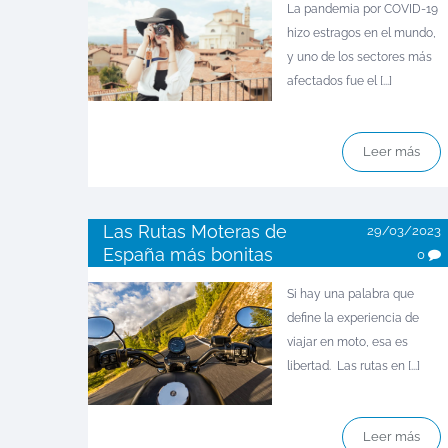
La pandemia por COVID-19
hizo estragos en el mundo,
y uno de los sectores más
afectados fue el [...]
Leer más
Las Rutas Moteras de
29/03/2023
España más bonitas
0
Si hay una palabra que
define la experiencia de
viajar en moto, esa es
libertad. Las rutas en [...]
Leer más