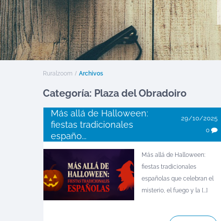
Ruralzoom
Archivos
Categoría: Plaza del Obradoiro
Más allá de Halloween:
29/10/2025
fiestas tradicionales
0
españo...
Más allá de Halloween:
fiestas tradicionales
españolas que celebran el
misterio, el fuego y la [...]