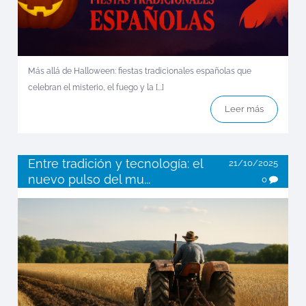
Más allá de Halloween: fiestas tradicionales españolas que
celebran el misterio, el fuego y la [...]
Leer más
Entre tradición y tecnología: el
21/10/2025
nuevo pulso del mu...
0