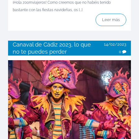
¡Hola zoomviajeros! Como creemos que no habéis tenido
bastante con las fiestas navideñas, os [...]
Leer más
Canaval de Cádiz 2023, lo que
14/02/2023
no te puedes perder
0