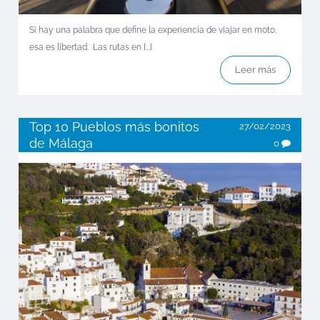
Si hay una palabra que define la experiencia de viajar en moto,
esa es libertad. Las rutas en [...]
Leer más
Top 10 Pueblos más bonitos
27/02/2023
de Málaga
0