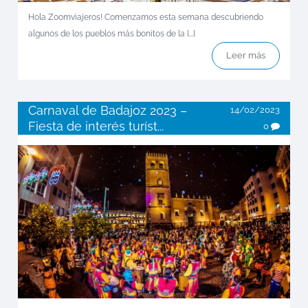
Hola Zoomviajeros! Comenzamos esta semana descubriendo
algunos de los pueblos más bonitos de la [...]
Leer más
Carnaval de Badajoz 2023 –
14/02/2023
Fiesta de interés turíst...
0