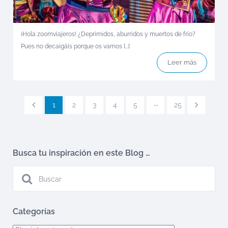
¡Hola zoomviajeros! ¿Deprimidos, aburridos y muertos de frío?
Pues no decaigáis porque os vamos [...]
Leer más
1
2
3
4
5
···
25
Busca tu inspiración en este Blog …
Categorías