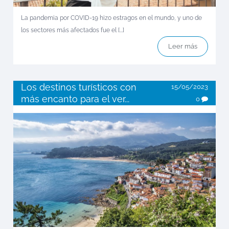
La pandemia por COVID-19 hizo estragos en el mundo, y uno de
los sectores más afectados fue el [...]
Leer más
Los destinos turísticos con
15/05/2023
más encanto para el ver...
0