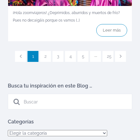
¡Hola zoomviajeros! ¿Deprimidos, aburridos y muertos de frío?
Pues no decaigáis porque os vamos [...]
Leer más
1
2
3
4
5
···
25
Busca tu inspiración en este Blog …
Categorías
Categorías