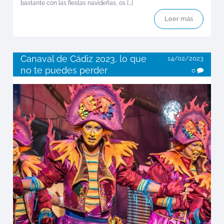
bastante con las fiestas navideñas, os [...]
Leer más
Canaval de Cádiz 2023, lo que
14/02/2023
no te puedes perder
0