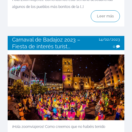
algunos de los pueblos más bonitos de la [...]
Leer más
Carnaval de Badajoz 2023 –
14/02/2023
Fiesta de interés turíst...
0
¡Hola zoomviajeros! Como creemos que no habéis tenido