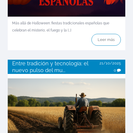
Más allá de Halloween: fiestas tradicionales españolas que
celebran el misterio, el fuego y la [...]
Leer más
Entre tradición y tecnología: el
21/10/2025
nuevo pulso del mu...
0