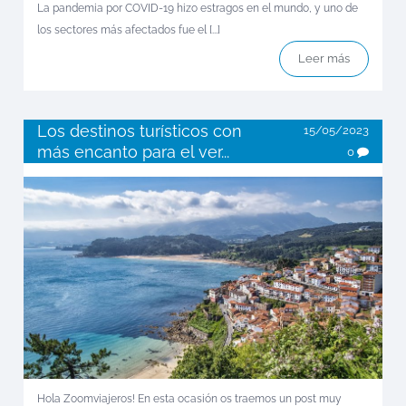
La pandemia por COVID-19 hizo estragos en el mundo, y uno de
los sectores más afectados fue el [...]
Leer más
Los destinos turísticos con
15/05/2023
más encanto para el ver...
0
Hola Zoomviajeros! En esta ocasión os traemos un post muy