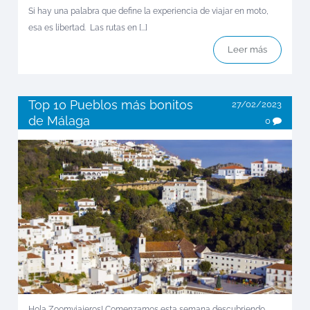
Si hay una palabra que define la experiencia de viajar en moto,
esa es libertad. Las rutas en [...]
Leer más
Top 10 Pueblos más bonitos
27/02/2023
de Málaga
0
Hola Zoomviajeros! Comenzamos esta semana descubriendo