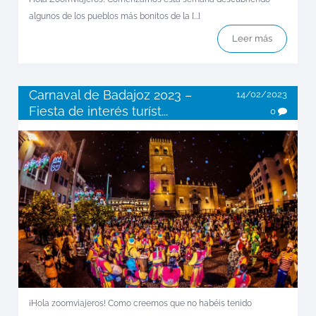
algunos de los pueblos más bonitos de la [...]
Leer más
Carnaval de Badajoz 2023 –
14/02/2023
Fiesta de interés turíst...
0
¡Hola zoomviajeros! Como creemos que no habéis tenido