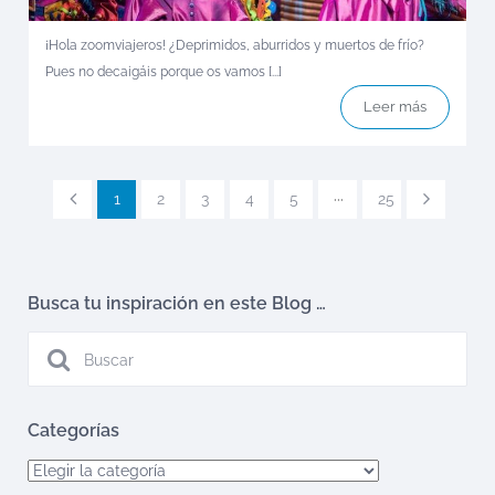
¡Hola zoomviajeros! ¿Deprimidos, aburridos y muertos de frío?
Pues no decaigáis porque os vamos [...]
Leer más
1
2
3
4
5
···
25
Busca tu inspiración en este Blog …
Categorías
Categorías