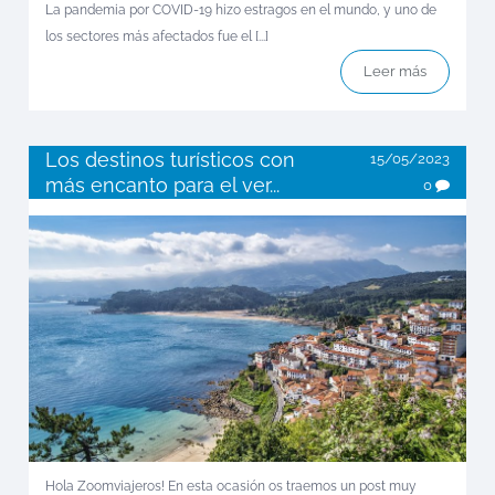
La pandemia por COVID-19 hizo estragos en el mundo, y uno de
los sectores más afectados fue el [...]
Leer más
Los destinos turísticos con
15/05/2023
más encanto para el ver...
0
Hola Zoomviajeros! En esta ocasión os traemos un post muy