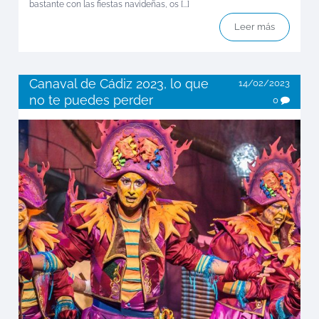
bastante con las fiestas navideñas, os [...]
Leer más
Canaval de Cádiz 2023, lo que
14/02/2023
no te puedes perder
0