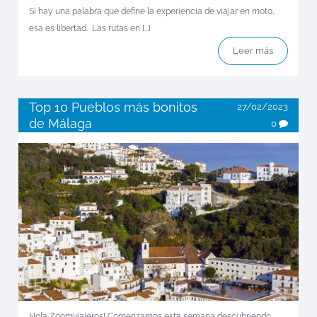
Si hay una palabra que define la experiencia de viajar en moto,
esa es libertad. Las rutas en [...]
Leer más
Top 10 Pueblos más bonitos
27/02/2023
de Málaga
0
Hola Zoomviajeros! Comenzamos esta semana descubriendo