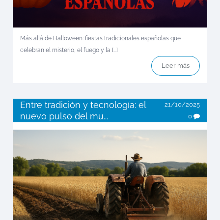
Más allá de Halloween: fiestas tradicionales españolas que
celebran el misterio, el fuego y la [...]
Leer más
Entre tradición y tecnología: el
21/10/2025
nuevo pulso del mu...
0