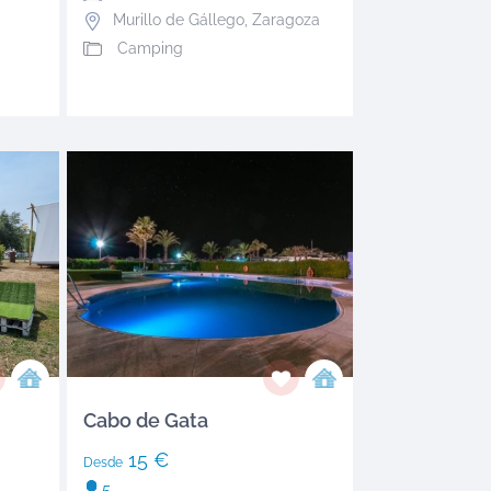
Murillo de Gállego
,
Zaragoza
Camping
Cabo de Gata
15 €
Desde
5