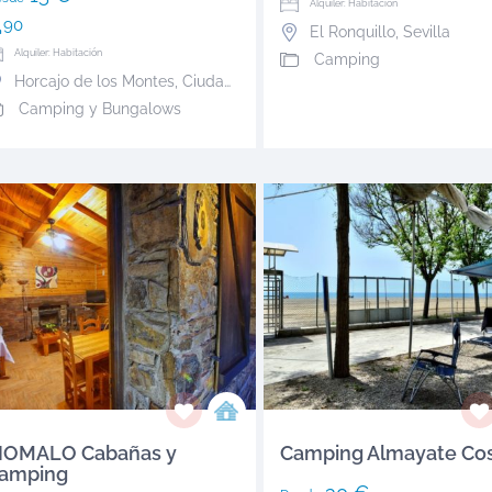
Alquiler: Habitación
90
El Ronquillo
,
Sevilla
Alquiler: Habitación
Camping
Horcajo de los Montes
,
Ciudad Real
Camping y Bungalows
IOMALO Cabañas y
Camping Almayate Co
amping