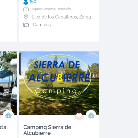
350
Alquiler: Completo | Habitación
Ejea de los Caballeros
,
Zaragoza
Camping
sta
Camping Sierra de
Alcubierre