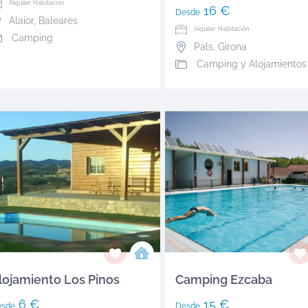
Alquiler: Habitación
16 €
Desde
Alaior
,
Baleares
Alquiler: Habitación
Camping
Pals
,
Girona
Camping y Alojamientos
lojamiento Los Pinos
Camping Ezcaba
6 €
15 €
esde
Desde