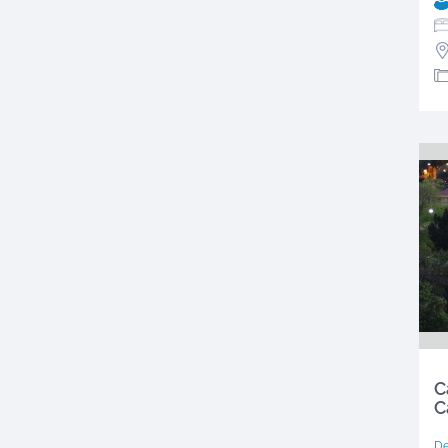
C
C
D