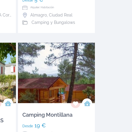
Desde
Alquiler: Habitación
A Coruña
Almagro
,
Ciudad Real
Camping y Bungalows
Camping Montillana
S
19 €
Desde