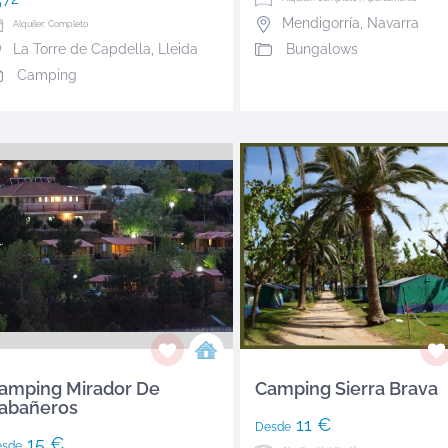
Mendigorría
,
Navarra
Alquiler: Completo
Bungalows
La Torre de Capdella
,
Lleida
Camping
amping Mirador De
Camping Sierra Brava
abañeros
11 €
Desde
15 €
esde