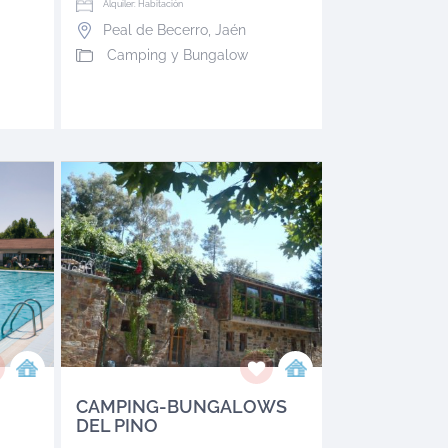
Alquiler: Habitación
Peal de Becerro
,
Jaén
Camping y Bungalow
CAMPING-BUNGALOWS
DEL PINO