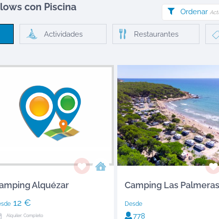
alows
con Piscina
Ordenar
Act
Actividades
Restaurantes
amping Alquézar
Camping Las Palmera
12 €
esde
Desde
778
Alquiler: Completo