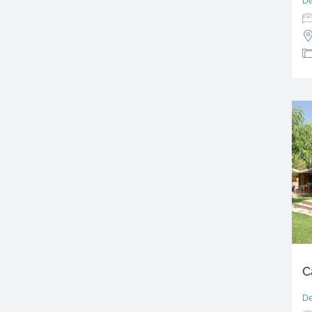
D
C
D