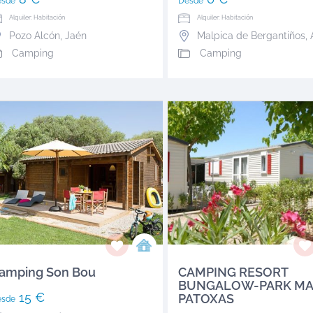
esde
Desde
Alquiler: Habitación
Alquiler: Habitación
Pozo Alcón
,
Jaén
Malpica de Bergantiños
,
Camping
Camping
amping Son Bou
CAMPING RESORT
BUNGALOW-PARK MA
15 €
PATOXAS
esde