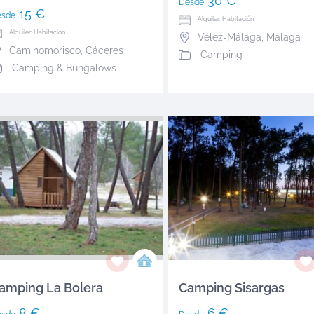
30 €
Desde
15 €
esde
Alquiler: Habitación
Alquiler: Habitación
Vélez-Málaga
,
Málaga
Caminomorisco
,
Cáceres
Camping
Camping & Bungalows
amping La Bolera
Camping Sisargas
8 €
6 €