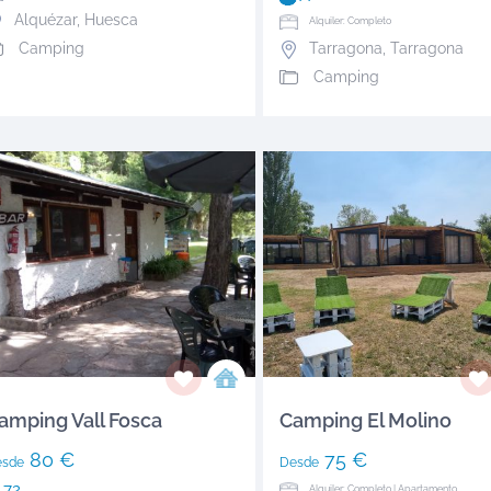
Alquézar
,
Huesca
Alquiler: Completo
Camping
Tarragona
,
Tarragona
Camping
amping Vall Fosca
Camping El Molino
80 €
75 €
esde
Desde
72
Alquiler: Completo | Apartamento