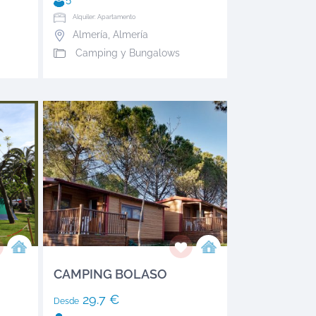
Alquiler: Apartamento
Almería
,
Almería
Camping y Bungalows
CAMPING BOLASO
29.7 €
Desde