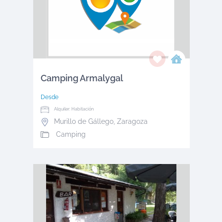
Camping Armalygal
Desde
Alquiler: Habitación
Murillo de Gállego
,
Zaragoza
Camping