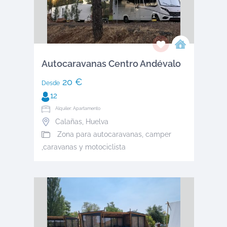
Autocaravanas Centro Andévalo
20 €
Desde
12
Alquiler: Apartamento
Calañas
,
Huelva
Zona para autocaravanas, camper
,caravanas y motociclista