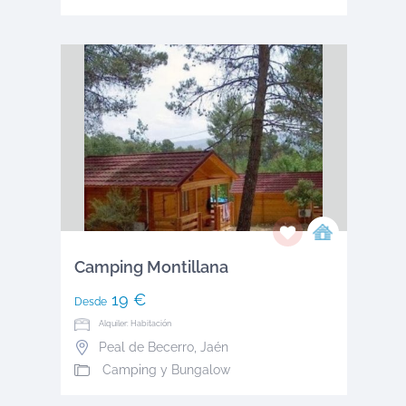
Camping Montillana
19 €
Desde
Alquiler: Habitación
Peal de Becerro
,
Jaén
Camping y Bungalow