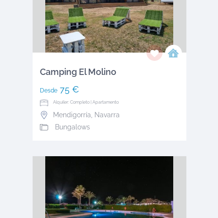
Camping El Molino
75 €
Desde
Alquiler: Completo | Apartamento
Mendigorría
,
Navarra
Bungalows