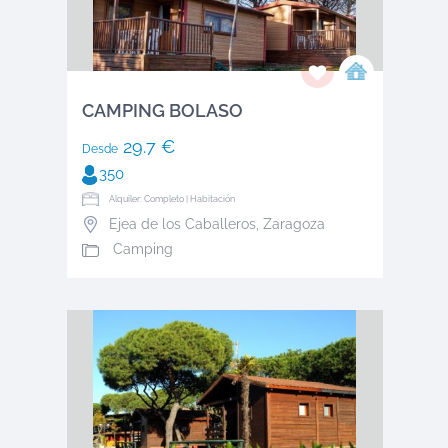
CAMPING BOLASO
29.7 €
Desde
350
Alquiler: Completo | Habitación
Ejea de los Caballeros
,
Zaragoza
Camping