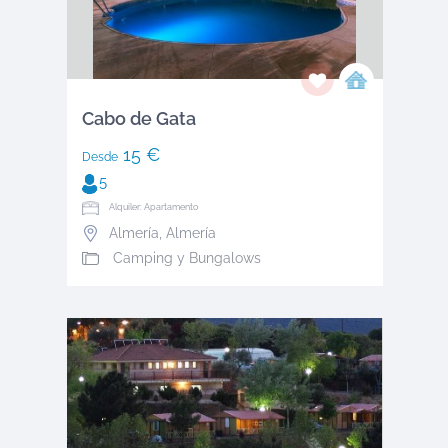
Cabo de Gata
15 €
Desde
5
Alquiler: Apartamento
Almería
,
Almería
Camping y Bungalows