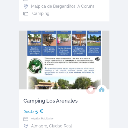
Malpica de Bergantiños
,
A Coruña
Camping
Camping Los Arenales
5 €
Desde
Alquiler: Habitación
Almagro
,
Ciudad Real