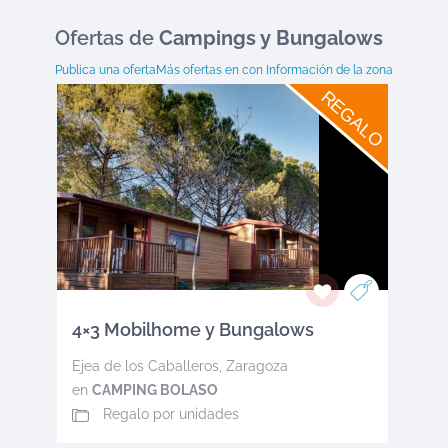
Ofertas
de
Campings y Bungalows
Publica una oferta
Más ofertas en
con Información de la zona
REGALO
4×3 Mobilhome y Bungalows
Ejea de los Caballeros
,
Zaragoza
en
CAMPING BOLASO
Regalo por unidades