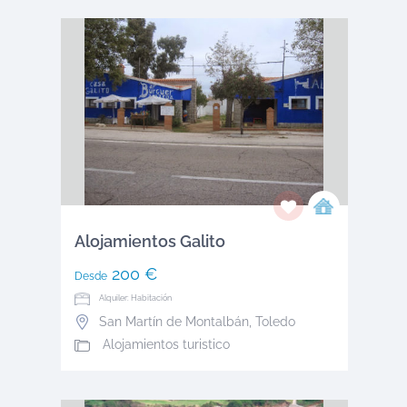
Alojamientos Galito
200 €
Desde
Alquiler: Habitación
San Martín de Montalbán
,
Toledo
Alojamientos turistico