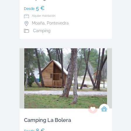
5 €
Desde
Alquiler: Habitación
Moaña
,
Pontevedra
Camping
Camping La Bolera
8 €