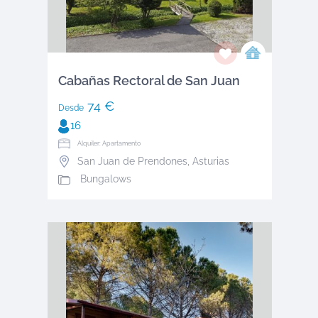
Cabañas Rectoral de San Juan
74 €
Desde
16
Alquiler: Apartamento
San Juan de Prendones
,
Asturias
Bungalows