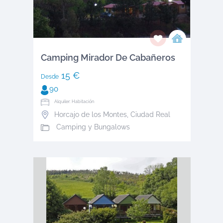
Camping Mirador De Cabañeros
15 €
Desde
90
Alquiler: Habitación
Horcajo de los Montes
,
Ciudad Real
Camping y Bungalows