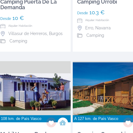
Camping Puerta De La
Camping Urrobi
Demanda
10.3 €
Desde
10 €
Desde
Alquiler: Habitación
Alquiler: Habitación
Erro
,
Navarra
Villasur de Herreros
,
Burgos
Camping
Camping
 108 km. de
País Vasco
A 127 km. de
País Vasco