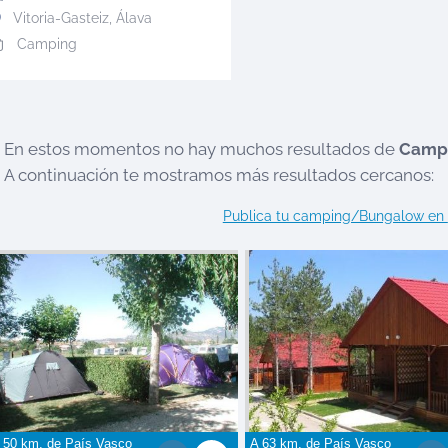
Vitoria-Gasteiz
,
Álava
Camping
En estos momentos no hay muchos resultados de
Campi
A continuación te mostramos más resultados cercanos:
Publica tu camping/Bungalow en
 50 km. de
País Vasco
A 63 km. de
País Vasco