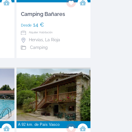
Camping Bañares
14 €
Desde
Alquiler: Habitación
Hervías
,
La Rioja
Camping
A 92 km. de
País Vasco