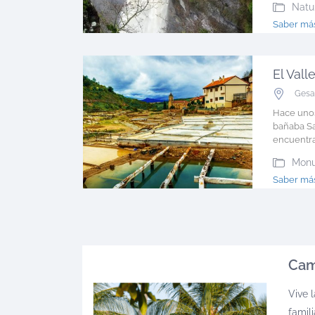
Natu
Saber más
El Val
Gesa
Hace unos
bañaba Sa
encuentra.
Monu
Saber más
Cam
Vive l
famil