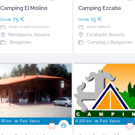
Camping El Molino
Camping Ezcaba
75 €
15 €
Desde
Desde
Alquiler: Completo | Apartamento
Alquiler: Habitación
Mendigorría
,
Navarra
Ezcabarte
,
Navarra
Bungalows
Camping y Bungalows
 99 km. de
País Vasco
A 103 km. de
País Vasco