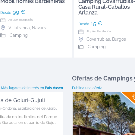
Mobil Homes Bardeneras
Camping Covarrubias
Casa Rural-Caballos
99 €
Arlanza
Desde
Alquiler: Habitación
15 €
Desde
Villafranca
,
Navarra
Alquiler: Habitación
Camping
Covarrubias
,
Burgos
Camping
Ofertas
de
Campings 
Más lugares de interés en
País Vasco
Publica una oferta
R
a de Goiuri-Gujuli
ri-Ondona
,
Estribaciones del Gorbea
ituada en los limites del Parque
 Gorbeia, en el barrio de Gujuli