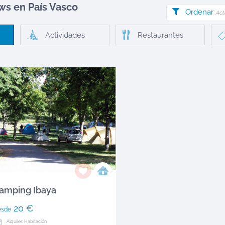
ows en
País Vasco
Ordenar
Act
Actividades
Restaurantes
amping Ibaya
20 €
esde
Alquiler: Habitación