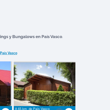
ngs y Bungalows en
País Vasco
.
País Vasco
A 65 km. de
País Vasco