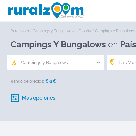
Ruralzoom
Campings y Bungalows en España
Campings y Bungalows 
Campings Y Bungalows
en
Paí
Campings y Bungalows
€ a
€
Rango de precios:
Más opciones