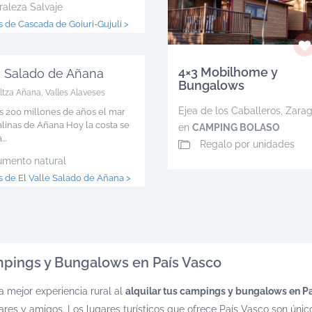
raleza Salvaje
 de Cascada de Goiuri-Gujuli >
4×3 Mobilhome y
le Salado de Añana
Bungalows
ltza Añana
,
Valles Alaveses
Ejea de los Caballeros
,
Zara
 200 millones de años el mar
linas de Añana Hoy la costa se
en
CAMPING BOLASO
..
Regalo por unidades
mento natural
 de El Valle Salado de Añana >
pings y Bungalows en País Vasco
a mejor experiencia rural al
alquilar tus campings y bungalows en P
iares y amigos. Los lugares turísticos que ofrece País Vasco son únic