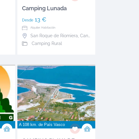
Camping Lunada
13 €
Desde
Alquiler: Habitación
San Roque de Riomiera
,
Cantabria
Camping Rural
A 108 km. de
País Vasco