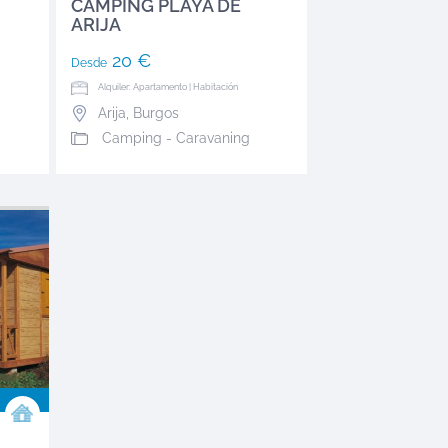
CAMPING PLAYA DE
ARIJA
20 €
Desde
Alquiler: Apartamento | Habitación
Arija
,
Burgos
Camping - Caravaning