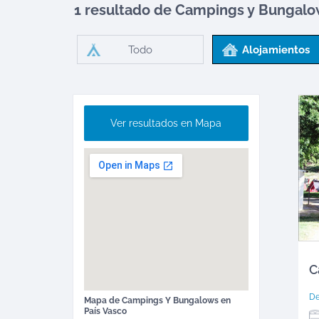
1 resultado de Campings y Bungal
Todo
Alojamientos
Ver resultados en Mapa
C
D
Mapa de
Campings Y Bungalows
en
País Vasco