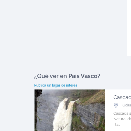
¿Qué ver en
País Vasco
?
Publica un lugar de interés
Cascad
Goiu
Cascada s
Natural de
, la...