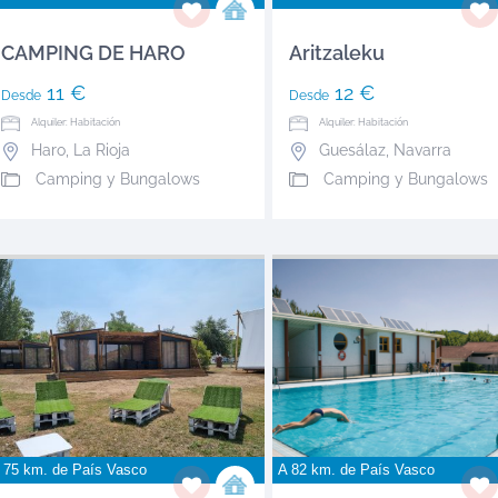
CAMPING DE HARO
Aritzaleku
11 €
12 €
Desde
Desde
Alquiler: Habitación
Alquiler: Habitación
Haro
,
La Rioja
Guesálaz
,
Navarra
Camping y Bungalows
Camping y Bungalows
 75 km. de
País Vasco
A 82 km. de
País Vasco