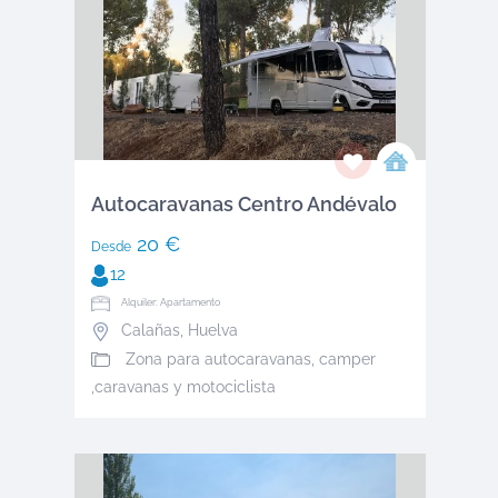
Autocaravanas Centro Andévalo
20 €
Desde
12
Alquiler: Apartamento
Calañas
,
Huelva
Zona para autocaravanas, camper
,caravanas y motociclista