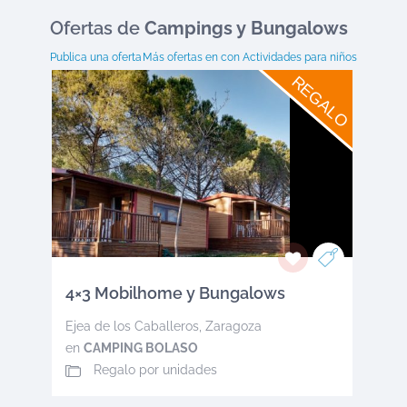
Ofertas
de
Campings y Bungalows
Publica una oferta
Más ofertas en
con Actividades para niños
REGALO
4×3 Mobilhome y Bungalows
Ejea de los Caballeros
,
Zaragoza
en
CAMPING BOLASO
Regalo por unidades