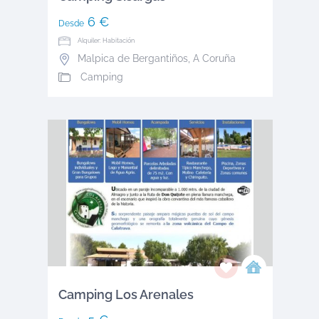
6 €
Desde
Alquiler: Habitación
Malpica de Bergantiños
,
A Coruña
Camping
Camping Los Arenales