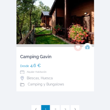
Camping Gavin
4.6 €
Desde
Alquiler: Habitación
Biescas
,
Huesca
Camping y Bungalows
1
2
3