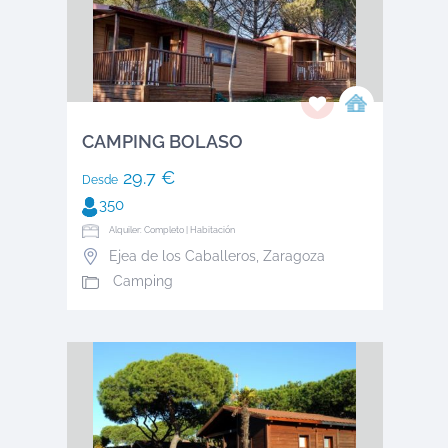
CAMPING BOLASO
29.7 €
Desde
350
Alquiler: Completo | Habitación
Ejea de los Caballeros
,
Zaragoza
Camping