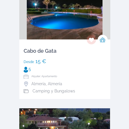
Cabo de Gata
15 €
Desde
5
Alquiler: Apartamento
Almería
,
Almería
Camping y Bungalows