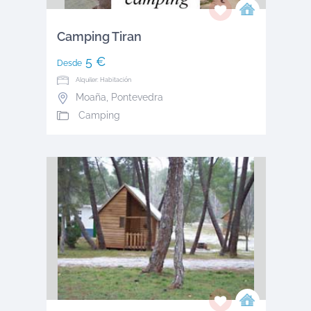
Camping Tiran
5 €
Desde
Alquiler: Habitación
Moaña
,
Pontevedra
Camping