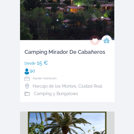
Camping Mirador De Cabañeros
15 €
Desde
90
Alquiler: Habitación
Horcajo de los Montes
,
Ciudad Real
Camping y Bungalows