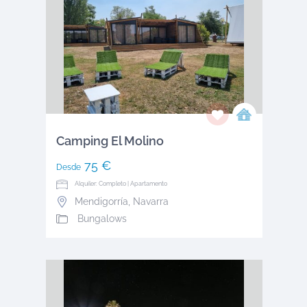
Camping El Molino
75 €
Desde
Alquiler: Completo | Apartamento
Mendigorría
,
Navarra
Bungalows