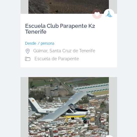
Escuela Club Parapente K2
Tenerife
Desde
/ persona
Güímar
,
Santa Cruz de Tenerife
Escuela de Parapente