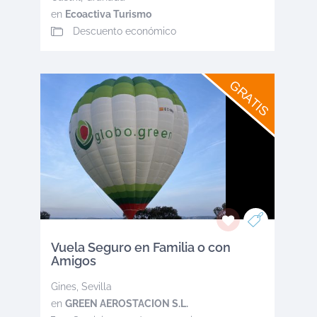
en
Ecoactiva Turismo
Descuento económico
GRATIS
Vuela Seguro en Familia o con
Amigos
Gines
,
Sevilla
en
GREEN AEROSTACION S.L.