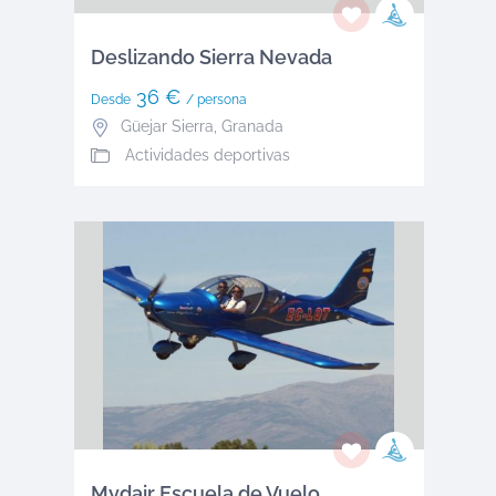
Deslizando Sierra Nevada
36 €
Desde
/ persona
Güejar Sierra
,
Granada
Actividades deportivas
Mydair Escuela de Vuelo