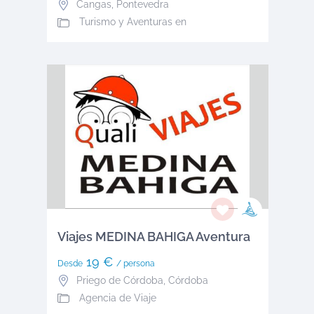
Cangas
,
Pontevedra
Turismo y Aventuras en
Viajes MEDINA BAHIGA Aventura
19 €
Desde
/ persona
Priego de Córdoba
,
Córdoba
Agencia de Viaje