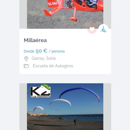
Millaérea
50 €
Desde
/ persona
Garray
,
Soria
Escuela de Autogiros