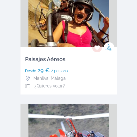
Paisajes Aéreos
29 €
Desde
/ persona
Manilva
,
Málaga
¿Quieres volar?