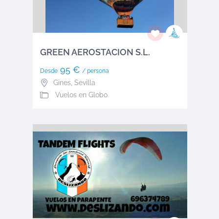
GREEN AEROSTACION S.L.
95 €
Desde
/ persona
Gines
,
Sevilla
Vuelos en Globo