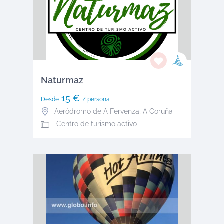
Naturmaz
15 €
Desde
/ persona
Aeródromo de A Fervenza
,
A Coruña
Centro de turismo activo