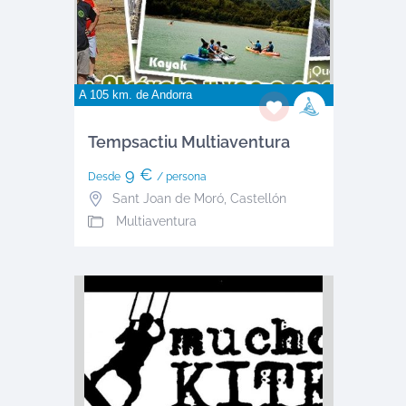
A 105 km. de
Andorra
Tempsactiu Multiaventura
9 €
Desde
/ persona
Sant Joan de Moró
,
Castellón
Multiaventura