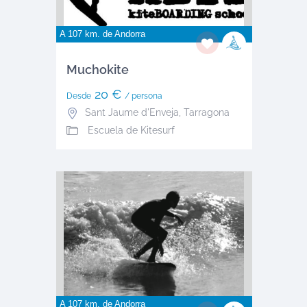
A 107 km. de
Andorra
Muchokite
20 €
Desde
/ persona
Sant Jaume d'Enveja
,
Tarragona
Escuela de Kitesurf
A 107 km. de
Andorra