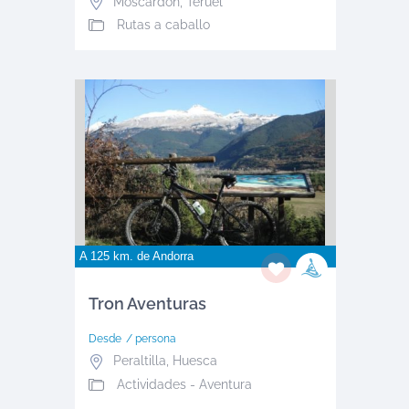
Moscardón
,
Teruel
Rutas a caballo
A 125 km. de
Andorra
Tron Aventuras
Desde
/ persona
Peraltilla
,
Huesca
Actividades - Aventura