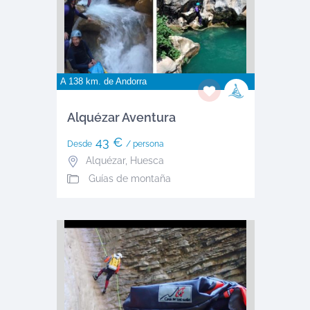
A 138 km. de
Andorra
Alquézar Aventura
43 €
Desde
/ persona
Alquézar
,
Huesca
Guías de montaña