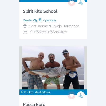
Spirit Kite School
25 €
Desde
/ persona
Sant Jaume d'Enveja
,
Tarragona
Surf&Kitesurf&Snowkite
A 112 km. de
Andorra
Pesca Ebro