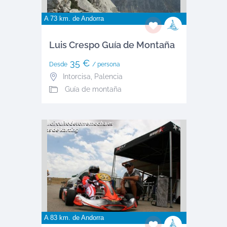
A 73 km. de
Andorra
Luis Crespo Guía de Montaña
35 €
Desde
/ persona
Intorcisa
,
Palencia
Guía de montaña
A 83 km. de
Andorra