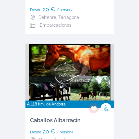
20 €
Desde
/ persona
Deltebre
,
Tarragona
Embarcaciones
A 118 km. de
Andorra
Caballos Albarracin
20 €
Desde
/ persona