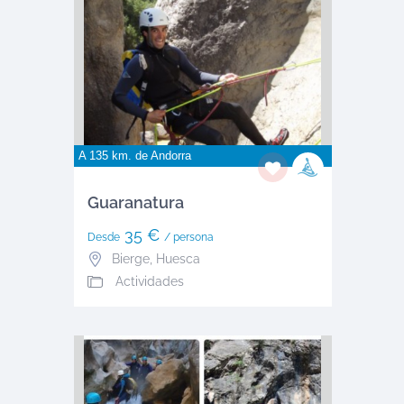
A 135 km. de
Andorra
Guaranatura
35 €
Desde
/ persona
Bierge
,
Huesca
Actividades