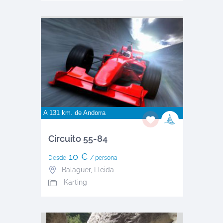
A 131 km. de
Andorra
Circuito 55-84
10 €
Desde
/ persona
Balaguer
,
Lleida
Karting