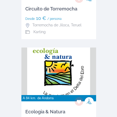
Circuito de Torremocha
10 €
Desde
/ persona
Torremocha de Jiloca
,
Teruel
Karting
A 84 km. de
Andorra
Ecologia & Natura