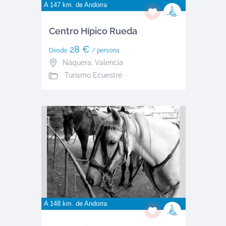
A 147 km. de
Andorra
Centro Hípico Rueda
28 €
Desde
/ persona
Náquera
,
Valencia
Turismo Ecuestre
A 148 km. de
Andorra