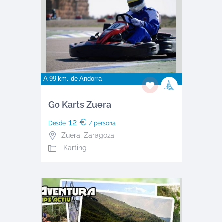
A 99 km. de
Andorra
Go Karts Zuera
12 €
Desde
/ persona
Zuera
,
Zaragoza
Karting