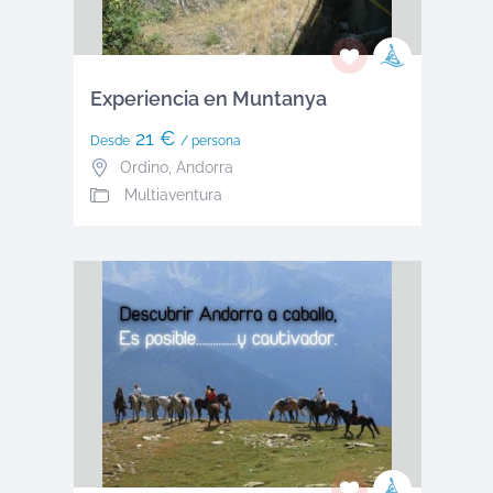
Experiencia en Muntanya
21 €
Desde
/ persona
Ordino
,
Andorra
Multiaventura