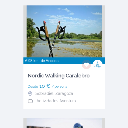
A 98 km. de
Andorra
Nordic Walking Caralebro
10 €
Desde
/ persona
Sobradiel
,
Zaragoza
Actividades Aventura