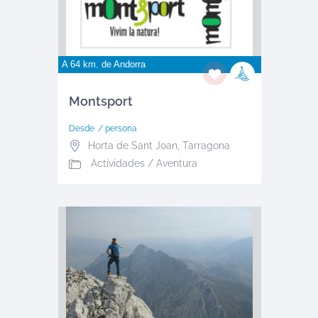
A 64 km. de
Andorra
Montsport
Desde
/ persona
Horta de Sant Joan
,
Tarragona
Actividades / Aventura