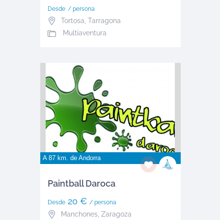
Desde
/ persona
Tortosa
,
Tarragona
Multiaventura
A 87 km. de
Andorra
Paintball Daroca
20 €
Desde
/ persona
Manchones
,
Zaragoza