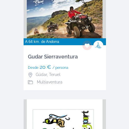
A 64 km. de
Andorra
Gudar Sierraventura
20 €
Desde
/ persona
Gúdar
,
Teruel
Multiaventura