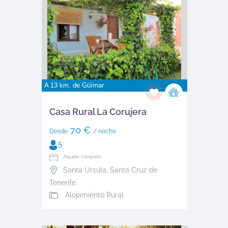
A 13 km. de
Güímar
Casa Rural La Corujera
70 €
Desde
/ noche
5
Alquiler: Completo
Santa Ursula
,
Santa Cruz de
Tenerife
Alojamiento Rural