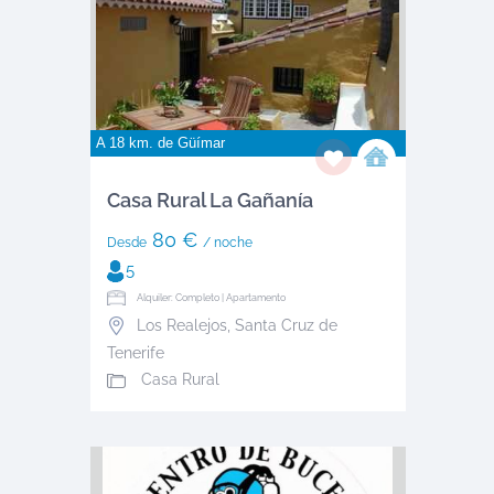
A 18 km. de
Güímar
Casa Rural La Gañanía
80 €
Desde
/ noche
5
Alquiler: Completo | Apartamento
Los Realejos
,
Santa Cruz de
Tenerife
Casa Rural