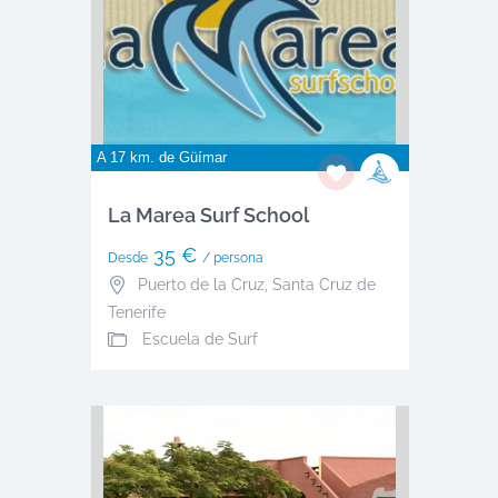
A 17 km. de
Güímar
La Marea Surf School
35 €
Desde
/ persona
Puerto de la Cruz
,
Santa Cruz de
Tenerife
Escuela de Surf