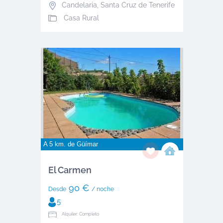
Candelaria
,
Santa Cruz de Tenerife
Casa Rural
A 5 km. de
Güímar
El Carmen
90 €
Desde
/ noche
5
Alquiler: Completo