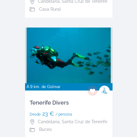
Candelaria
,
Santa Cruz de Tenerife
Casa Rural
A 9 km. de
Güímar
Tenerife Divers
23 €
Desde
/ persona
Candelaria
,
Santa Cruz de Tenerife
Buceo