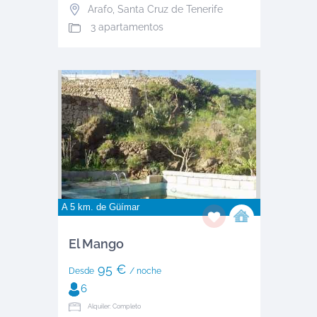
Arafo
,
Santa Cruz de Tenerife
3 apartamentos
A 5 km. de
Güímar
El Mango
95 €
Desde
/ noche
6
Alquiler: Completo