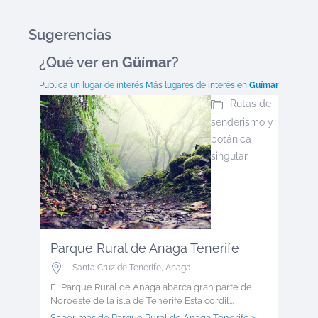
Sugerencias
¿Qué ver en
Güímar
?
Publica un lugar de interés
Más lugares de interés en
Güímar
Rutas de
senderismo y
botánica
singular
Parque Rural de Anaga Tenerife
Santa Cruz de Tenerife
,
Anaga
El Parque Rural de Anaga abarca gran parte del
Noroeste de la isla de Tenerife Esta cordil...
Saber más de Parque Rural de Anaga Tenerife >