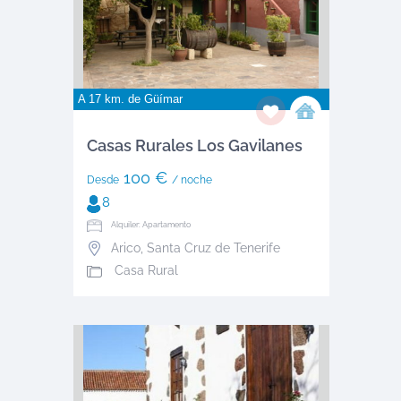
A 17 km. de
Güímar
Casas Rurales Los Gavilanes
100 €
Desde
/ noche
8
Alquiler: Apartamento
Arico
,
Santa Cruz de Tenerife
Casa Rural