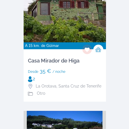
A 15 km. de
Güímar
Casa Mirador de Higa
35 €
Desde
/ noche
2
La Orotava
,
Santa Cruz de Tenerife
Otro