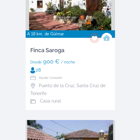
A 18 km. de
Güímar
Finca Saroga
900 €
Desde
/ noche
28
Alquiler: Completo
Puerto de la Cruz
,
Santa Cruz de
Tenerife
Casa rural