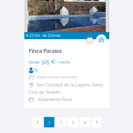
A 23 km. de
Güímar
Finca Paraíso
325 €
Desde
/ noche
11
Alquiler: Completo | Apartamento
San Cristóbal de la Laguna
,
Santa
Cruz de Tenerife
Alojamiento Rural
1
2
3
4