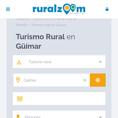
Publica tu negocio
Acceso / Registro
Ruralzoom
Turismo rural en España
Turismo rural en
Canarias
Turismo rural en Santa Cruz de
Tenerife
Turismo rural en Güímar
Turismo Rural
en
Güímar
Turismo rural
Personas