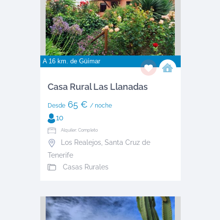
A 16 km. de
Güímar
Casa Rural Las Llanadas
65 €
Desde
/ noche
10
Alquiler: Completo
Los Realejos
,
Santa Cruz de
Tenerife
Casas Rurales