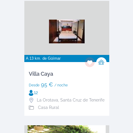
A 13 km. de
Güímar
Villa Caya
95 €
Desde
/ noche
12
La Orotava
,
Santa Cruz de Tenerife
Casa Rural