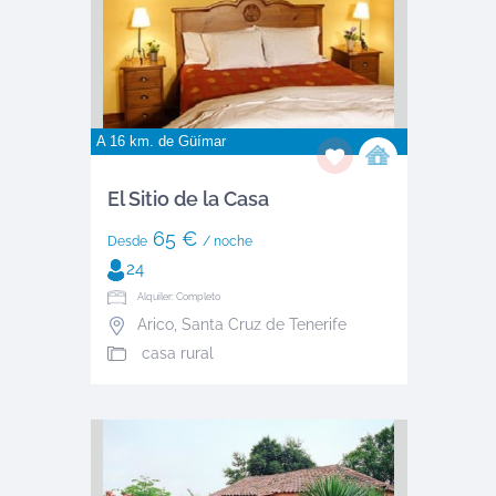
A 16 km. de
Güímar
El Sitio de la Casa
65 €
Desde
/ noche
24
Alquiler: Completo
Arico
,
Santa Cruz de Tenerife
casa rural