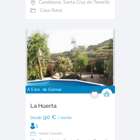
Candelaria
,
Santa Cruz de Tenerife
Casa Rural
A 5 km. de
Güímar
La Huerta
90 €
Desde
/ noche
5
Alquiler: Completo