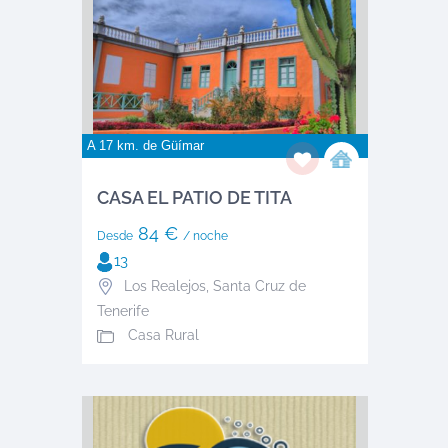
A 17 km. de
Güímar
CASA EL PATIO DE TITA
84 €
Desde
/ noche
13
Los Realejos
,
Santa Cruz de
Tenerife
Casa Rural