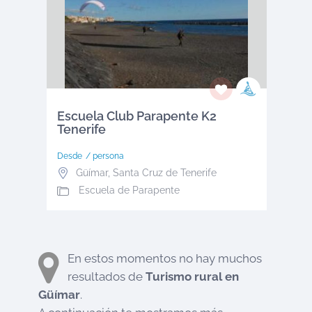
Escuela Club Parapente K2
Tenerife
Desde
/ persona
Güímar
,
Santa Cruz de Tenerife
Escuela de Parapente
En estos momentos no hay muchos
resultados de
Turismo rural en
Güímar
.