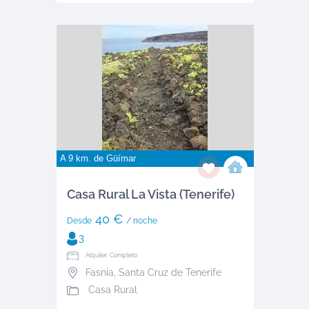
A 9 km. de
Güímar
Casa Rural La Vista (Tenerife)
40 €
Desde
/ noche
3
Alquiler: Completo
Fasnia
,
Santa Cruz de Tenerife
Casa Rural