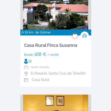
A 16 km. de
Güímar
Casa Rural Finca Susanna
168 €
Desde
/ noche
12
Alquiler: Completo
El Rosario
,
Santa Cruz de Tenerife
Casa Rural