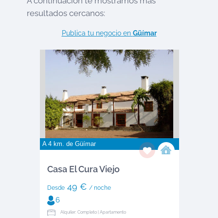
A continuación te mostramos más
resultados cercanos:
Publica tu negocio en
Güímar
A 4 km. de
Güímar
Casa El Cura Viejo
49 €
Desde
/ noche
6
Alquiler: Completo | Apartamento