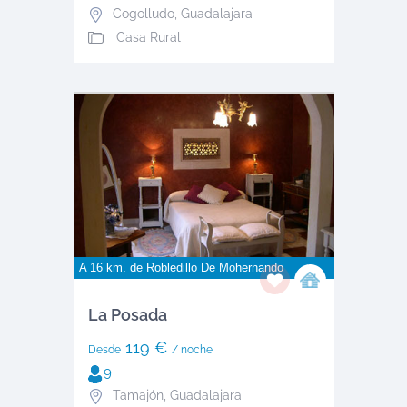
Cogolludo
,
Guadalajara
Casa Rural
A 16 km. de
Robledillo De Mohernando
La Posada
119 €
Desde
/ noche
9
Tamajón
,
Guadalajara