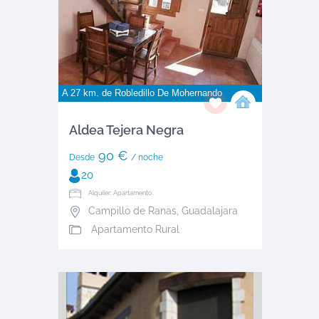
A 27 km. de
Robledillo De Mohernando
Aldea Tejera Negra
90 €
Desde
/ noche
20
Alquiler: Apartamento
Campillo de Ranas
,
Guadalajara
Apartamento Rural