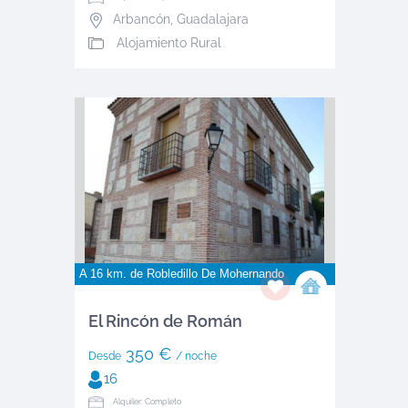
Arbancón
,
Guadalajara
Alojamiento Rural
A 16 km. de
Robledillo De Mohernando
El Rincón de Román
350 €
Desde
/ noche
16
Alquiler: Completo