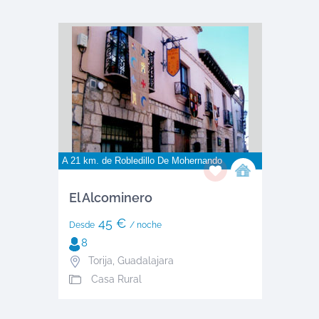
A 21 km. de
Robledillo De Mohernando
El Alcominero
45 €
Desde
/ noche
8
Torija
,
Guadalajara
Casa Rural