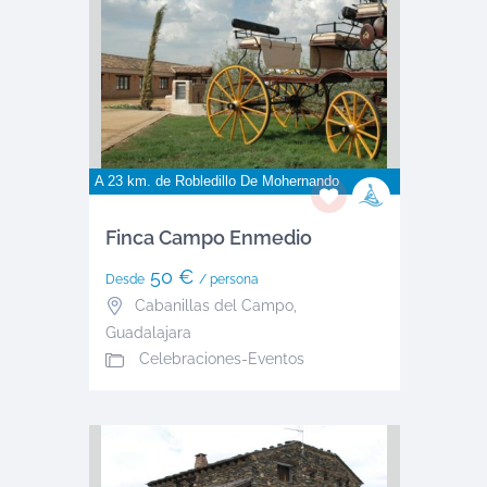
A 23 km. de
Robledillo De Mohernando
Finca Campo Enmedio
50 €
Desde
/ persona
Cabanillas del Campo
,
Guadalajara
Celebraciones-Eventos