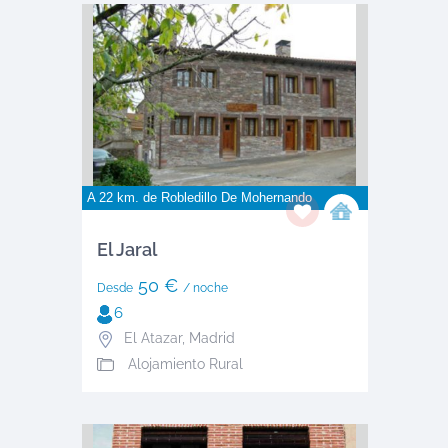
A 22 km. de
Robledillo De Mohernando
El Jaral
50 €
Desde
/ noche
6
El Atazar
,
Madrid
Alojamiento Rural