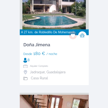
A 27 km. de
Robledillo De Mohernando
Doña Jimena
180 €
Desde
/ noche
8
Alquiler: Completo
Jadraque
,
Guadalajara
Casa Rural