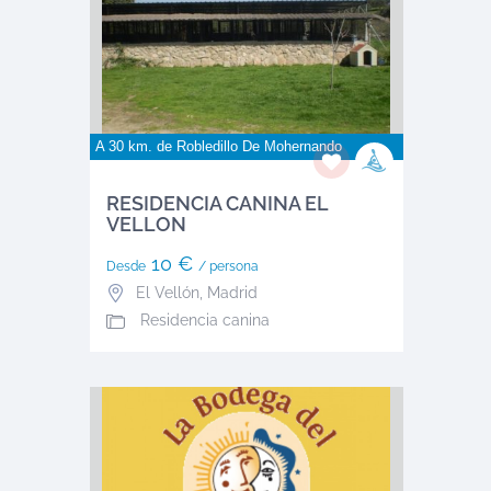
A 30 km. de
Robledillo De Mohernando
RESIDENCIA CANINA EL
VELLON
10 €
Desde
/ persona
El Vellón
,
Madrid
Residencia canina