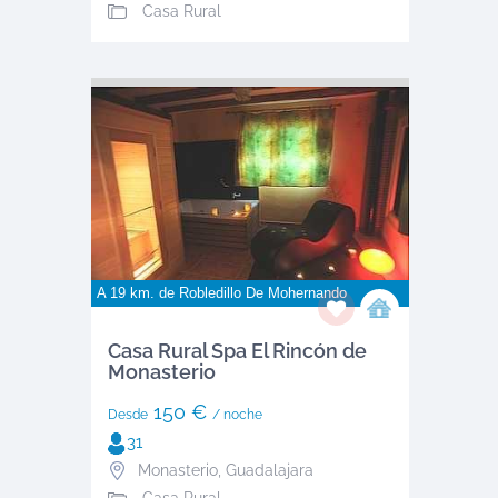
Casa Rural
A 19 km. de
Robledillo De Mohernando
Casa Rural Spa El Rincón de
Monasterio
150 €
Desde
/ noche
31
Monasterio
,
Guadalajara