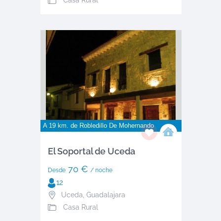
Casa Rural
A 19 km. de
Robledillo De Mohernando
El Soportal de Uceda
70 €
Desde
/ noche
12
Uceda
,
Guadalajara
Casa Rural