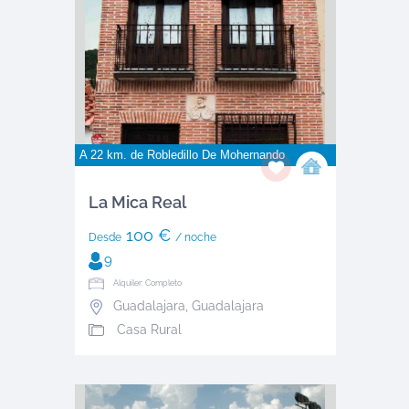
A 22 km. de
Robledillo De Mohernando
La Mica Real
100 €
Desde
/ noche
9
Alquiler: Completo
Guadalajara
,
Guadalajara
Casa Rural