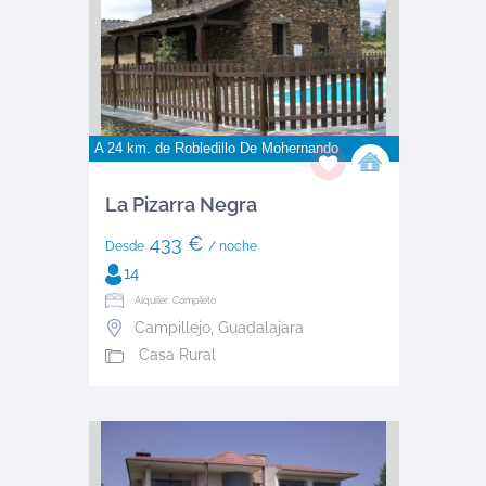
A 24 km. de
Robledillo De Mohernando
La Pizarra Negra
433 €
Desde
/ noche
14
Alquiler: Completo
Campillejo
,
Guadalajara
Casa Rural