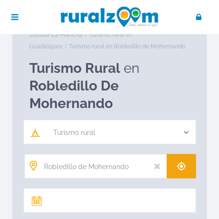
Publica tu negocio
Acceso / Registro
Ruralzoom
Turismo rural en España
Turismo rural en
Castilla-La Mancha
Turismo rural en
Guadalajara
Turismo rural en Robledillo de Mohernando
Turismo Rural
en
Robledillo De
Mohernando
Turismo rural