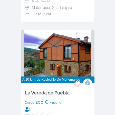
Alquiler: Completo
Matarrubia
,
Guadalajara
Casa Rural
A 10 km. de
Robledillo De Mohernando
La Vereda de Puebla
200 €
Desde
/ noche
9