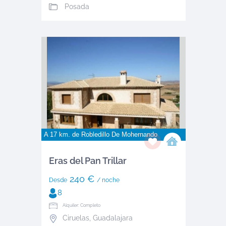
Posada
A 17 km. de
Robledillo De Mohernando
Eras del Pan Trillar
240 €
Desde
/ noche
8
Alquiler: Completo
Ciruelas
,
Guadalajara