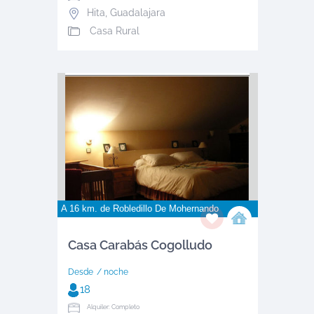
Hita
,
Guadalajara
Casa Rural
A 16 km. de
Robledillo De Mohernando
Casa Carabás Cogolludo
Desde
/ noche
18
Alquiler: Completo