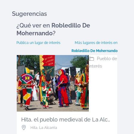
Sugerencias
¿Qué ver en
Robledillo De
Mohernando
?
Publica un lugar de interés
Más lugares de interés en
Robledillo De Mohernando
Pueblo de
interés
Hita, el pueblo medieval de La Alcar...
Hita
,
La Alcarria