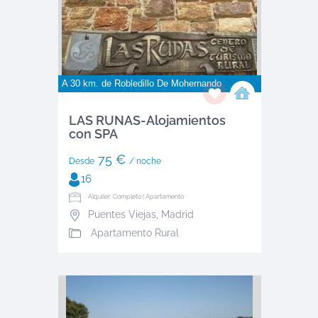
A 30 km. de
Robledillo De Mohernando
LAS RUNAS-Alojamientos
con SPA
75 €
Desde
/ noche
16
Alquiler: Completo | Apartamento
Puentes Viejas
,
Madrid
Apartamento Rural