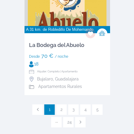
A 31 km. de
Robledillo De Mohernando
La Bodega del Abuelo
70 €
Desde
/ noche
18
Alquiler: Completo | Apartamento
Bujalaro
,
Guadalajara
Apartamentos Rurales
1
2
3
4
5
···
24