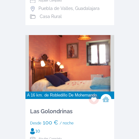
Alquiler: Completo
Puebla de Valles
,
Guadalajara
Casa Rural
A 16 km. de
Robledillo De Mohernando
Las Golondrinas
100 €
Desde
/ noche
10
Alquiler: Completo