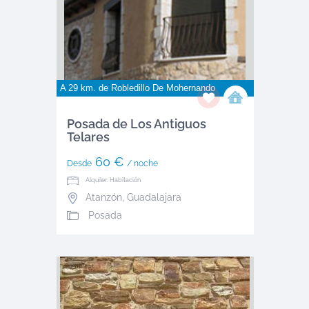
A 29 km. de
Robledillo De Mohernando
Posada de Los Antiguos
Telares
60 €
Desde
/ noche
Alquiler: Habitación
Atanzón
,
Guadalajara
Posada