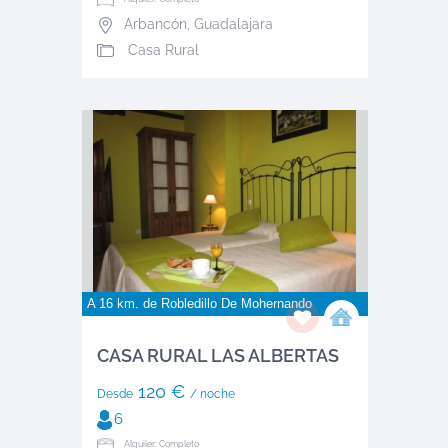
Arbancón
,
Guadalajara
Casa Rural
A 16 km. de
Robledillo De Mohernando
CASA RURAL LAS ALBERTAS
120 €
Desde
/ noche
6
Alquiler: Completo