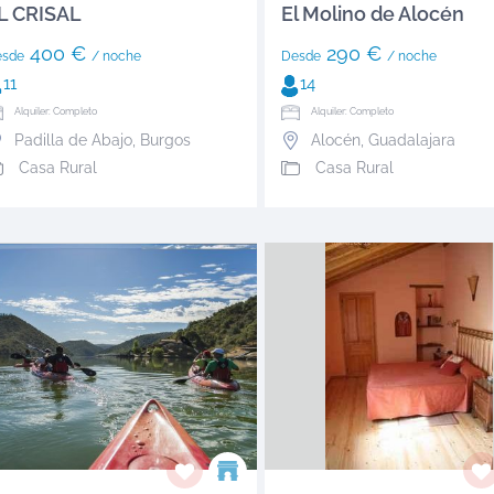
L CRISAL
El Molino de Alocén
400 €
290 €
esde
/ noche
Desde
/ noche
11
14
Alquiler: Completo
Alquiler: Completo
Padilla de Abajo
,
Burgos
Alocén
,
Guadalajara
Casa Rural
Casa Rural