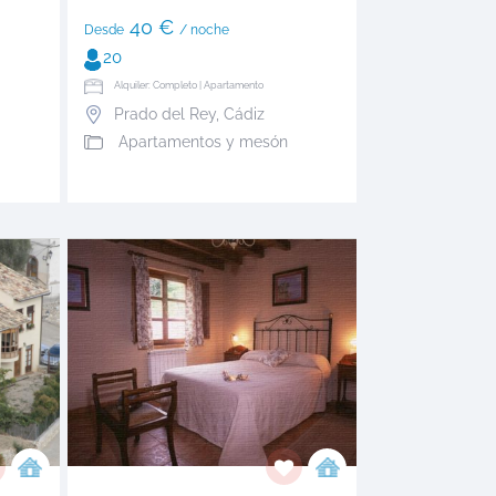
40 €
Desde
/ noche
20
Alquiler: Completo | Apartamento
Prado del Rey
,
Cádiz
Apartamentos y mesón