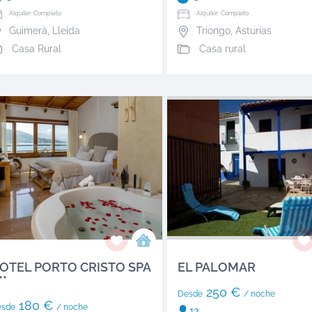
Alquiler: Completo
Alquiler: Completo
Guimerà
,
Lleida
Triongo
,
Asturias
Casa Rural
Casa rural
OTEL PORTO CRISTO SPA
EL PALOMAR
**
250 €
Desde
/ noche
180 €
esde
/ noche
12