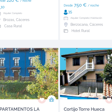
220 €
esde
/ noche
750 €
Desde
/ noche
10
35
Alquiler: Completo
Alquiler: Completo | Habitación
Brozas
,
Cáceres
Berzocana
,
Cáceres
Casa Rural
Hotel Rural
PARTAMENTOS LA
Cortijo Torre Hueca