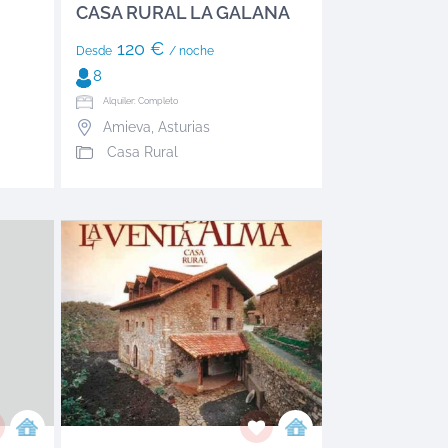
CASA RURAL LA GALANA
120 €
Desde
/ noche
8
Alquiler: Completo
Amieva
,
Asturias
Casa Rural