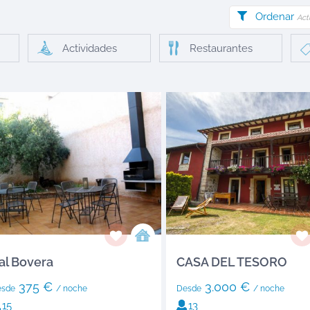
Ordenar
Act
Actividades
Restaurantes
al Bovera
CASA DEL TESORO
375 €
3.000 €
esde
/ noche
Desde
/ noche
15
13