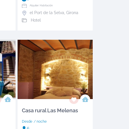
Alquiler: Habitación
el Port de la Selva
,
Girona
Hotel
Casa rural Las Melenas
Desde
/ noche
6