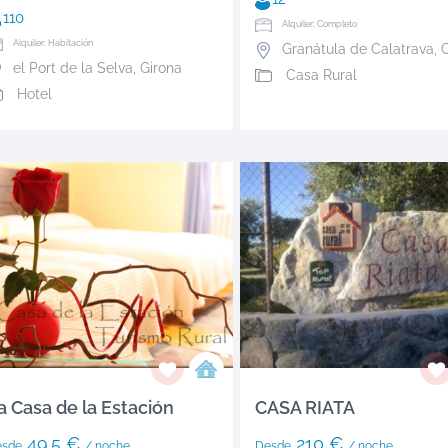
110
Alquiler: Completo
Alquiler: Habitación
Granátula de Calatrava
,
Ci
el Port de la Selva
,
Girona
Casa Rural
Hotel
a Casa de la Estación
CASA RIATA
49.5 €
210 €
esde
/ noche
Desde
/ noche