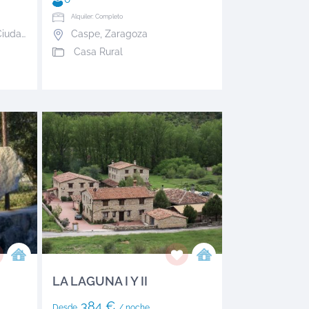
Alquiler: Completo
udad Real
Caspe
,
Zaragoza
Casa Rural
LA LAGUNA I Y II
384 €
Desde
/ noche