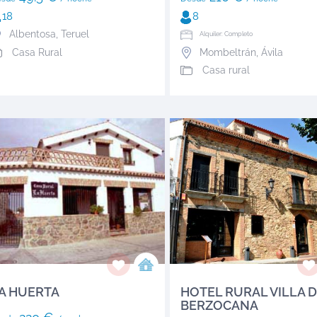
18
8
Albentosa
,
Teruel
Alquiler: Completo
Casa Rural
Mombeltrán
,
Ávila
Casa rural
A HUERTA
HOTEL RURAL VILLA 
BERZOCANA