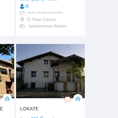
38
Alquiler: Completo | Apartamento
El Tobar
,
Cuenca
Apartamentos Rurales
DE
LOKATE