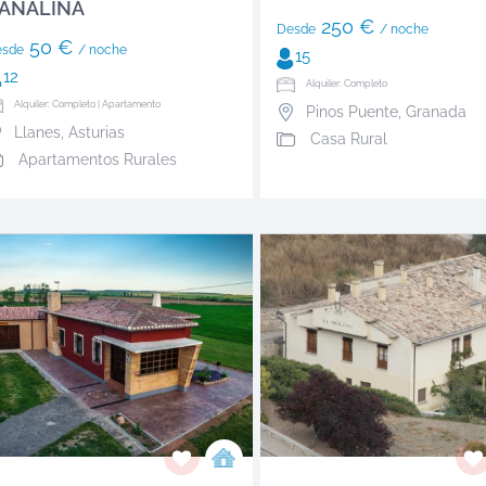
ANALINA
250 €
Desde
/ noche
50 €
esde
/ noche
15
12
Alquiler: Completo
Alquiler: Completo | Apartamento
Pinos Puente
,
Granada
Llanes
,
Asturias
Casa Rural
Apartamentos Rurales