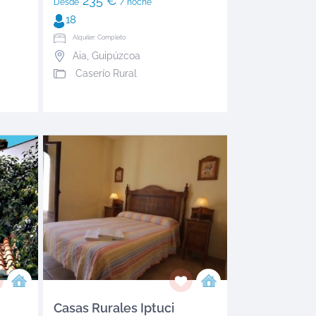
235 €
Desde
/ noche
18
Alquiler: Completo
Aia
,
Guipúzcoa
Caserío Rural
Casas Rurales Iptuci