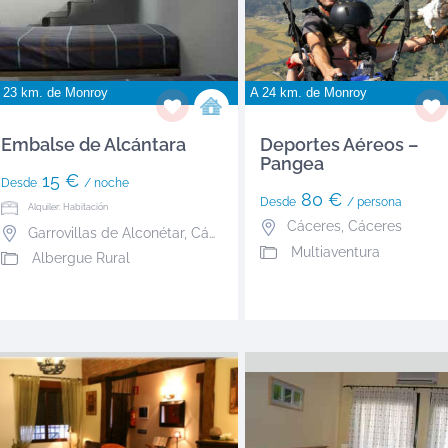
 23 km. de
Monroy
A 24 km. de
Monroy
Embalse de Alcántara
Deportes Aéreos –
Pangea
15 €
Desde
/ noche
80 €
Desde
/ persona
Alquiler: Habitación
Cáceres
,
Cáceres
Garrovillas de Alconétar
,
Cáceres
Multiaventura
Albergue Rural