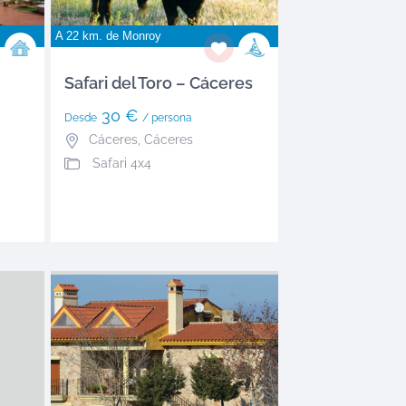
A 22 km. de
Monroy
Safari del Toro – Cáceres
30 €
Desde
/ persona
Cáceres
,
Cáceres
Safari 4x4