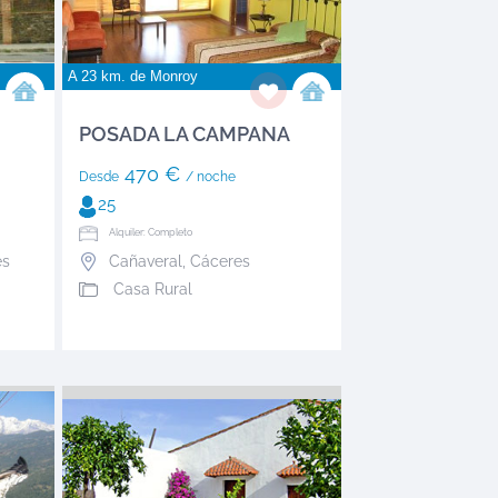
A 23 km. de
Monroy
POSADA LA CAMPANA
470 €
Desde
/ noche
25
Alquiler: Completo
es
Cañaveral
,
Cáceres
Casa Rural