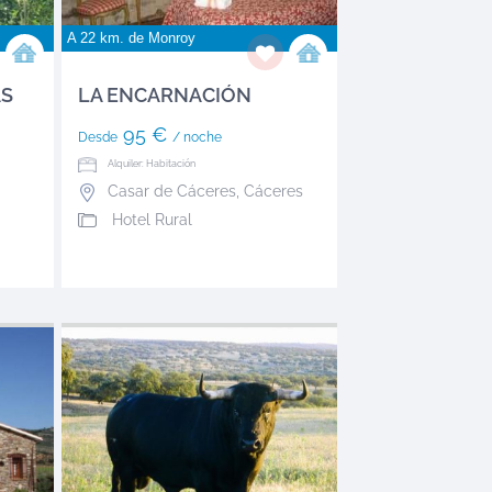
A 22 km. de
Monroy
ÁS
LA ENCARNACIÓN
95 €
Desde
/ noche
Alquiler: Habitación
Casar de Cáceres
,
Cáceres
Hotel Rural