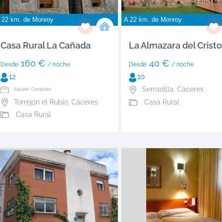
 22 km. de
Monroy
A 22 km. de
Monroy
Casa Rural La Cañada
La Almazara del Cristo
160 €
40 €
Desde
/ noche
Desde
/ noche
12
10
Serradilla
,
Cáceres
Alquiler: Completo
Torrejón el Rubio
,
Cáceres
Casa Rural
Casa Rural