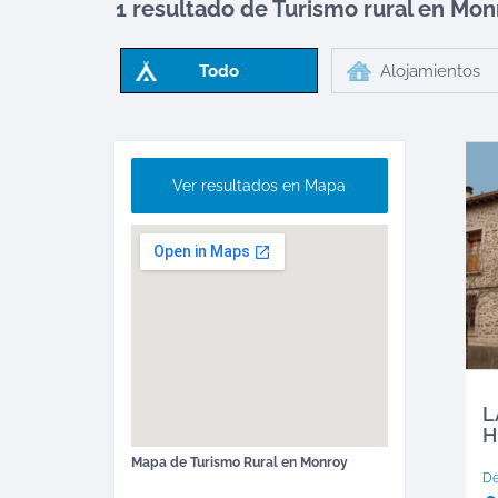
1 resultado de Turismo rural en
Mon
Todo
Alojamientos
Ver resultados en Mapa
L
H
Mapa de
Turismo Rural
en
Monroy
D