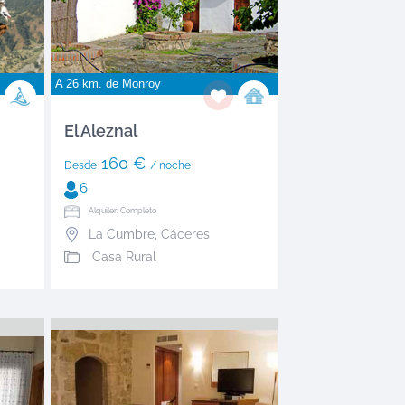
A 26 km. de
Monroy
El Aleznal
160 €
Desde
/ noche
6
Alquiler: Completo
La Cumbre
,
Cáceres
Casa Rural