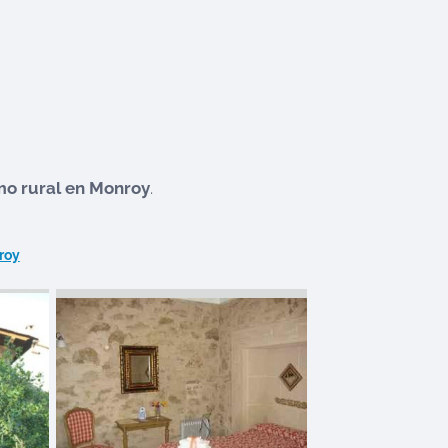
mo rural en
Monroy
.
roy