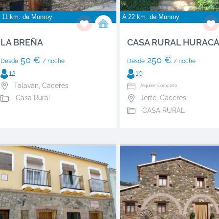
 11 km. de
Monroy
A 22 km. de
Monroy
LA BREÑA
CASA RURAL HURAC
50 €
250 €
Desde
/ noche
Desde
/ noche
12
10
Talaván
,
Cáceres
Alquiler: Completo
Casa Rural
Jerte
,
Cáceres
CASA RURAL