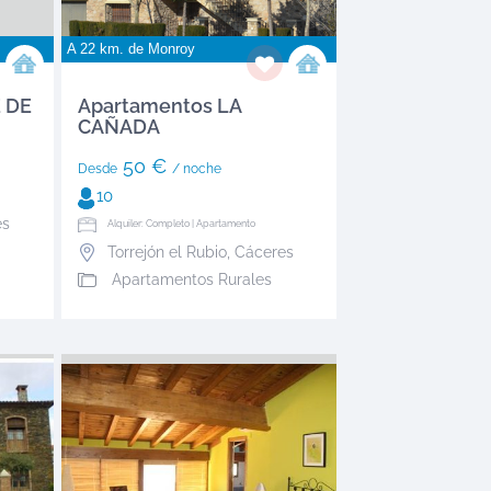
A 22 km. de
Monroy
 DE
Apartamentos LA
CAÑADA
50 €
Desde
/ noche
10
es
Alquiler: Completo | Apartamento
Torrejón el Rubio
,
Cáceres
Apartamentos Rurales