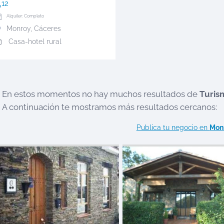
12
Alquiler: Completo
Monroy
,
Cáceres
Casa-hotel rural
En estos momentos no hay muchos resultados de
Turis
A continuación te mostramos más resultados cercanos:
Publica tu negocio en
Mon