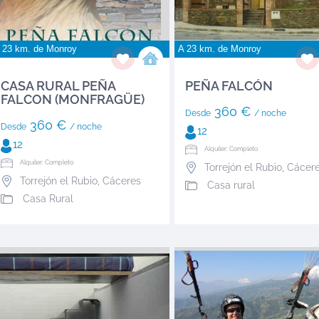
 23 km. de
Monroy
A 23 km. de
Monroy
CASA RURAL PEÑA
PEÑA FALCÓN
FALCON (MONFRAGÜE)
360 €
Desde
/ noche
360 €
Desde
/ noche
12
12
Alquiler: Completo
Alquiler: Completo
Torrejón el Rubio
,
Cácer
Torrejón el Rubio
,
Cáceres
Casa rural
Casa Rural