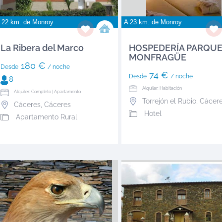
 22 km. de
Monroy
A 23 km. de
Monroy
La Ribera del Marco
HOSPEDERÍA PARQUE
MONFRAGÜE
180 €
Desde
/ noche
74 €
Desde
/ noche
8
Alquiler: Habitación
Alquiler: Completo | Apartamento
Torrejón el Rubio
,
Cácer
Cáceres
,
Cáceres
Hotel
Apartamento Rural