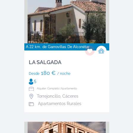
A 22 km. de
Garrovillas De Alconétar
LA SALGADA
180 €
Desde
/ noche
5
Alquiler: Completo | Apartamento
Torrejoncillo
,
Cáceres
Apartamentos Rurales