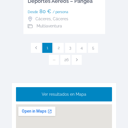
Deportes Aéreos – Pangea
80 €
Desde
/ persona
Cáceres
,
Cáceres
Multiaventura
1
2
3
4
5
···
26
Ver resultados en Mapa