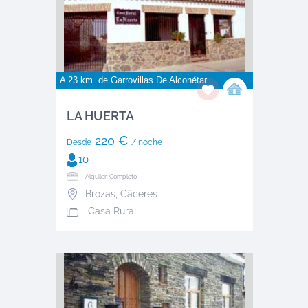
A 23 km. de
Garrovillas De Alconétar
LA HUERTA
220 €
Desde
/ noche
10
Alquiler: Completo
Brozas
,
Cáceres
Casa Rural