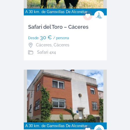
A 30 km. de
Garrovillas De Alconétar
Safari del Toro – Cáceres
30 €
Desde
/ persona
Cáceres
,
Cáceres
Safari 4x4
A 30 km. de
Garrovillas De Alconétar