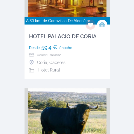
A 30 km. de
Garrovillas De Alconétar
HOTEL PALACIO DE CORIA
59.4 €
Desde
/ noche
Alquiler: Habitación
Coria
,
Cáceres
Hotel Rural