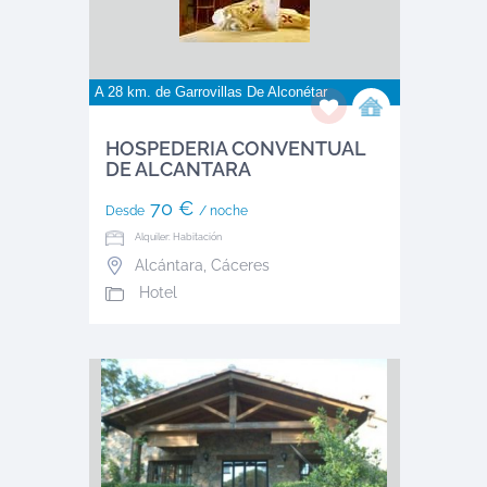
A 28 km. de
Garrovillas De Alconétar
HOSPEDERIA CONVENTUAL
DE ALCANTARA
70 €
Desde
/ noche
Alquiler: Habitación
Alcántara
,
Cáceres
Hotel