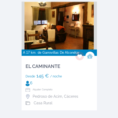
A 17 km. de
Garrovillas De Alconétar
EL CAMINANTE
145 €
Desde
/ noche
6
Alquiler: Completo
Pedroso de Acim
,
Cáceres
Casa Rural