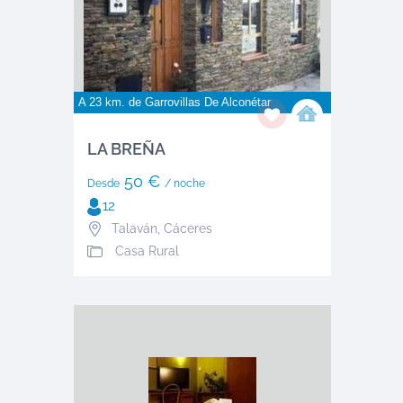
A 23 km. de
Garrovillas De Alconétar
LA BREÑA
50 €
Desde
/ noche
12
Talaván
,
Cáceres
Casa Rural