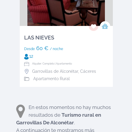
LAS NIEVES
60 €
Desde
/ noche
12
Alquiler: Completo | Apartamento
Garrovillas de Alconétar
,
Cáceres
Apartamento Rural
En estos momentos no hay muchos
resultados de
Turismo rural en
Garrovillas De Alconétar
.
A continuación te mostramos más