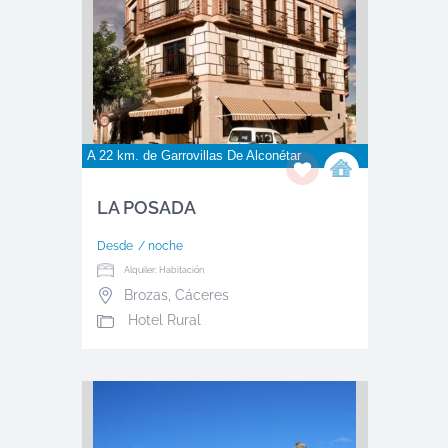
A 22 km. de
Garrovillas De Alconétar
LA POSADA
Desde
/ noche
Alquiler: Habitación
Brozas
,
Cáceres
Hotel Rural