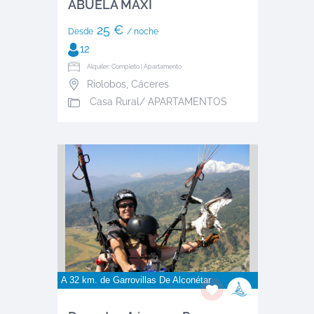
ABUELA MAXI
25 €
Desde
/ noche
12
Alquiler: Completo | Apartamento
Riolobos
,
Cáceres
Casa Rural/ APARTAMENTOS
A 32 km. de
Garrovillas De Alconétar