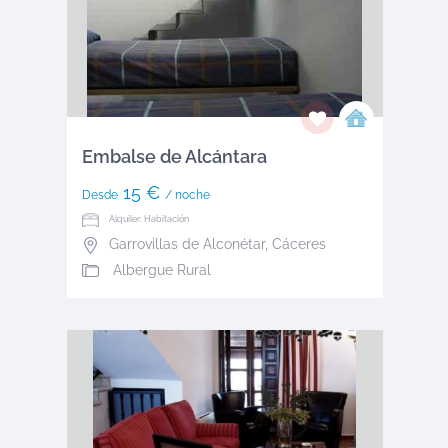
Embalse de Alcántara
15 €
Desde
/ noche
Alquiler: Habitación
Garrovillas de Alconétar
,
Cáceres
Albergue Rural