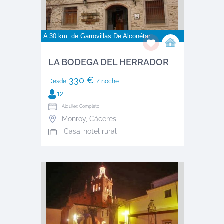
A 30 km. de
Garrovillas De Alconétar
LA BODEGA DEL HERRADOR
330 €
Desde
/ noche
12
Alquiler: Completo
Monroy
,
Cáceres
Casa-hotel rural