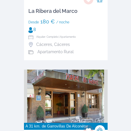
La Ribera del Marco
180 €
Desde
/ noche
8
Alquiler: Completo | Apartamento
Cáceres
,
Cáceres
Apartamento Rural
A 31 km. de
Garrovillas De Alconétar