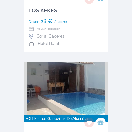
LOS KEKES
28 €
Desde
/ noche
Alquiler: Habitación
Coria
,
Cáceres
Hotel Rural
A 31 km. de
Garrovillas De Alconétar