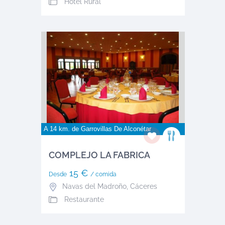
Hotel Rural
A 14 km. de
Garrovillas De Alconétar
COMPLEJO LA FABRICA
15 €
Desde
/ comida
Navas del Madroño
,
Cáceres
Restaurante