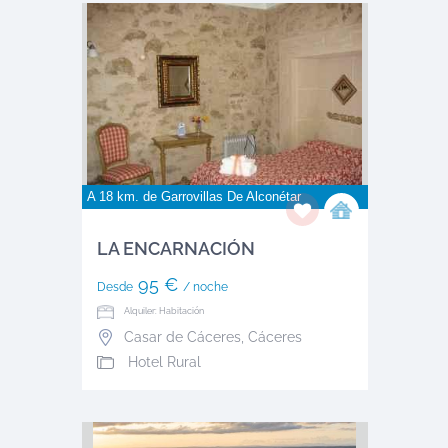
A 18 km. de
Garrovillas De Alconétar
LA ENCARNACIÓN
95 €
Desde
/ noche
Alquiler: Habitación
Casar de Cáceres
,
Cáceres
Hotel Rural