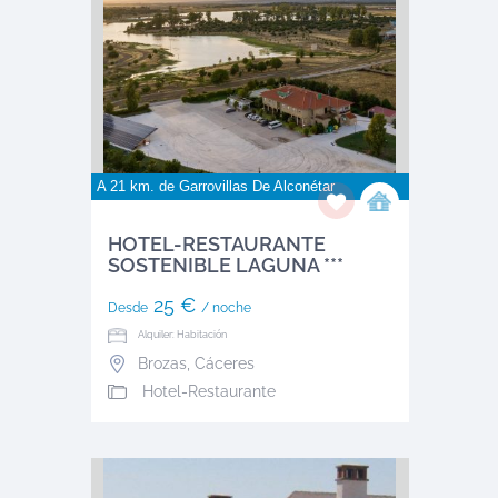
A 21 km. de
Garrovillas De Alconétar
HOTEL-RESTAURANTE
SOSTENIBLE LAGUNA ***
25 €
Desde
/ noche
Alquiler: Habitación
Brozas
,
Cáceres
Hotel-Restaurante