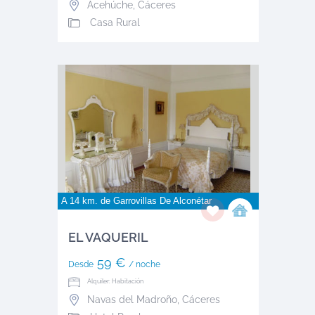
Acehúche
,
Cáceres
Casa Rural
A 14 km. de
Garrovillas De Alconétar
EL VAQUERIL
59 €
Desde
/ noche
Alquiler: Habitación
Navas del Madroño
,
Cáceres