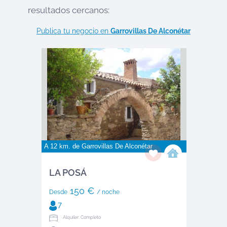
resultados cercanos:
Publica tu negocio en
Garrovillas De Alconétar
A 12 km. de
Garrovillas De Alconétar
LA POSÁ
150 €
Desde
/ noche
7
Alquiler: Completo