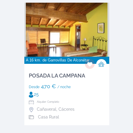
A 16 km. de
Garrovillas De Alconétar
POSADA LA CAMPANA
470 €
Desde
/ noche
25
Alquiler: Completo
Cañaveral
,
Cáceres
Casa Rural