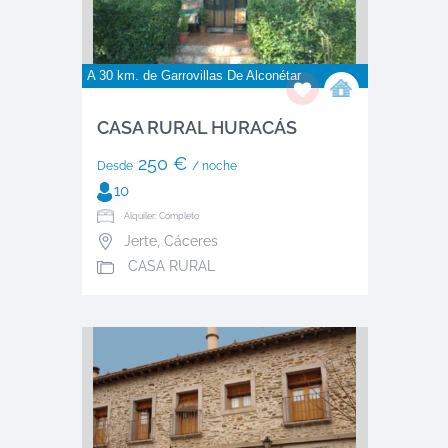
A 30 km. de
Garrovillas De Alconétar
CASA RURAL HURACÁS
250 €
Desde
/ noche
10
Alquiler: Completo
Jerte
,
Cáceres
CASA RURAL