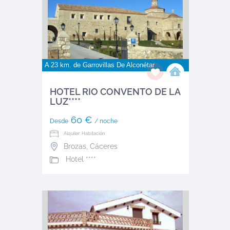
A 23 km. de
Garrovillas De Alconétar
HOTEL RIO CONVENTO DE LA
LUZ****
60 €
Desde
/ noche
Alquiler: Habitación
Brozas
,
Cáceres
Hotel ****