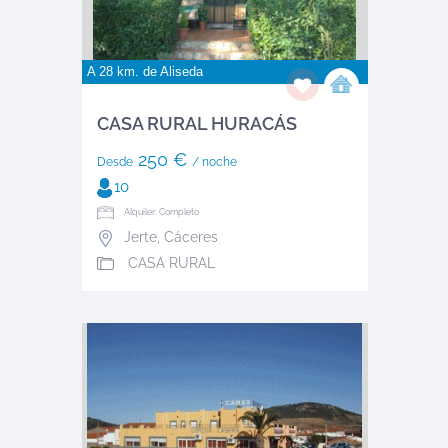
A 28 km. de
Aliseda
CASA RURAL HURACÁS
250 €
Desde
/ noche
10
Alquiler: Completo
Jerte
,
Cáceres
CASA RURAL