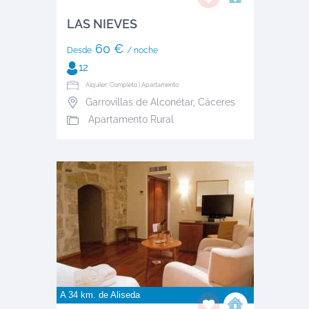
LAS NIEVES
60 €
Desde
/ noche
12
Alquiler: Completo | Apartamento
Garrovillas de Alconétar
,
Cáceres
Apartamento Rural
A 34 km. de
Aliseda