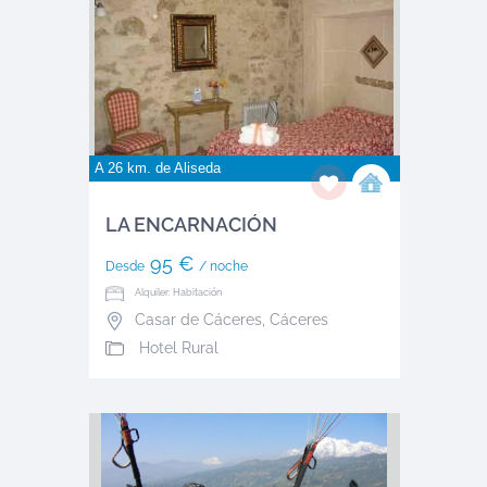
A 26 km. de
Aliseda
LA ENCARNACIÓN
95 €
Desde
/ noche
Alquiler: Habitación
Casar de Cáceres
,
Cáceres
Hotel Rural