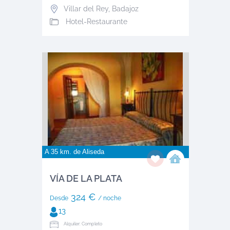
Villar del Rey
,
Badajoz
Hotel-Restaurante
A 35 km. de
Aliseda
VÍA DE LA PLATA
324 €
Desde
/ noche
13
Alquiler: Completo