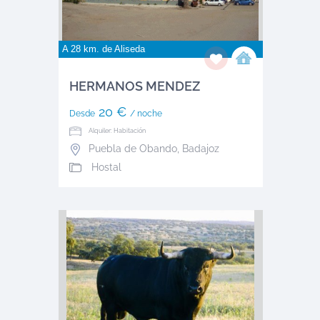
A 28 km. de
Aliseda
HERMANOS MENDEZ
20 €
Desde
/ noche
Alquiler: Habitación
Puebla de Obando
,
Badajoz
Hostal