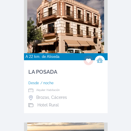
A 22 km. de
Aliseda
LA POSADA
Desde
/ noche
Alquiler: Habitación
Brozas
,
Cáceres
Hotel Rural