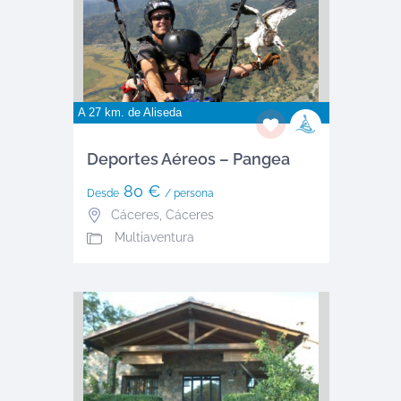
A 27 km. de
Aliseda
Deportes Aéreos – Pangea
80 €
Desde
/ persona
Cáceres
,
Cáceres
Multiaventura