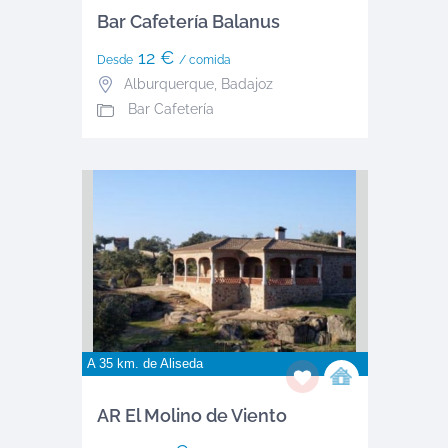
Bar Cafetería Balanus
12 €
Desde
/ comida
Alburquerque
,
Badajoz
Bar Cafetería
A 35 km. de
Aliseda
AR El Molino de Viento