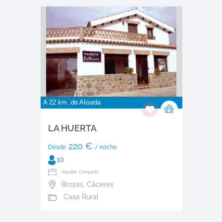
A 22 km. de
Aliseda
LA HUERTA
220 €
Desde
/ noche
10
Alquiler: Completo
Brozas
,
Cáceres
Casa Rural