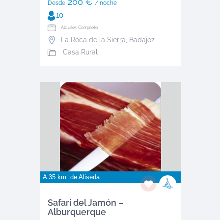
200 €
Desde
/ noche
10
Alquiler: Completo
La Roca de la Sierra
,
Badajoz
Casa Rural
A 35 km. de
Aliseda
Safari del Jamón –
Alburquerque