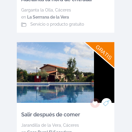
Garganta la Olla
,
Cáceres
en
La Serrrana de la Vera
Servicio o producto gratuito
GRATIS
Salir después de comer
Jarandilla de la Vera
,
Cáceres