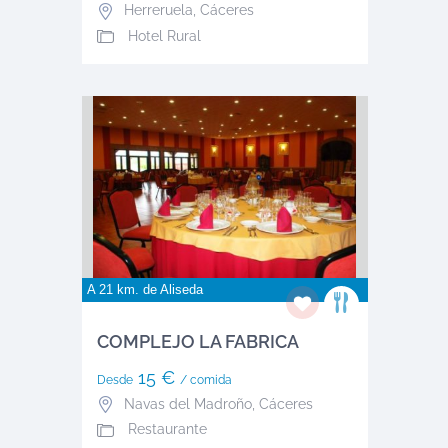
Herreruela
,
Cáceres
Hotel Rural
A 21 km. de
Aliseda
COMPLEJO LA FABRICA
15 €
Desde
/ comida
Navas del Madroño
,
Cáceres
Restaurante