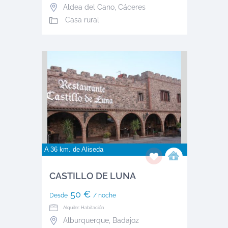
Aldea del Cano
,
Cáceres
Casa rural
A 36 km. de
Aliseda
CASTILLO DE LUNA
50 €
Desde
/ noche
Alquiler: Habitación
Alburquerque
,
Badajoz