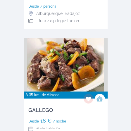
Desde
/ persona
Alburquerque
,
Badajoz
Ruta 4x4 degustacion
A 35 km. de
Aliseda
GALLEGO
18 €
Desde
/ noche
Alquiler: Habitación