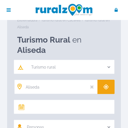
Publica tu negocio
Acceso / Registro
Ruralzoom
Turismo rural en España
Turismo rural en
Extremadura
Turismo rural en Cáceres
Turismo rural en
Aliseda
Turismo Rural
en
Aliseda
Turismo rural
Personas