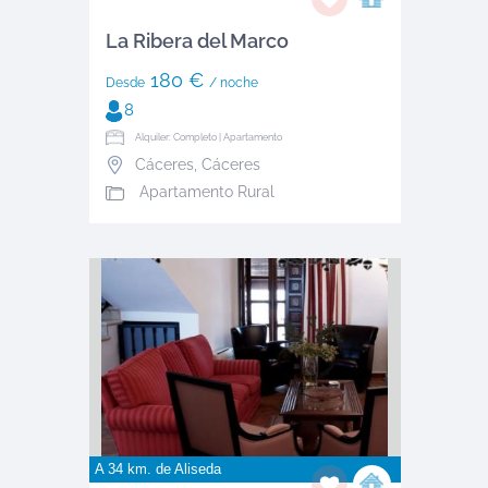
La Ribera del Marco
180 €
Desde
/ noche
8
Alquiler: Completo | Apartamento
Cáceres
,
Cáceres
Apartamento Rural
A 34 km. de
Aliseda