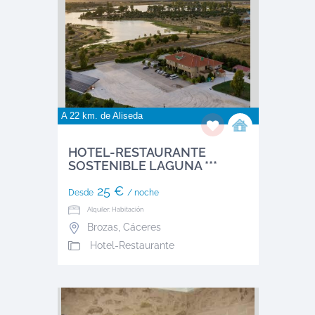
A 22 km. de
Aliseda
HOTEL-RESTAURANTE
SOSTENIBLE LAGUNA ***
25 €
Desde
/ noche
Alquiler: Habitación
Brozas
,
Cáceres
Hotel-Restaurante