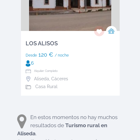
LOS ALISOS
120 €
Desde
/ noche
6
Alquiler: Completo
Aliseda
,
Cáceres
Casa Rural
En estos momentos no hay muchos
resultados de
Turismo rural en
Aliseda
.