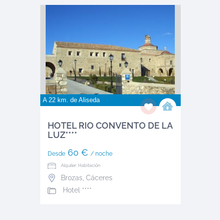
A 22 km. de
Aliseda
HOTEL RIO CONVENTO DE LA
LUZ****
60 €
Desde
/ noche
Alquiler: Habitación
Brozas
,
Cáceres
Hotel ****