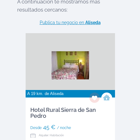
A continuación te mostramos más
resultados cercanos:
Publica tu negocio en
Aliseda
A 19 km. de
Aliseda
Hotel Rural Sierra de San
Pedro
45 €
Desde
/ noche
Alquiler: Habitación