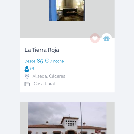
La Tierra Roja
85 €
Desde
/ noche
16
Aliseda
,
Cáceres
Casa Rural