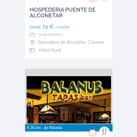
HOSPEDERIA PUENTE DE
ALCONETAR
74 €
Desde
/ noche
Alquiler: Habitación
Garrovillas de Alconétar
,
Cáceres
Hotel Rural
A 35 km. de
Aliseda