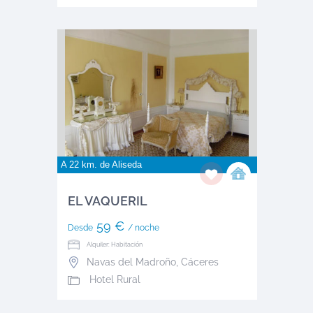
A 22 km. de
Aliseda
EL VAQUERIL
59 €
Desde
/ noche
Alquiler: Habitación
Navas del Madroño
,
Cáceres
Hotel Rural