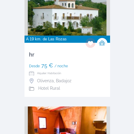
A 19 km. de
Las Rozas
hr
75 €
Desde
/ noche
Alquiler: Habitación
Olivenza
,
Badajoz
Hotel Rural