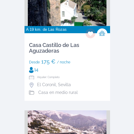
A 19 km. de
Las Rozas
Casa Castillo de Las
Aguzaderas
175 €
Desde
/ noche
14
Alquiler: Completo
El Coronil
,
Sevilla
Casa en medio rural