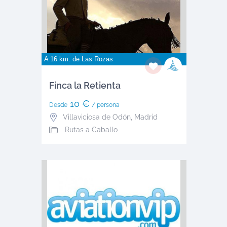
A 16 km. de
Las Rozas
Finca la Retienta
10 €
Desde
/ persona
Villaviciosa de Odón
,
Madrid
Rutas a Caballo