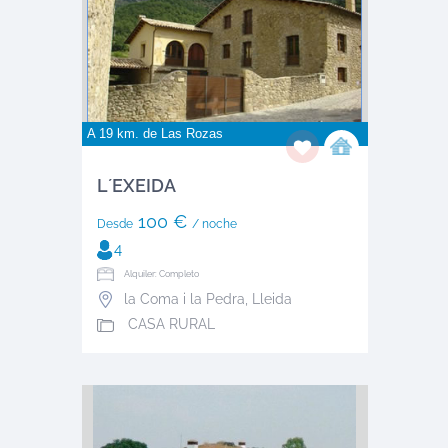
A 19 km. de
Las Rozas
L´EXEIDA
100 €
Desde
/ noche
4
Alquiler: Completo
la Coma i la Pedra
,
Lleida
CASA RURAL