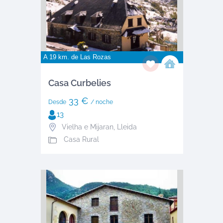
A 19 km. de
Las Rozas
Casa Curbelies
33 €
Desde
/ noche
13
Vielha e Mijaran
,
Lleida
Casa Rural