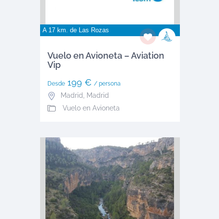
A 17 km. de
Las Rozas
Vuelo en Avioneta – Aviation
Vip
199 €
Desde
/ persona
Madrid
,
Madrid
Vuelo en Avioneta