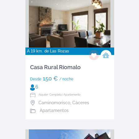
A 19 km. de
Las Rozas
Casa Rural Ríomalo
150 €
Desde
/ noche
6
Alquiler: Completo | Apartamento
Caminomorisco
,
Cáceres
Apartamentos