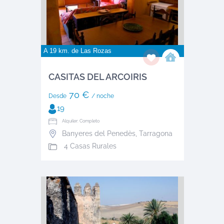
A 19 km. de
Las Rozas
CASITAS DEL ARCOIRIS
70 €
Desde
/ noche
19
Alquiler: Completo
Banyeres del Penedès
,
Tarragona
4 Casas Rurales