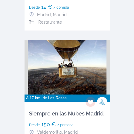
12 €
Desde
/ comida
Madrid
,
Madrid
Restaurante
A 17 km. de
Las Rozas
Siempre en las Nubes Madrid
150 €
Desde
/ persona
Valdemorillo
,
Madrid