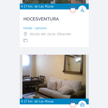
A 17 km. de
Las Rozas
HOCESVENTURA
Desde
/ persona
Alcalá del Júcar
,
Albacete
A 17 km. de
Las Rozas