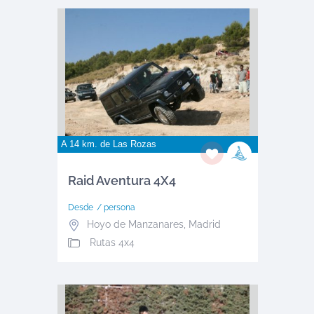
A 14 km. de
Las Rozas
Raid Aventura 4X4
Desde
/ persona
Hoyo de Manzanares
,
Madrid
Rutas 4x4