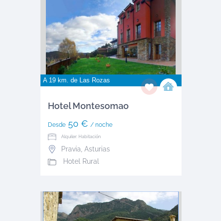
A 19 km. de
Las Rozas
Hotel Montesomao
50 €
Desde
/ noche
Alquiler: Habitación
Pravia
,
Asturias
Hotel Rural