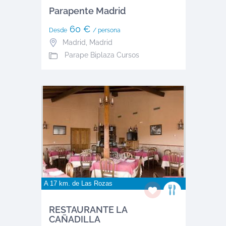
Parapente Madrid
60 €
Desde
/ persona
Madrid
,
Madrid
Parape Biplaza Cursos
A 17 km. de
Las Rozas
RESTAURANTE LA
CAÑADILLA