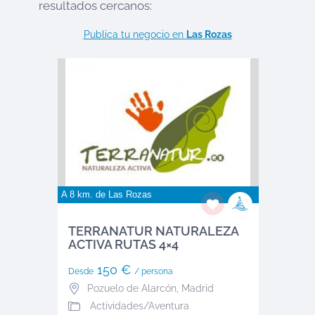
resultados cercanos:
Publica tu negocio en
Las Rozas
A 8 km. de
Las Rozas
TERRANATUR NATURALEZA
ACTIVA RUTAS 4×4
150 €
Desde
/ persona
Pozuelo de Alarcón
,
Madrid
Actividades/Aventura