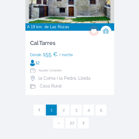
A 19 km. de
Las Rozas
Cal Tarres
155 €
Desde
/ noche
12
Alquiler: Completo
la Coma i la Pedra
,
Lleida
Casa Rural
1
2
3
4
5
···
27