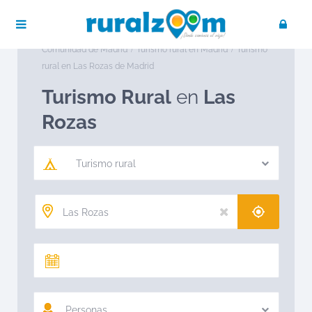
Publica tu negocio
Acceso / Registro
Ruralzoom
Turismo rural en España
Turismo rural en
Comunidad de Madrid
Turismo rural en Madrid
Turismo
rural en Las Rozas de Madrid
Turismo Rural
en
Las
Rozas
Turismo rural
Personas