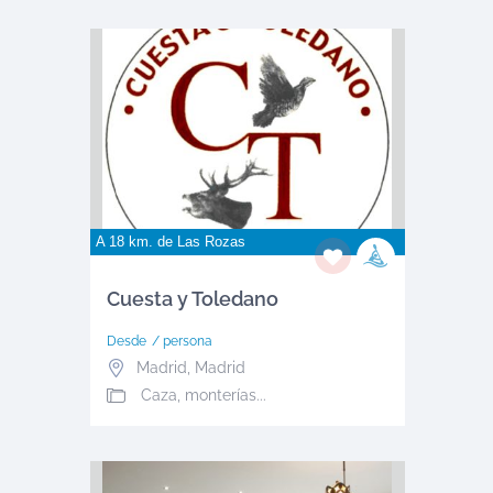
A 18 km. de
Las Rozas
Cuesta y Toledano
Desde
/ persona
Madrid
,
Madrid
Caza, monterías...