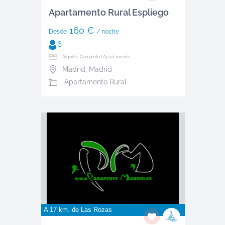
Apartamento Rural Espliego
160 €
Desde
/ noche
6
Alquiler: Completo | Apartamento
Madrid
,
Madrid
Apartamento Rural
A 17 km. de
Las Rozas