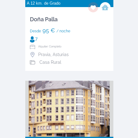
A 12 km. de
Grado
Doña Palla
95 €
Desde
/ noche
7
Alquiler: Completo
Pravia
,
Asturias
Casa Rural