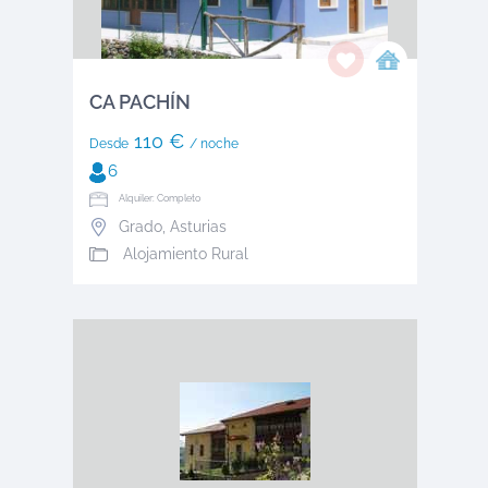
CA PACHÍN
110 €
Desde
/ noche
6
Alquiler: Completo
Grado
,
Asturias
Alojamiento Rural