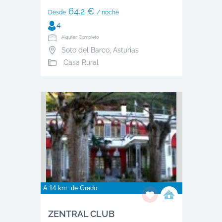
64.2 €
Desde
/ noche
4
Alquiler: Completo
Soto del Barco
,
Asturias
Casa Rural
A 14 km. de
Grado
ZENTRAL CLUB