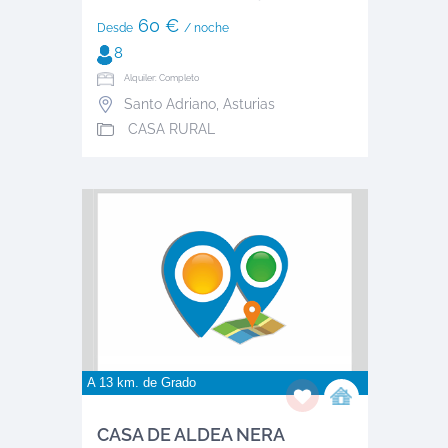
60 €
Desde
/ noche
8
Alquiler: Completo
Santo Adriano
,
Asturias
CASA RURAL
A 13 km. de
Grado
CASA DE ALDEA NERA