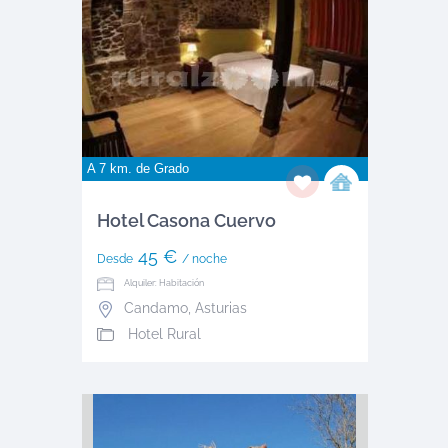
A 7 km. de
Grado
Hotel Casona Cuervo
45 €
Desde
/ noche
Alquiler: Habitación
Candamo
,
Asturias
Hotel Rural