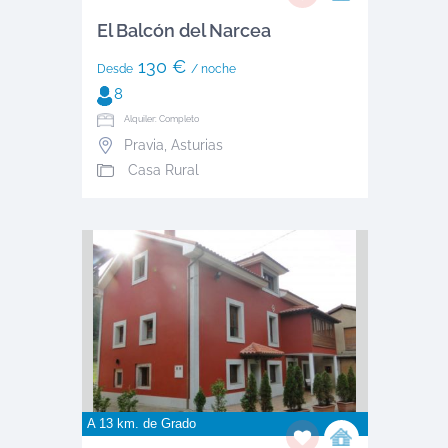
El Balcón del Narcea
130 €
Desde
/ noche
8
Alquiler: Completo
Pravia
,
Asturias
Casa Rural
A 13 km. de
Grado