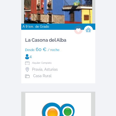
A 9 km. de
Grado
La Casona del Alba
60 €
Desde
/ noche
4
Alquiler: Completo
Pravia
,
Asturias
Casa Rural