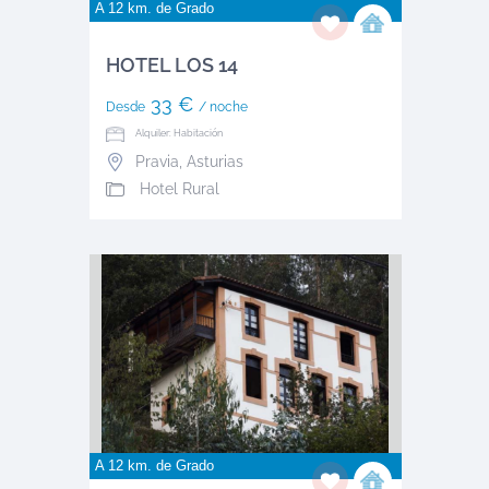
A 12 km. de
Grado
HOTEL LOS 14
33 €
Desde
/ noche
Alquiler: Habitación
Pravia
,
Asturias
Hotel Rural
A 12 km. de
Grado