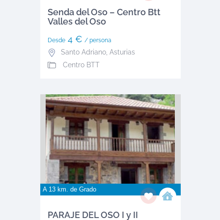
Senda del Oso – Centro Btt
Valles del Oso
4 €
Desde
/ persona
Santo Adriano
,
Asturias
Centro BTT
A 13 km. de
Grado
PARAJE DEL OSO I y II