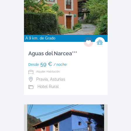
A 9 km. de
Grado
Aguas del Narcea***
59 €
Desde
/ noche
Alquiler: Habitación
Pravia
,
Asturias
Hotel Rural