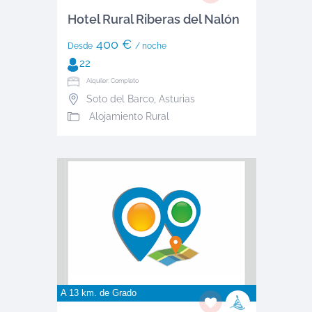
Hotel Rural Riberas del Nalón
400 €
Desde
/ noche
22
Alquiler: Completo
Soto del Barco
,
Asturias
Alojamiento Rural
A 13 km. de
Grado