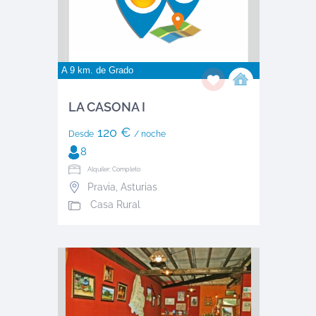
A 9 km. de
Grado
LA CASONA I
120 €
Desde
/ noche
8
Alquiler: Completo
Pravia
,
Asturias
Casa Rural