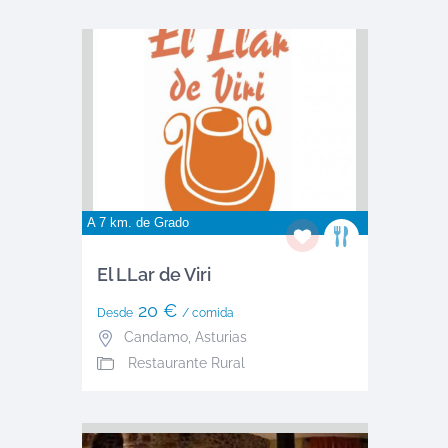
A 7 km. de
Grado
El LLar de Viri
20 €
Desde
/ comida
Candamo
,
Asturias
Restaurante Rural