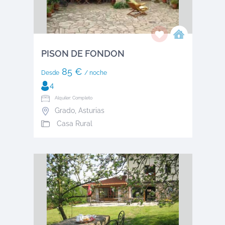
PISON DE FONDON
85 €
Desde
/ noche
4
Alquiler: Completo
Grado
,
Asturias
Casa Rural