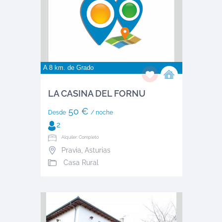
A 8 km. de
Grado
LA CASINA DEL FORNU
50 €
Desde
/ noche
2
Alquiler: Completo
Pravia
,
Asturias
Casa Rural