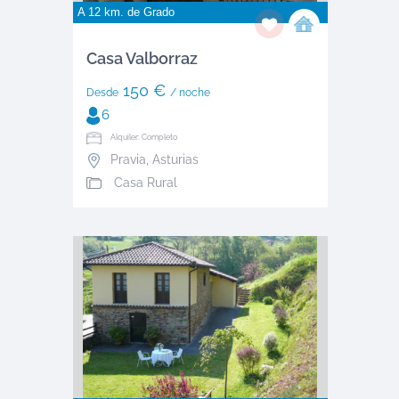
A 12 km. de
Grado
Casa Valborraz
150 €
Desde
/ noche
6
Alquiler: Completo
Pravia
,
Asturias
Casa Rural