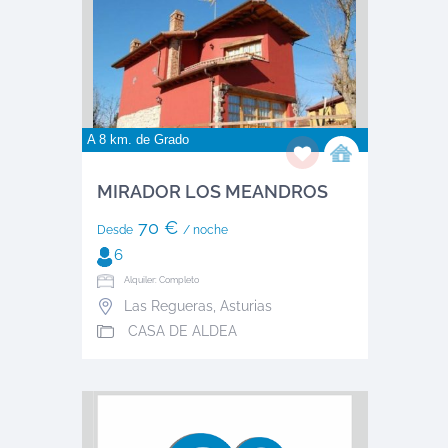
A 8 km. de
Grado
MIRADOR LOS MEANDROS
70 €
Desde
/ noche
6
Alquiler: Completo
Las Regueras
,
Asturias
CASA DE ALDEA