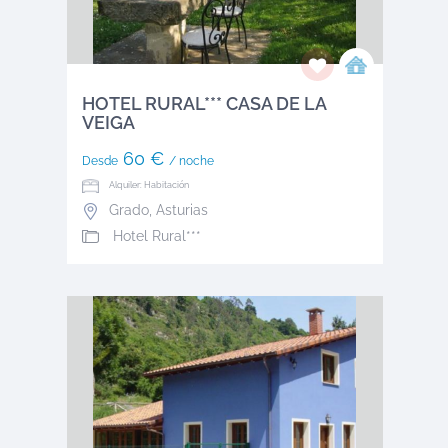
HOTEL RURAL*** CASA DE LA
VEIGA
60 €
Desde
/ noche
Alquiler: Habitación
Grado
,
Asturias
Hotel Rural***