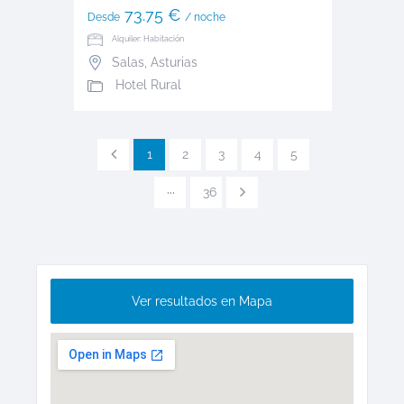
73.75 €
Desde
/ noche
Alquiler: Habitación
Salas
,
Asturias
Hotel Rural
1
2
3
4
5
···
36
Ver resultados en Mapa