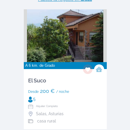
A 6 km. de
Grado
El Suco
200 €
Desde
/ noche
5
Alquiler: Completo
Salas
,
Asturias
casa rural