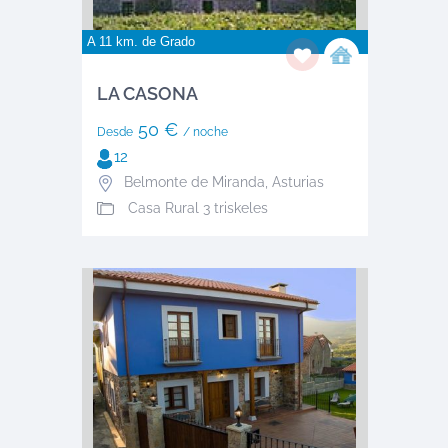
A 11 km. de
Grado
LA CASONA
50 €
Desde
/ noche
12
Belmonte de Miranda
,
Asturias
Casa Rural 3 triskeles