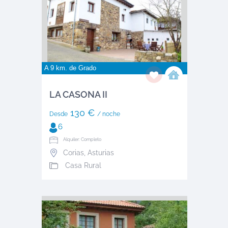
A 9 km. de
Grado
LA CASONA II
130 €
Desde
/ noche
6
Alquiler: Completo
Corias
,
Asturias
Casa Rural