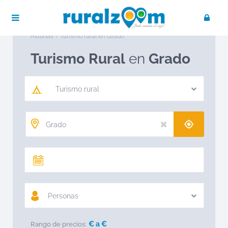
Publica tu negocio
Acceso / Registro
Ruralzoom
Turismo rural en España
Turismo rural en
Asturias
Turismo rural en Grado
Turismo Rural
en
Grado
Turismo rural
Personas
€ a
€
Rango de precios: