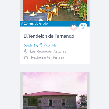
A 10 km. de
Grado
El Tendejón de Fernando
15 €
Desde
/ comida
Las Regueras
,
Asturias
Restaurante -Terraza