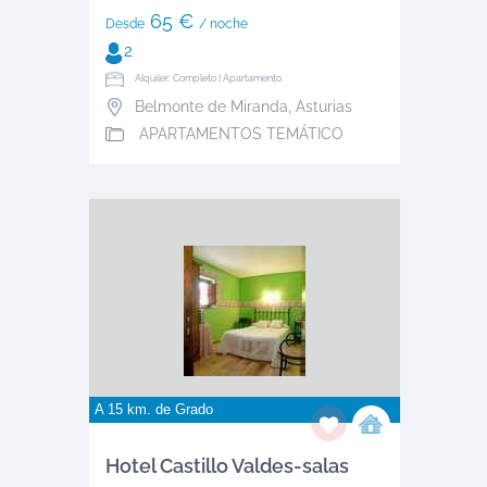
65 €
Desde
/ noche
2
Alquiler: Completo | Apartamento
Belmonte de Miranda
,
Asturias
APARTAMENTOS TEMÁTICO
A 15 km. de
Grado
Hotel Castillo Valdes-salas