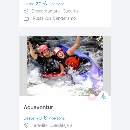
20 €
Desde
/ persona
Descargamaría
,
Cáceres
Rutas 4x4-Senderismo
Aquaventur
30 €
Desde
/ persona
Taravilla
,
Guadalajara