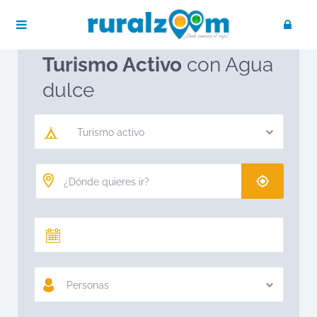
Publica tu negocio
Acceso / Registro
Ruralzoom
Turismo activo
Turismo Activo
con Agua
dulce
Turismo activo
Personas