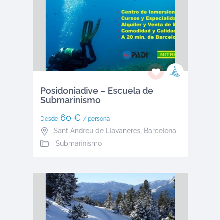
Posidoniadive – Escuela de
Submarinismo
60 €
Desde
/ persona
Sant Andreu de Llavaneres
,
Barcelona
Submarinismo