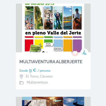
MULTIAVENTURA ALBERJERTE
9 €
Desde
/ persona
El Torno
,
Cáceres
Multiaventura