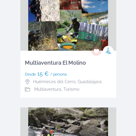
Multiaventura El Molino
15 €
Desde
/ persona
Huérmeces del Cerro
,
Guadalajara
Multiaventura, Turismo