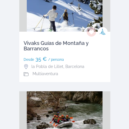
Vivaks Guías de Montaña y
Barrancos
35 €
Desde
/ persona
la Pobla de Lillet
,
Barcelona
Multiaventura