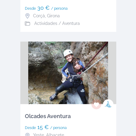
30 €
Desde
/ persona
Corçà
,
Girona
Actividades / Aventura
Olcades Aventura
15 €
Desde
/ persona
Yeste
,
Albacete