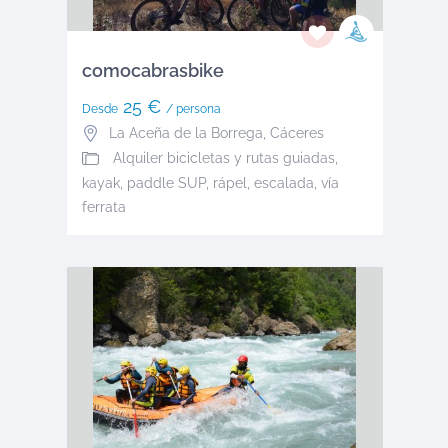
comocabrasbike
25 €
Desde
/ persona
La Aceña de la Borrega
,
Cáceres
Alquiler bicicletas y rutas guiadas,
kayak, paddle SUP, rápel, escalada, vía
ferrata