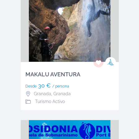
MAKALU AVENTURA
30 €
Desde
/ persona
Granada
,
Granada
Turismo Activo