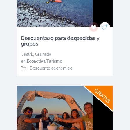
Descuentazo para despedidas y
grupos
Castril
,
Granada
en
Ecoactiva Turismo
Descuento económico
GRATIS