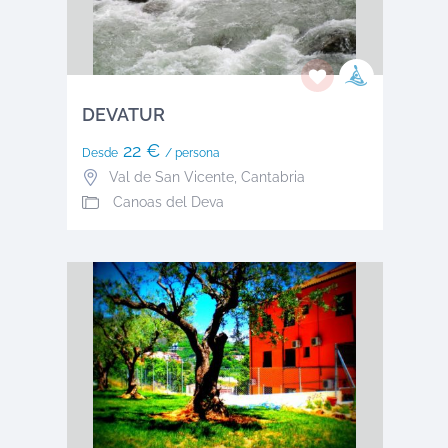
DEVATUR
22 €
Desde
/ persona
Val de San Vicente
,
Cantabria
Canoas del Deva