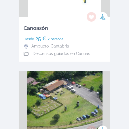
Canoasón
25 €
Desde
/ persona
Ampuero
,
Cantabria
Descensos guíados en Canoas