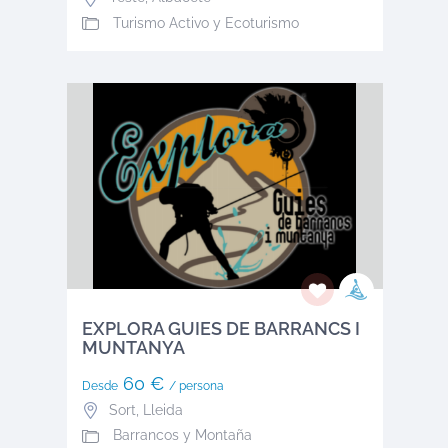
Turismo Activo y Ecoturismo
EXPLORA GUIES DE BARRANCS I
MUNTANYA
60 €
Desde
/ persona
Sort
,
Lleida
Barrancos y Montaña