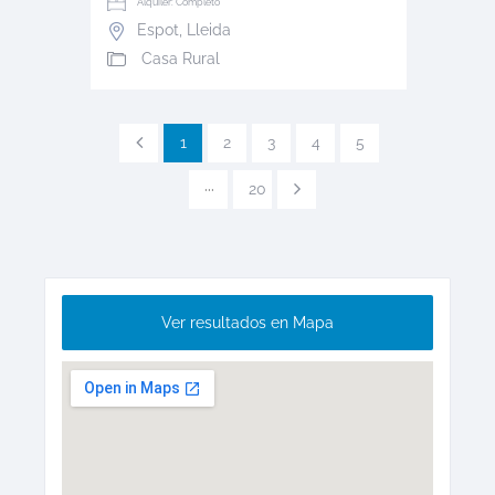
Alquiler: Completo
Espot
,
Lleida
Casa Rural
1
2
3
4
5
···
20
Ver resultados en Mapa