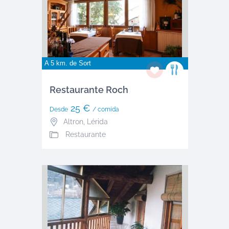
A 5 km. de
Sort
Restaurante Roch
25 €
Desde
/ comida
Altron
,
Lérida
Restaurante