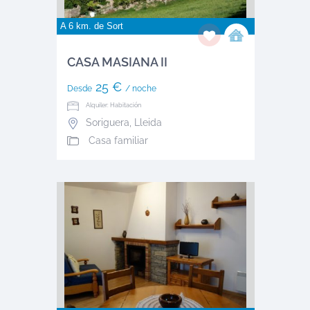
A 6 km. de
Sort
CASA MASIANA II
25 €
Desde
/ noche
Alquiler: Habitación
Soriguera
,
Lleida
Casa familiar