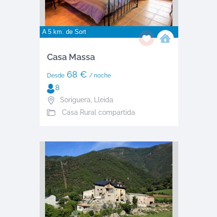
A 5 km. de
Sort
Casa Massa
68 €
Desde
/ noche
8
Soriguera
,
Lleida
Casa Rural compartida