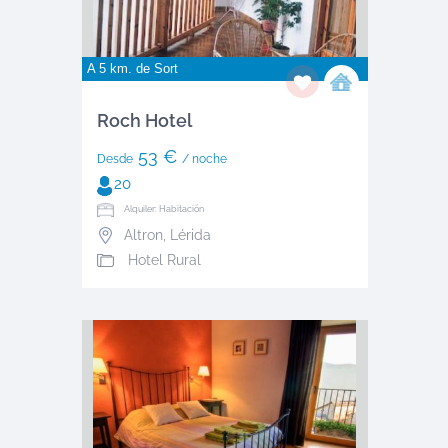
A 5 km. de
Sort
Roch Hotel
53 €
Desde
/ noche
20
Alquiler: Habitación
Altron
,
Lérida
Hotel Rural