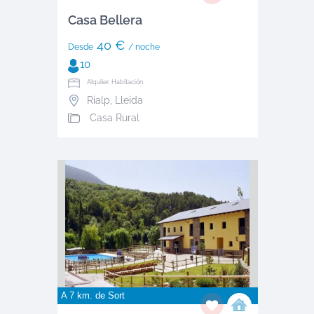
Casa Bellera
40 €
Desde
/ noche
10
Alquiler: Habitación
Rialp
,
Lleida
Casa Rural
A 7 km. de
Sort