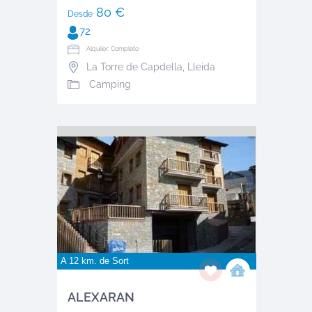
80 €
Desde
72
Alquiler: Completo
La Torre de Capdella
,
Lleida
Camping
A 12 km. de
Sort
ALEXARAN