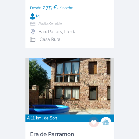
275 €
Desde
/ noche
14
Alquiler: Completo
Baix Pallars
,
Lleida
Casa Rural
A 11 km. de
Sort
Era de Parramon