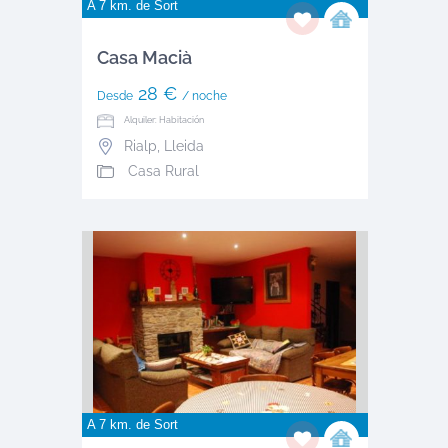
A 7 km. de
Sort
Casa Macià
28 €
Desde
/ noche
Alquiler: Habitación
Rialp
,
Lleida
Casa Rural
A 7 km. de
Sort