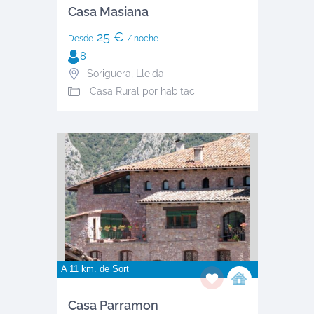
Casa Masiana
25 €
Desde
/ noche
8
Soriguera
,
Lleida
Casa Rural por habitac
A 11 km. de
Sort
Casa Parramon