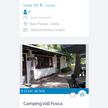
70 €
Desde
/ noche
12
Alquiler: Apartamento
Baix Pallars
,
Lleida
Apartamentos rurales
A 12 km. de
Sort
Camping Vall Fosca