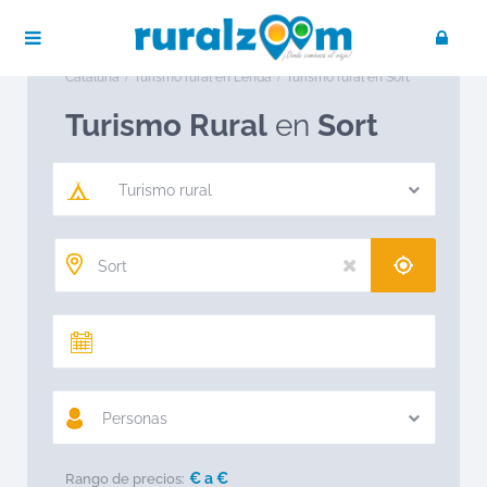
Publica tu negocio
Acceso / Registro
Ruralzoom
Turismo rural en España
Turismo rural en
Cataluña
Turismo rural en Lérida
Turismo rural en Sort
Turismo Rural
en
Sort
Turismo rural
Personas
€ a
€
Rango de precios: