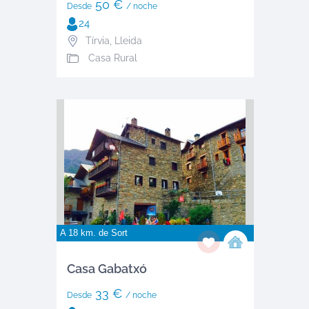
50 €
Desde
/ noche
24
Tírvia
,
Lleida
Casa Rural
A 18 km. de
Sort
Casa Gabatxó
33 €
Desde
/ noche