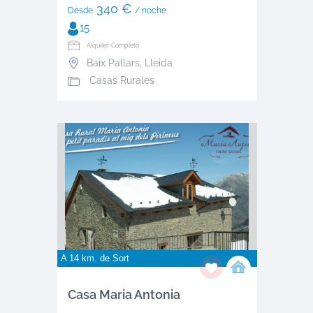
340 €
Desde
/ noche
15
Alquiler: Completo
Baix Pallars
,
Lleida
Casas Rurales
A 14 km. de
Sort
Casa Maria Antonia