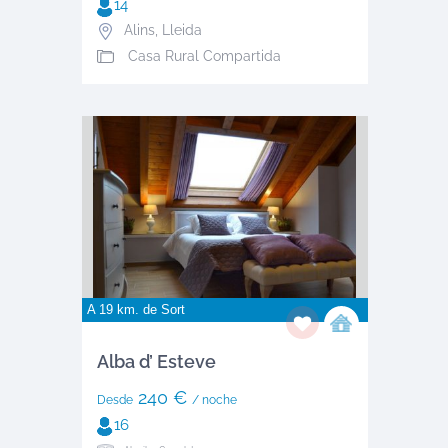
14
Alins
,
Lleida
Casa Rural Compartida
A 19 km. de
Sort
Alba d’ Esteve
240 €
Desde
/ noche
16