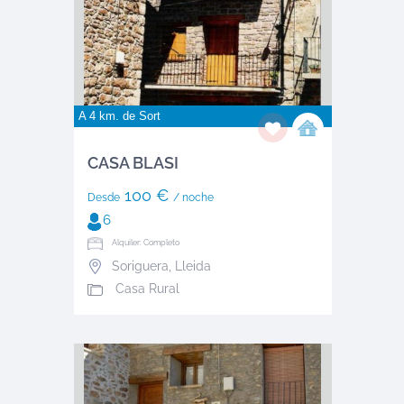
A 4 km. de
Sort
CASA BLASI
100 €
Desde
/ noche
6
Alquiler: Completo
Soriguera
,
Lleida
Casa Rural