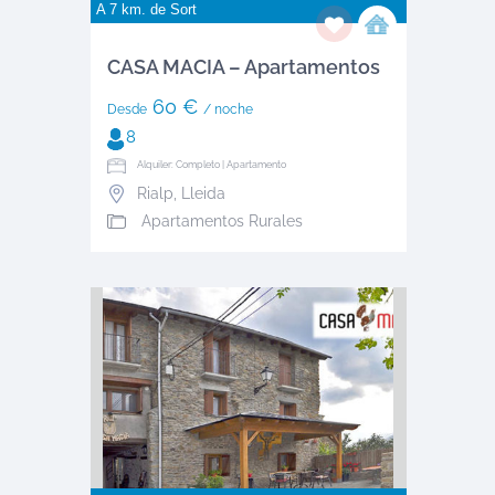
A 7 km. de
Sort
CASA MACIA – Apartamentos
60 €
Desde
/ noche
8
Alquiler: Completo | Apartamento
Rialp
,
Lleida
Apartamentos Rurales