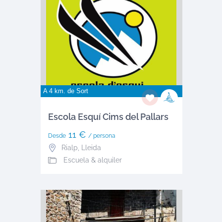
A 4 km. de
Sort
Escola Esquí Cims del Pallars
11 €
Desde
/ persona
Rialp
,
Lleida
Escuela & alquiler