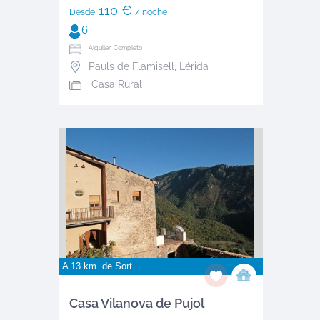
110 €
Desde
/ noche
6
Alquiler: Completo
Pauls de Flamisell
,
Lérida
Casa Rural
A 13 km. de
Sort
Casa Vilanova de Pujol