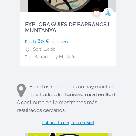
EXPLORA GUIES DE BARRANCS I
MUNTANYA
60 €
Desde
/ persona
Sort
,
Lleida
Barrancos y Montaña
En estos momentos no hay muchos
resultados de
Turismo rural en
Sort
.
A continuación te mostramos más
resultados cercanos:
Publica tu negocio en
Sort