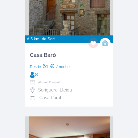
A 5 km. de
Sort
Casa Baró
61 €
Desde
/ noche
8
Alquiler: Completo
Soriguera
,
Lleida
Casa Rural