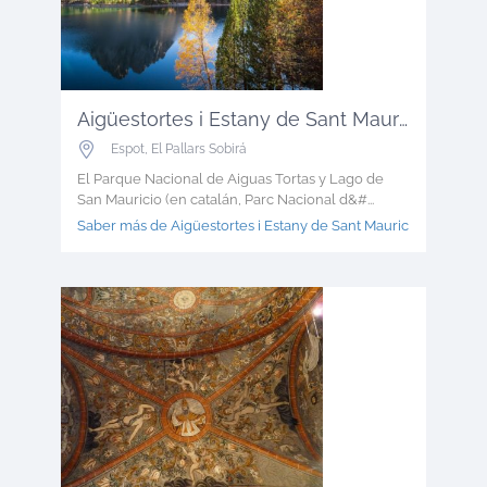
Aigüestortes i Estany de Sant Mauric...
Espot
,
El Pallars Sobirá
El Parque Nacional de Aiguas Tortas y Lago de
San Mauricio (en catalán, Parc Nacional d&#...
Saber más de Aigüestortes i Estany de Sant Mauric >