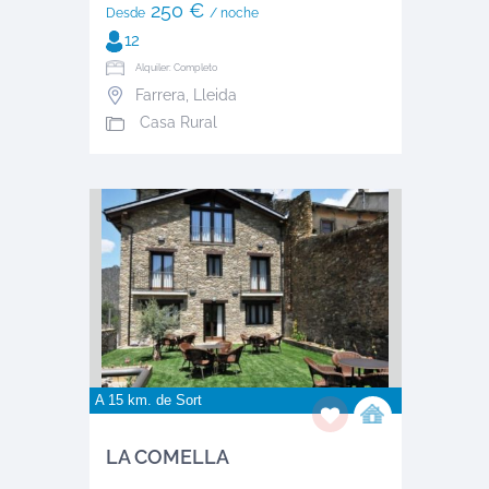
250 €
Desde
/ noche
12
Alquiler: Completo
Farrera
,
Lleida
Casa Rural
A 15 km. de
Sort
LA COMELLA