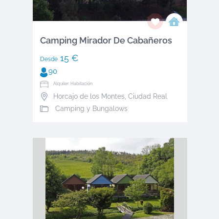
Camping Mirador De Cabañeros
15 €
Desde
90
Alquiler: Habitación
Horcajo de los Montes
,
Ciudad Real
Camping y Bungalows