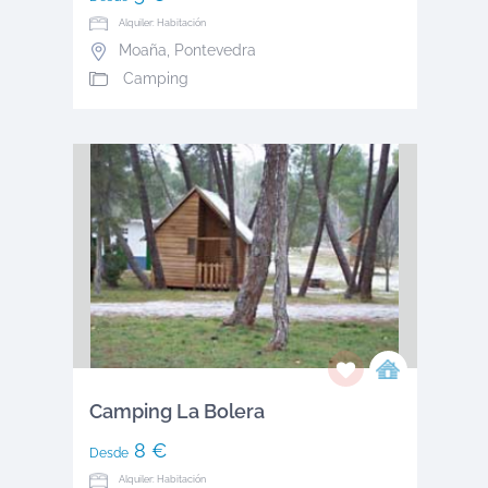
Alquiler: Habitación
Moaña
,
Pontevedra
Camping
Camping La Bolera
8 €
Desde
Alquiler: Habitación