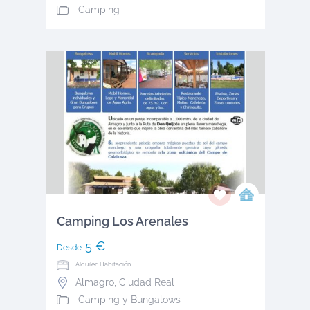
Camping
Camping Los Arenales
5 €
Desde
Alquiler: Habitación
Almagro
,
Ciudad Real
Camping y Bungalows