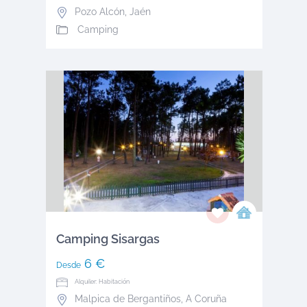
Pozo Alcón
,
Jaén
Camping
Camping Sisargas
6 €
Desde
Alquiler: Habitación
Malpica de Bergantiños
,
A Coruña