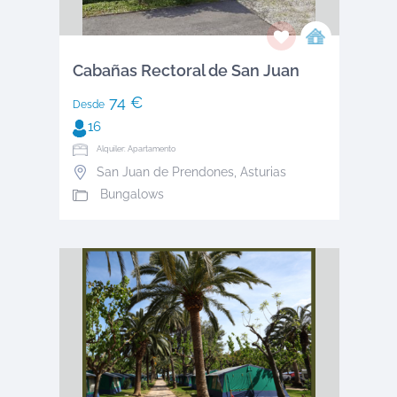
Cabañas Rectoral de San Juan
74 €
Desde
16
Alquiler: Apartamento
San Juan de Prendones
,
Asturias
Bungalows