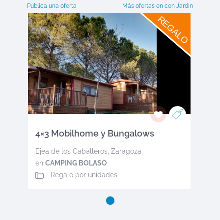
Publica una oferta
Más ofertas en
con Jardín
REGALO
4×3 Mobilhome y Bungalows
Ejea de los Caballeros
,
Zaragoza
en
CAMPING BOLASO
Regalo por unidades