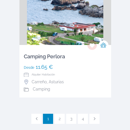
Camping Perlora
11.65 €
Desde
Alquiler: Habitación
Carreño
,
Asturias
Camping
1
2
3
4