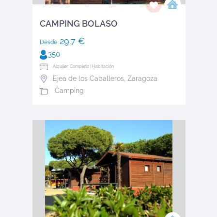
CAMPING BOLASO
29.7 €
Desde
350
Alquiler: Completo | Habitación
Ejea de los Caballeros
,
Zaragoza
Camping