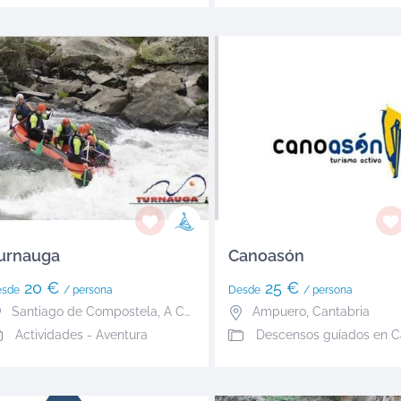
urnauga
Canoasón
20 €
25 €
esde
/ persona
Desde
/ persona
Santiago de Compostela
,
A Coruña
Ampuero
,
Cantabria
Actividades - Aventura
Descensos guíados en 