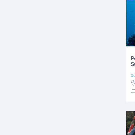
P
S
D