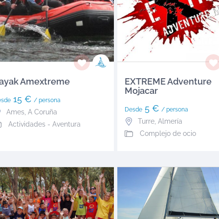
ayak Amextreme
EXTREME Adventure
Mojacar
15 €
esde
/ persona
5 €
Desde
/ persona
Ames
,
A Coruña
Turre
,
Almería
Actividades - Aventura
Complejo de ocio