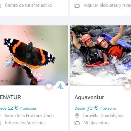
Centro de turismo activo
Alquiler bicicletas y rutas guiadas, kayak, paddle SUP, rápel, escalada
ENATUR
Aquaventur
12 €
30 €
esde
/ persona
Desde
/ persona
Jerez de la Frontera
,
Cádiz
Taravilla
,
Guadalajara
Educación Ambiental
Multiaventura