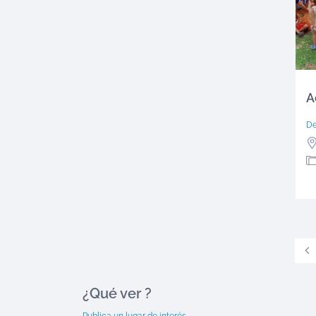
A
D
¿Qué ver
?