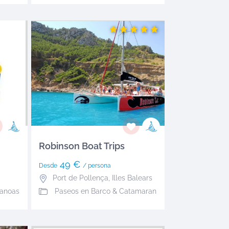
Robinson Boat Trips
49 €
Desde
/ persona
Port de Pollença
,
Illes Balears
Canoas
Paseos en Barco & Catamaran