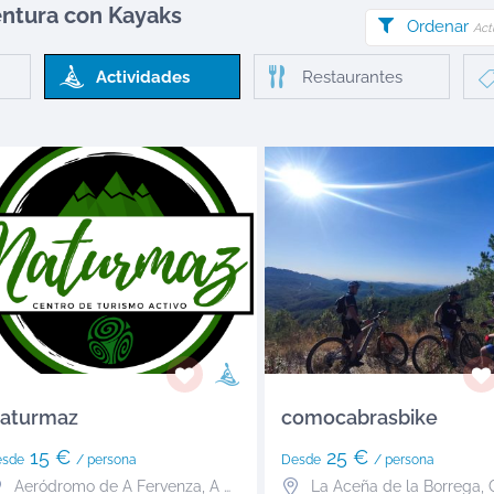
entura
con Kayaks
Ordenar
Act
Actividades
Restaurantes
aturmaz
comocabrasbike
15 €
25 €
esde
/ persona
Desde
/ persona
Aeródromo de A Fervenza
,
A Coruña
La Aceña de la Borrega
,
C