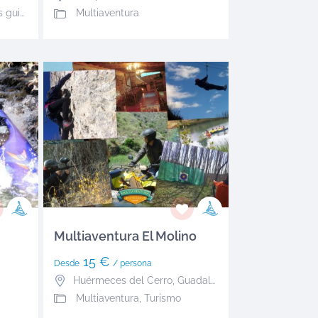
, vía ferrata
Multiaventura
Multiaventura El Molino
15 €
Desde
/ persona
Huérmeces del Cerro
,
Guadalajara
Multiaventura, Turismo