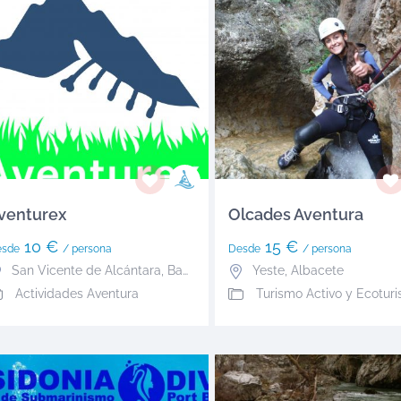
venturex
Olcades Aventura
10 €
15 €
esde
/ persona
Desde
/ persona
San Vicente de Alcántara
,
Badajoz
Yeste
,
Albacete
Actividades Aventura
Turismo Activo y Ecotur