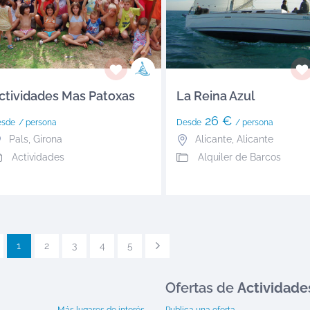
ctividades Mas Patoxas
La Reina Azul
26 €
esde
/ persona
Desde
/ persona
Pals
,
Girona
Alicante
,
Alicante
Actividades
Alquiler de Barcos
1
2
3
4
5
Ofertas
de
Actividade