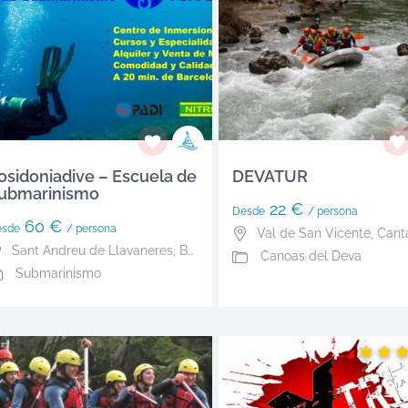
osidoniadive – Escuela de
DEVATUR
ubmarinismo
22 €
Desde
/ persona
60 €
esde
/ persona
Val de San Vicente
,
Cant
Sant Andreu de Llavaneres
,
Barcelona
Canoas del Deva
Submarinismo