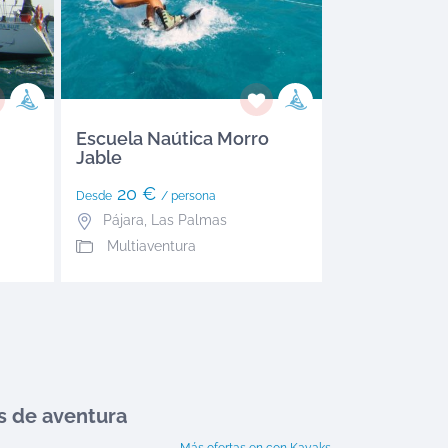
Escuela Naútica Morro
Jable
20 €
Desde
/ persona
Pájara
,
Las Palmas
Multiaventura
s de aventura