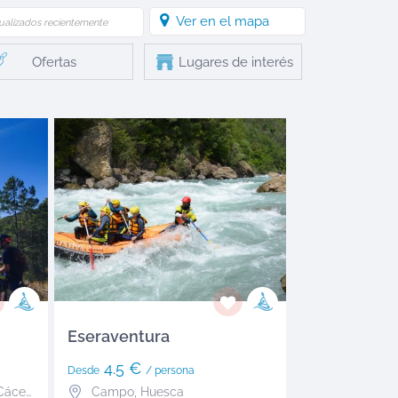
Ver en el mapa
ualizados recientemente
Ofertas
Lugares de interés
Eseraventura
4.5 €
Desde
/ persona
áceres
Campo
,
Huesca