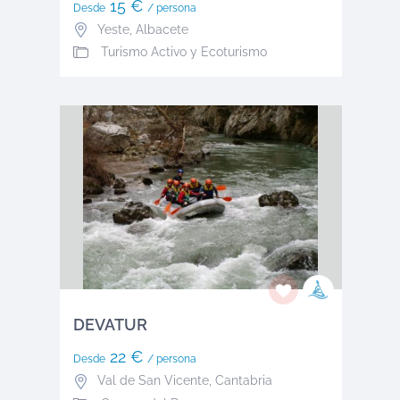
15 €
Desde
/ persona
Yeste
,
Albacete
Turismo Activo y Ecoturismo
DEVATUR
22 €
Desde
/ persona
Val de San Vicente
,
Cantabria