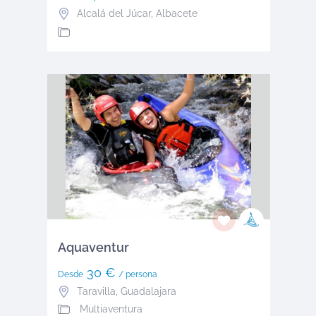
Alcalá del Júcar
,
Albacete
Aquaventur
30 €
Desde
/ persona
Taravilla
,
Guadalajara
Multiaventura