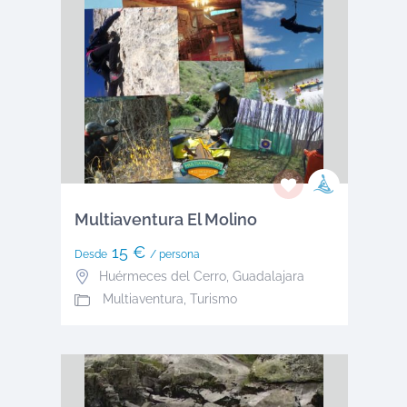
Multiaventura El Molino
15 €
Desde
/ persona
Huérmeces del Cerro
,
Guadalajara
Multiaventura, Turismo