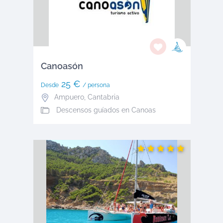
Canoasón
25 €
Desde
/ persona
Ampuero
,
Cantabria
Descensos guíados en Canoas