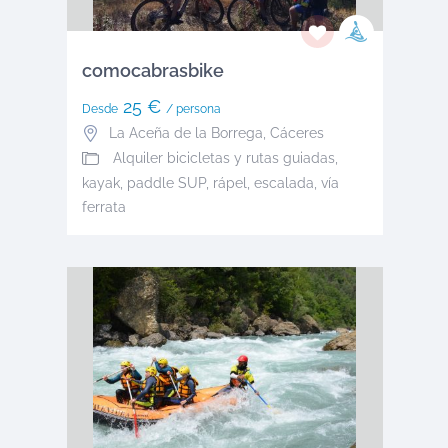
comocabrasbike
25 €
Desde
/ persona
La Aceña de la Borrega
,
Cáceres
Alquiler bicicletas y rutas guiadas,
kayak, paddle SUP, rápel, escalada, vía
ferrata