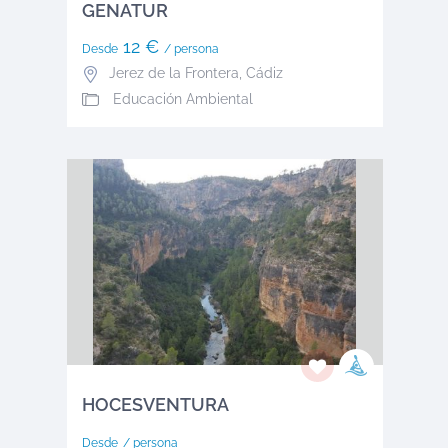
GENATUR
12 €
Desde
/ persona
Jerez de la Frontera
,
Cádiz
Educación Ambiental
HOCESVENTURA
Desde
/ persona