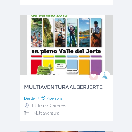
MULTIAVENTURA ALBERJERTE
9 €
Desde
/ persona
El Torno
,
Cáceres
Multiaventura