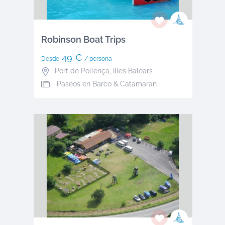
Robinson Boat Trips
49 €
Desde
/ persona
Port de Pollença
,
Illes Balears
Paseos en Barco & Catamaran