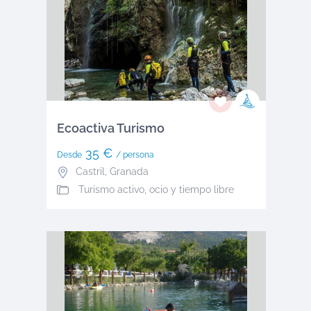
Ecoactiva Turismo
35 €
Desde
/ persona
Castril
,
Granada
Turismo activo, ocio y tiempo libre