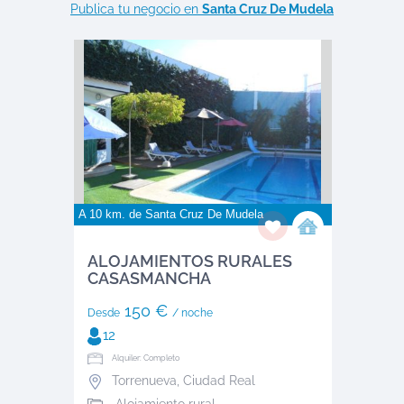
Publica tu negocio en
Santa Cruz De Mudela
A 10 km. de
Santa Cruz De Mudela
ALOJAMIENTOS RURALES
CASASMANCHA
150 €
Desde
/ noche
12
Alquiler: Completo
Torrenueva
,
Ciudad Real
Alojamiento rural