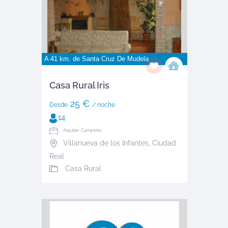
A 41 km. de
Santa Cruz De Mudela
Casa Rural Iris
25 €
Desde
/ noche
14
Alquiler: Completo
Villanueva de los Infantes
,
Ciudad
Real
Casa Rural