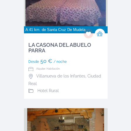
A 41 km. de
Santa Cruz De Mudela
LA CASONA DEL ABUELO
PARRA
50 €
Desde
/ noche
Alquiler: Habitación
Villanueva de los Infantes
,
Ciudad
Real
Hotel Rural