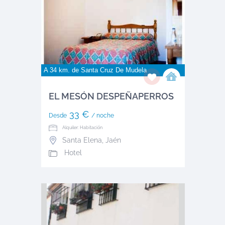
A 34 km. de
Santa Cruz De Mudela
EL MESÓN DESPEÑAPERROS
33 €
Desde
/ noche
Alquiler: Habitación
Santa Elena
,
Jaén
Hotel