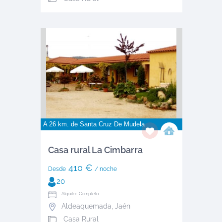
A 26 km. de
Santa Cruz De Mudela
Casa rural La Cimbarra
410 €
Desde
/ noche
20
Alquiler: Completo
Aldeaquemada
,
Jaén
Casa Rural