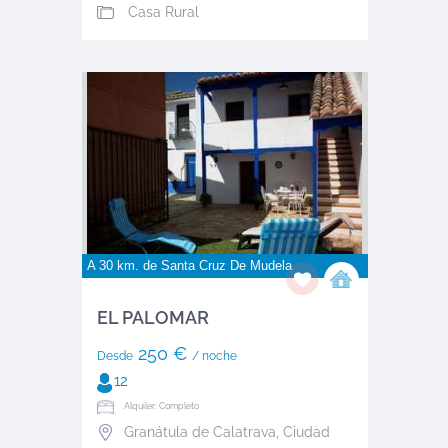
Casa Rural
A 30 km. de
Santa Cruz De Mudela
EL PALOMAR
250 €
Desde
/ noche
12
Alquiler: Completo
Granátula de Calatrava
,
Ciudad