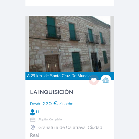
A 29 km. de
Santa Cruz De Mudela
LA INQUISICIÓN
220 €
Desde
/ noche
11
Alquiler: Completo
Granátula de Calatrava
,
Ciudad
Real