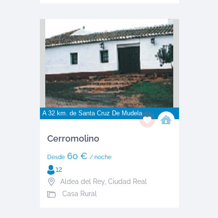
A 32 km. de
Santa Cruz De Mudela
Cerromolino
60 €
Desde
/ noche
12
Aldea del Rey
,
Ciudad Real
Casa Rural