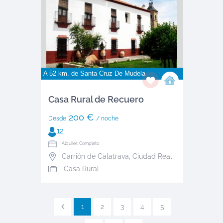
A 52 km. de
Santa Cruz De Mudela
Casa Rural de Recuero
200 €
Desde
/ noche
12
Alquiler: Completo
Carrión de Calatrava
,
Ciudad Real
Casa Rural
1
2
3
4
5