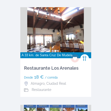
A 33 km. de
Santa Cruz De Mudela
Restaurante Los Arenales
18 €
Desde
/ comida
Almagro
,
Ciudad Real
Restaurante