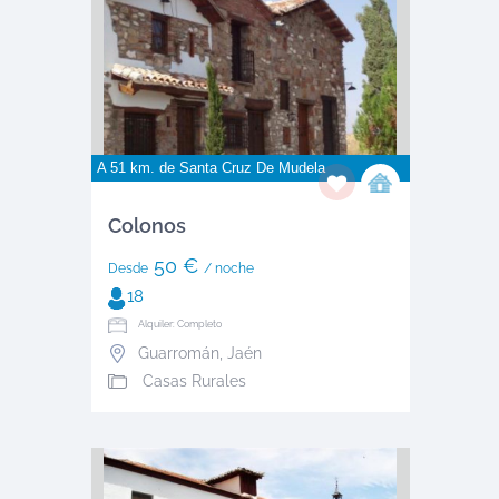
A 51 km. de
Santa Cruz De Mudela
Colonos
50 €
Desde
/ noche
18
Alquiler: Completo
Guarromán
,
Jaén
Casas Rurales