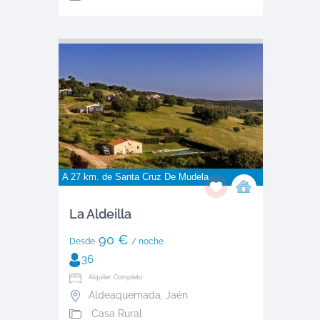
A 27 km. de
Santa Cruz De Mudela
La Aldeilla
90 €
Desde
/ noche
36
Alquiler: Completo
Aldeaquemada
,
Jaén
Casa Rural