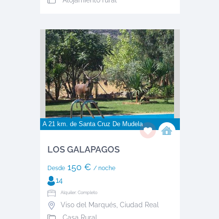
A 21 km. de
Santa Cruz De Mudela
LOS GALAPAGOS
150 €
Desde
/ noche
14
Alquiler: Completo
Viso del Marqués
,
Ciudad Real
Casa Rural