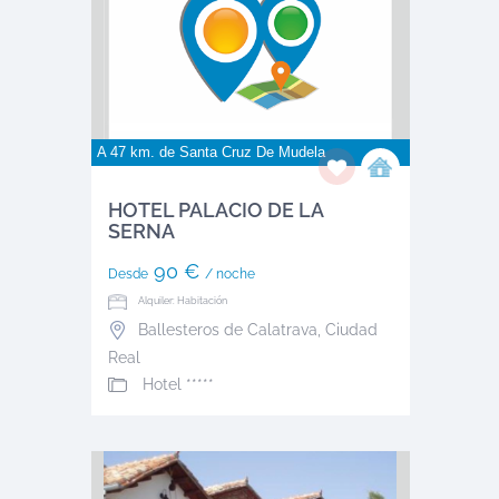
A 47 km. de
Santa Cruz De Mudela
HOTEL PALACIO DE LA
SERNA
90 €
Desde
/ noche
Alquiler: Habitación
Ballesteros de Calatrava
,
Ciudad
Real
Hotel *****