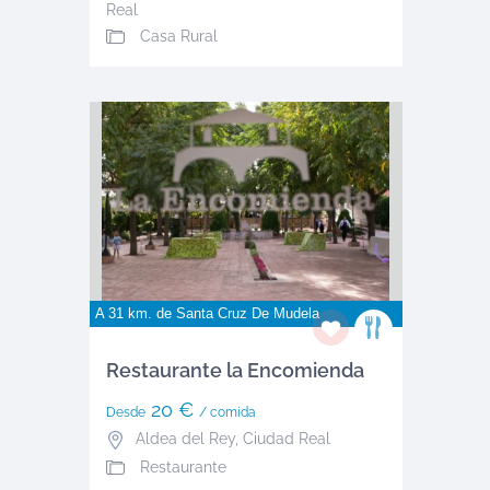
Real
Casa Rural
A 31 km. de
Santa Cruz De Mudela
Restaurante la Encomienda
20 €
Desde
/ comida
Aldea del Rey
,
Ciudad Real
Restaurante