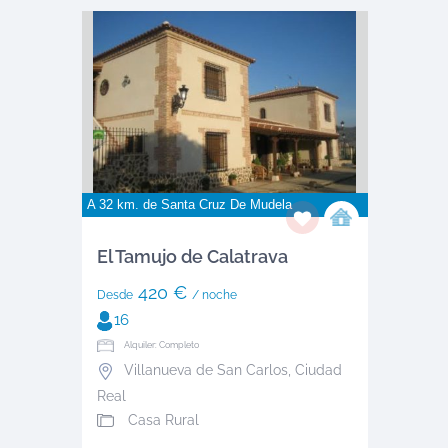
A 32 km. de
Santa Cruz De Mudela
El Tamujo de Calatrava
420 €
Desde
/ noche
16
Alquiler: Completo
Villanueva de San Carlos
,
Ciudad
Real
Casa Rural