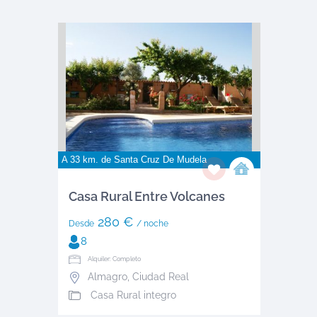
A 33 km. de
Santa Cruz De Mudela
Casa Rural Entre Volcanes
280 €
Desde
/ noche
8
Alquiler: Completo
Almagro
,
Ciudad Real
Casa Rural integro