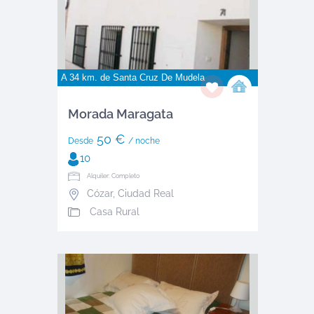
A 34 km. de
Santa Cruz De Mudela
Morada Maragata
50 €
Desde
/ noche
10
Alquiler: Completo
Cózar
,
Ciudad Real
Casa Rural