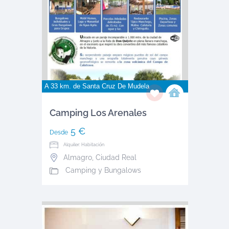
A 33 km. de
Santa Cruz De Mudela
Camping Los Arenales
5 €
Desde
Alquiler: Habitación
Almagro
,
Ciudad Real
Camping y Bungalows