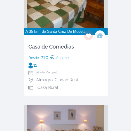
A 35 km. de
Santa Cruz De Mudela
Casa de Comedias
210 €
Desde
/ noche
11
Alquiler: Completo
Almagro
,
Ciudad Real
Casa Rural