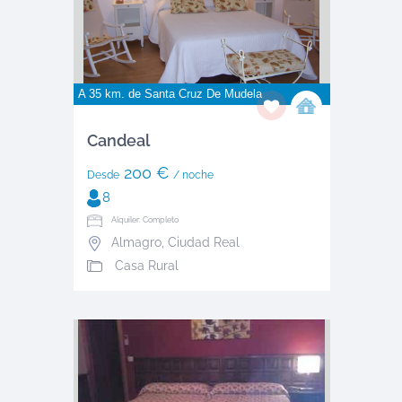
A 35 km. de
Santa Cruz De Mudela
Candeal
200 €
Desde
/ noche
8
Alquiler: Completo
Almagro
,
Ciudad Real
Casa Rural