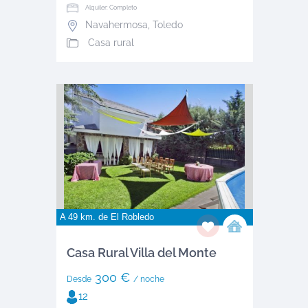
Alquiler: Completo
Navahermosa
,
Toledo
Casa rural
A 49 km. de
El Robledo
Casa Rural Villa del Monte
300 €
Desde
/ noche
12