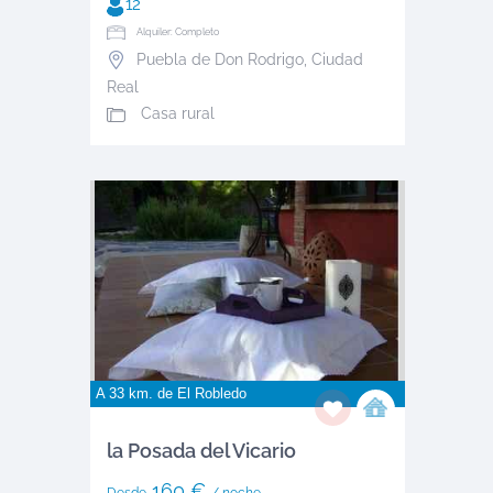
12
Alquiler: Completo
Puebla de Don Rodrigo
,
Ciudad
Real
Casa rural
A 33 km. de
El Robledo
la Posada del Vicario
160 €
Desde
/ noche