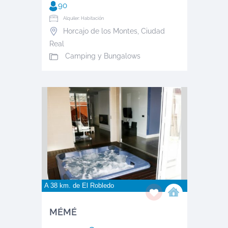
90
Alquiler: Habitación
Horcajo de los Montes
,
Ciudad
Real
Camping y Bungalows
A 38 km. de
El Robledo
MÉMÉ