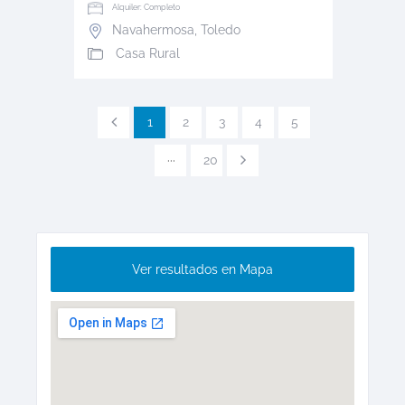
Alquiler: Completo
Navahermosa
,
Toledo
Casa Rural
1
2
3
4
5
···
20
Ver resultados en Mapa