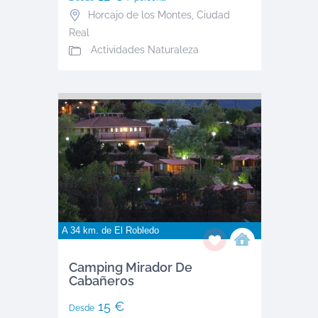
Horcajo de los Montes
,
Ciudad
Real
Actividades Naturaleza
A 34 km. de
El Robledo
Camping Mirador De
Cabañeros
15 €
Desde