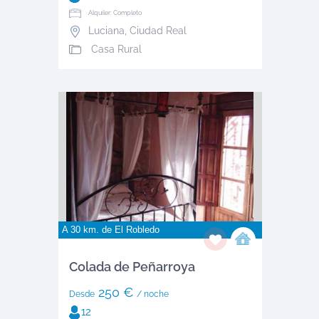
Alquiler: Completo
Luciana
,
Ciudad Real
Casa Rural
A 30 km. de
El Robledo
Colada de Peñarroya
250 €
Desde
/ noche
12