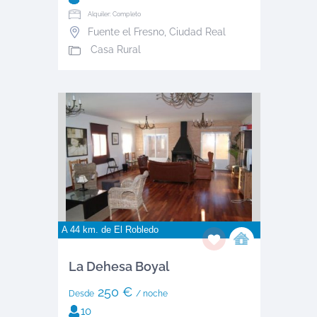
Alquiler: Completo
Fuente el Fresno
,
Ciudad Real
Casa Rural
A 44 km. de
El Robledo
La Dehesa Boyal
250 €
Desde
/ noche
10