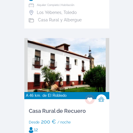
Alquiler: Completo | Habitación
Los Yébenes
,
Toledo
Casa Rural y Albergue
A 46 km. de
El Robledo
Casa Rural de Recuero
200 €
Desde
/ noche
12