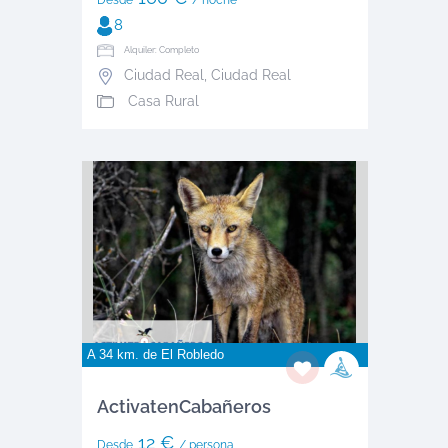
8
Alquiler: Completo
Ciudad Real
,
Ciudad Real
Casa Rural
A 34 km. de
El Robledo
ActivatenCabañeros
12 €
Desde
/ persona