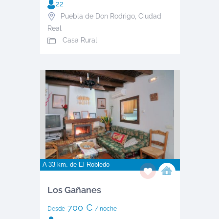
22
Puebla de Don Rodrigo
,
Ciudad
Real
Casa Rural
A 33 km. de
El Robledo
Los Gañanes
700 €
Desde
/ noche