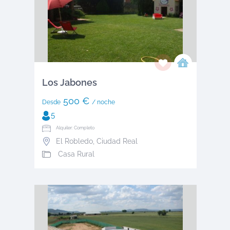
Los Jabones
500 €
Desde
/ noche
5
Alquiler: Completo
El Robledo
,
Ciudad Real
Casa Rural