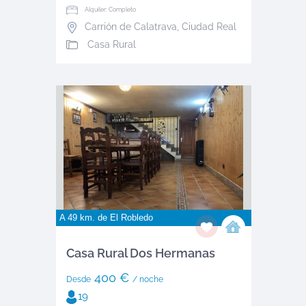
Alquiler: Completo
Carrión de Calatrava
,
Ciudad Real
Casa Rural
A 49 km. de
El Robledo
Casa Rural Dos Hermanas
400 €
Desde
/ noche
19