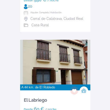
Desde
/ noche
20
Alquiler: Completo | Habitación
Corral de Calatrava
,
Ciudad Real
Casa Rural
A 44 km. de
El Robledo
El Labriego
60 €
Desde
/ noche