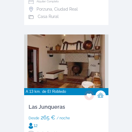
Alquiler: Completo
Porzuna
,
Ciudad Real
Casa Rural
A 13 km. de
El Robledo
Las Junqueras
265 €
Desde
/ noche
12