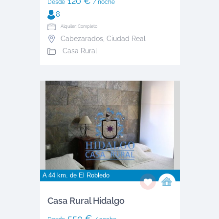
120 €
Desde
/ noche
8
Alquiler: Completo
Cabezarados
,
Ciudad Real
Casa Rural
A 44 km. de
El Robledo
Casa Rural Hidalgo
550 €