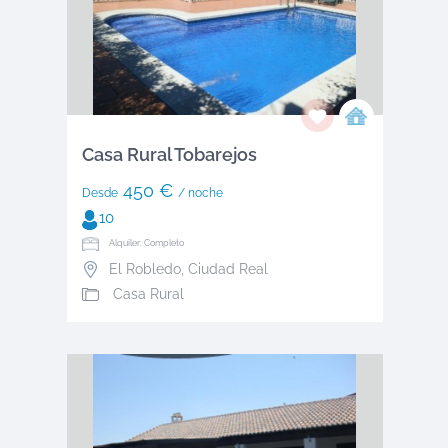
Casa Rural Tobarejos
450 €
Desde
/ noche
10
Alquiler: Completo
El Robledo
,
Ciudad Real
Casa Rural