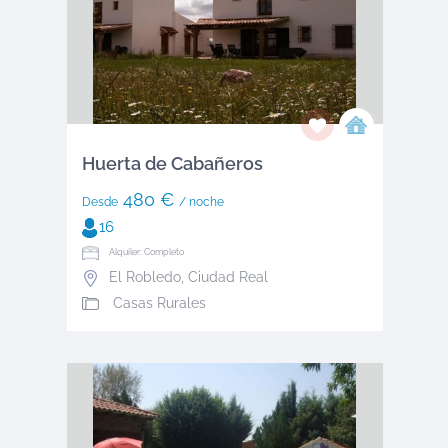
Huerta de Cabañeros
480 €
Desde
/ noche
16
Alquiler: Completo
El Robledo
,
Ciudad Real
Casas Rurales