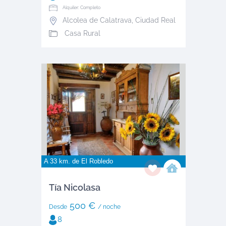
Alquiler: Completo
Alcolea de Calatrava
,
Ciudad Real
Casa Rural
A 33 km. de
El Robledo
Tía Nicolasa
500 €
Desde
/ noche
8