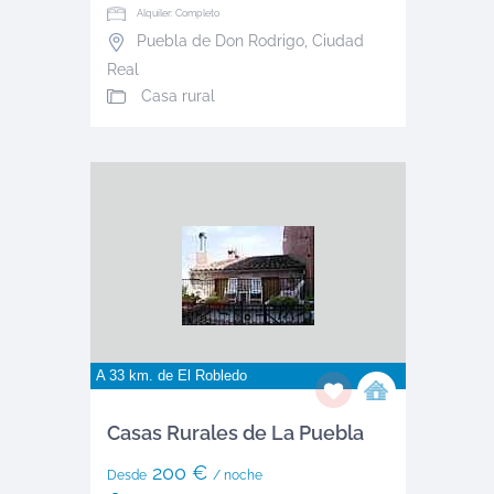
Alquiler: Completo
Puebla de Don Rodrigo
,
Ciudad
Real
Casa rural
A 33 km. de
El Robledo
Casas Rurales de La Puebla
200 €
Desde
/ noche