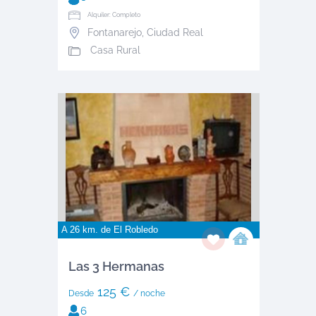
Alquiler: Completo
Fontanarejo
,
Ciudad Real
Casa Rural
A 26 km. de
El Robledo
Las 3 Hermanas
125 €
Desde
/ noche
6