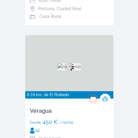
Alquiler: Completo
Porzuna
,
Ciudad Real
Casa Rural
A 19 km. de
El Robledo
Veragua
450 €
Desde
/ noche
14
Alquiler: Completo