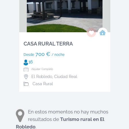
CASA RURAL TERRA
700 €
Desde
/ noche
16
Alquiler: Completo
El Robledo
,
Ciudad Real
Casa Rural
En estos momentos no hay muchos
resultados de
Turismo rural en
El
Robledo
.