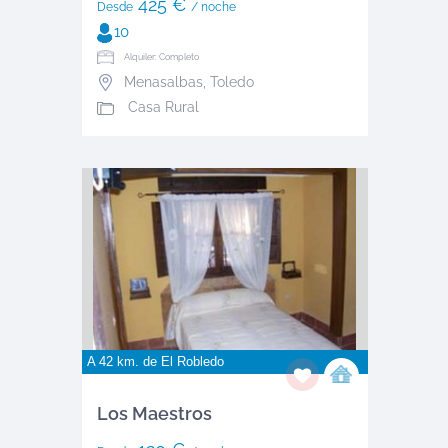
425 €
Desde
/ noche
10
Alquiler: Completo
Menasalbas
,
Toledo
Casa Rural
A 42 km. de
El Robledo
Los Maestros