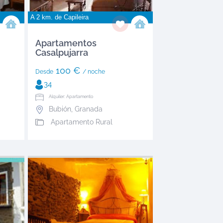
A 2 km. de
Capileira
Apartamentos
Casalpujarra
100 €
Desde
/ noche
34
Alquiler: Apartamento
Bubión
,
Granada
Apartamento Rural