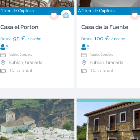
 1 km. de
Capileira
A 1 km. de
Capileira
Casa el Porton
Casa de la Fuente
95 €
100 €
Desde
/ noche
Desde
/ noche
6
6
Alquiler: Completo
Alquiler: Completo
Bubión
,
Granada
Bubión
,
Granada
Casa Rural
Casa Rural