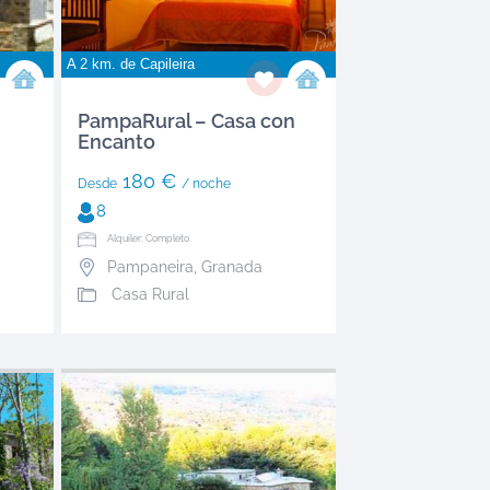
A 2 km. de
Capileira
PampaRural – Casa con
Encanto
180 €
Desde
/ noche
8
Alquiler: Completo
Pampaneira
,
Granada
Casa Rural