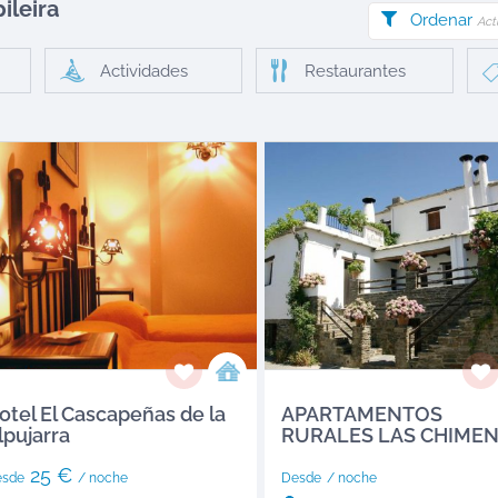
ileira
Ordenar
Act
Actividades
Restaurantes
otel El Cascapeñas de la
APARTAMENTOS
lpujarra
RURALES LAS CHIME
25 €
esde
/ noche
Desde
/ noche