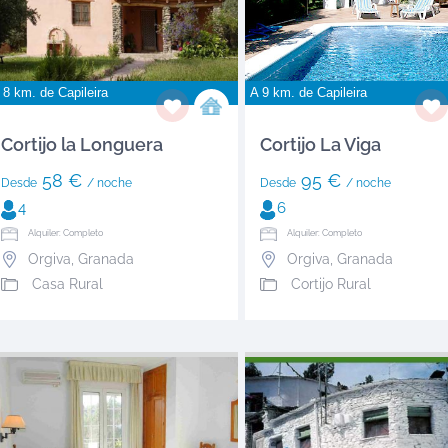
 8 km. de
Capileira
A 9 km. de
Capileira
Cortijo la Longuera
Cortijo La Viga
58 €
95 €
Desde
/ noche
Desde
/ noche
4
6
Alquiler: Completo
Alquiler: Completo
Orgiva
,
Granada
Orgiva
,
Granada
Casa Rural
Cortijo Rural