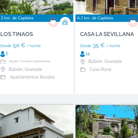
 2 km. de
Capileira
A 2 km. de
Capileira
LOS TINAOS
CASA LA SEVILLANA
50 €
35 €
Desde
/ noche
Desde
/ noche
6
14
Bubión
,
Granada
Alquiler: Completo | Apartamento
Bubión
,
Granada
Casa Rural
Apartamentos Rurales