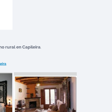
mo rural en
Capileira
.
eira