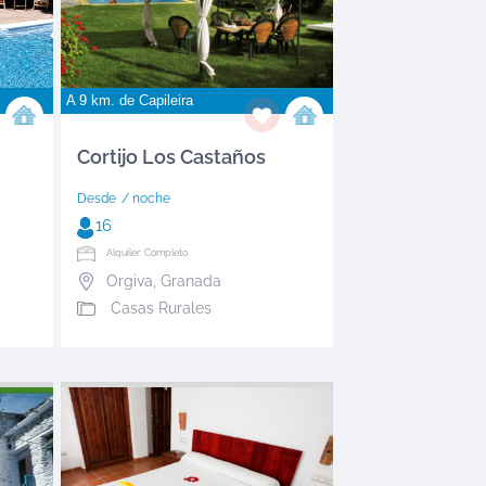
A 9 km. de
Capileira
Cortijo Los Castaños
Desde
/ noche
16
Alquiler: Completo
Orgiva
,
Granada
Casas Rurales