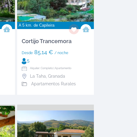
A 5 km. de
Capileira
Cortijo Trancemora
85.14 €
Desde
/ noche
5
Alquiler: Completo | Apartamento
La Taha
,
Granada
Apartamentos Rurales