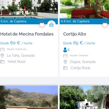
 5 km. de
Capileira
A 8 km. de
Capileira
Hotel de Mecina Fondales
Cortijo Alto
60 €
65 €
Desde
/ noche
Desde
/ noche
4
Alquiler: Habitación
La Taha
,
Granada
Alquiler: Completo
Hotel Rural
Orgiva
,
Granada
Cortijo Rural