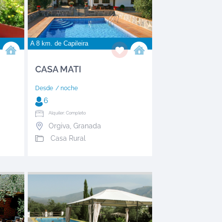
A 8 km. de
Capileira
CASA MATI
Desde
/ noche
6
Alquiler: Completo
Orgiva
,
Granada
Casa Rural