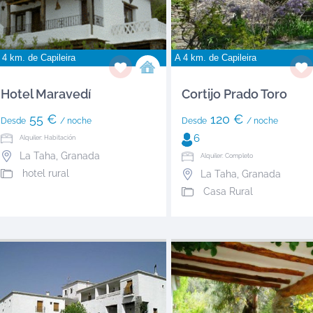
 4 km. de
Capileira
A 4 km. de
Capileira
Hotel Maravedí
Cortijo Prado Toro
55 €
120 €
Desde
/ noche
Desde
/ noche
6
Alquiler: Habitación
La Taha
,
Granada
Alquiler: Completo
hotel rural
La Taha
,
Granada
Casa Rural