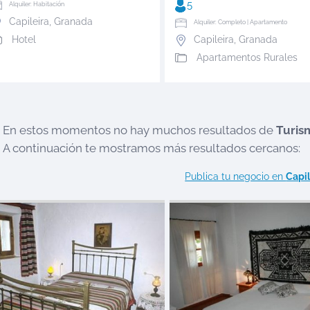
5
Alquiler: Habitación
Capileira
,
Granada
Alquiler: Completo | Apartamento
Hotel
Capileira
,
Granada
Apartamentos Rurales
En estos momentos no hay muchos resultados de
Turis
A continuación te mostramos más resultados cercanos:
Publica tu negocio en
Capil