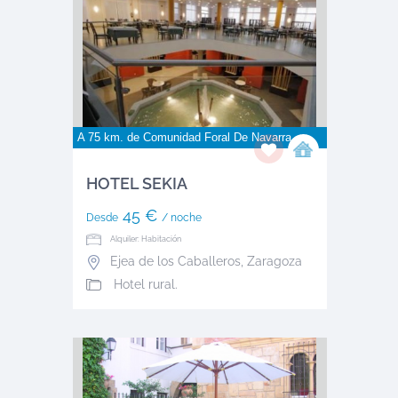
A 75 km. de
Comunidad Foral De Navarra
HOTEL SEKIA
45 €
Desde
/ noche
Alquiler: Habitación
Ejea de los Caballeros
,
Zaragoza
Hotel rural.