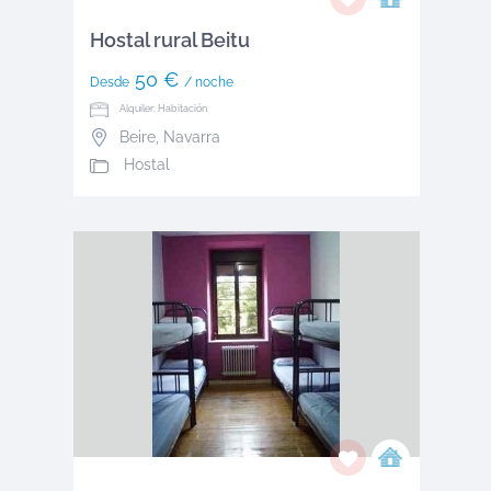
Hostal rural Beitu
50 €
Desde
/ noche
Alquiler: Habitación
Beire
,
Navarra
Hostal