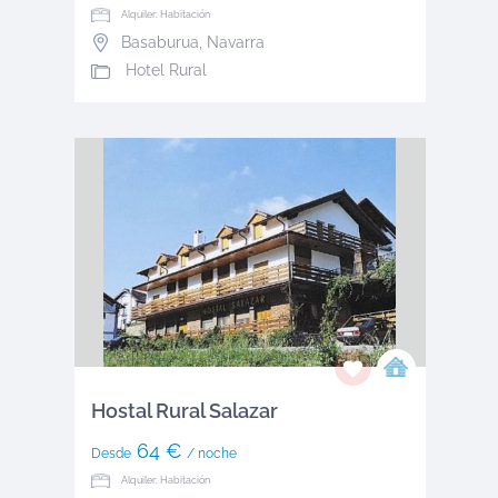
Alquiler: Habitación
Basaburua
,
Navarra
Hotel Rural
Hostal Rural Salazar
64 €
Desde
/ noche
Alquiler: Habitación