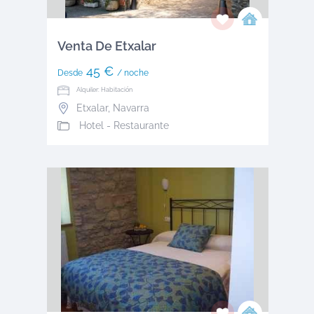
Venta De Etxalar
45 €
Desde
/ noche
Alquiler: Habitación
Etxalar
,
Navarra
Hotel - Restaurante