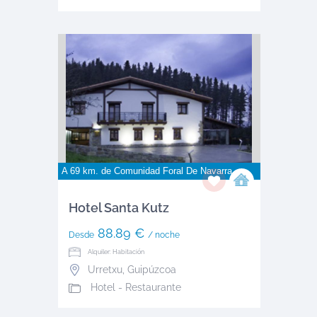
A 69 km. de
Comunidad Foral De Navarra
Hotel Santa Kutz
88.89 €
Desde
/ noche
Alquiler: Habitación
Urretxu
,
Guipúzcoa
Hotel - Restaurante