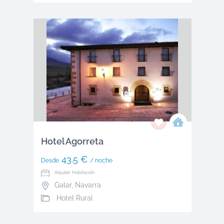
Hotel Agorreta
43.5 €
Desde
/ noche
Alquiler: Habitación
Galar
,
Navarra
Hotel Rural