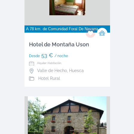
A 78 km. de
Comunidad Foral De Navarra
Hotel de Montaña Uson
53 €
Desde
/ noche
Alquiler: Habitación
Valle de Hecho
,
Huesca
Hotel Rural