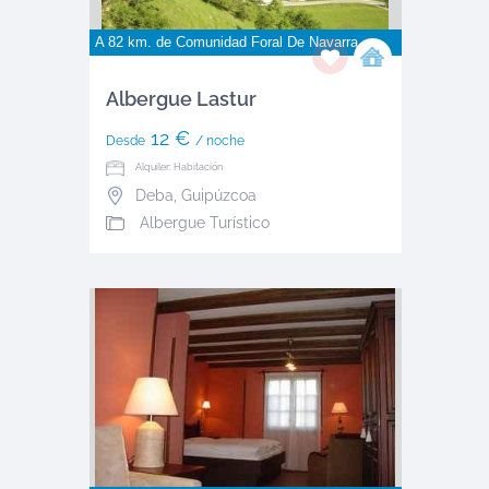
A 82 km. de
Comunidad Foral De Navarra
Albergue Lastur
12 €
Desde
/ noche
Alquiler: Habitación
Deba
,
Guipúzcoa
Albergue Turístico