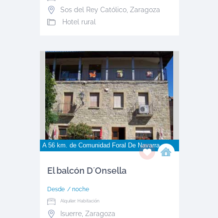
Sos del Rey Católico
,
Zaragoza
Hotel rural
A 56 km. de
Comunidad Foral De Navarra
El balcón D´Onsella
Desde
/ noche
Alquiler: Habitación
Isuerre
,
Zaragoza