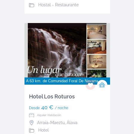
Hostal - Restaurante
A 63 km. de
Comunidad Foral De Navarra
Hotel Los Roturos
40 €
Desde
/ noche
Alquiler: Habitación
Arraia-Maeztu
,
Álava
Hotel