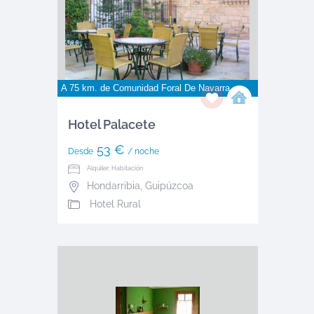
A 75 km. de
Comunidad Foral De Navarra
Hotel Palacete
53 €
Desde
/ noche
Alquiler: Habitación
Hondarribia
,
Guipúzcoa
Hotel Rural