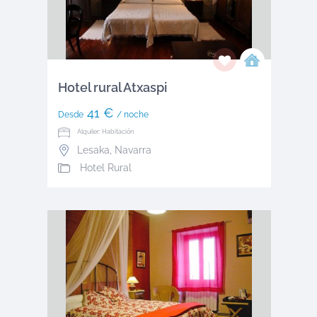
Hotel rural Atxaspi
41 €
Desde
/ noche
Alquiler: Habitación
Lesaka
,
Navarra
Hotel Rural