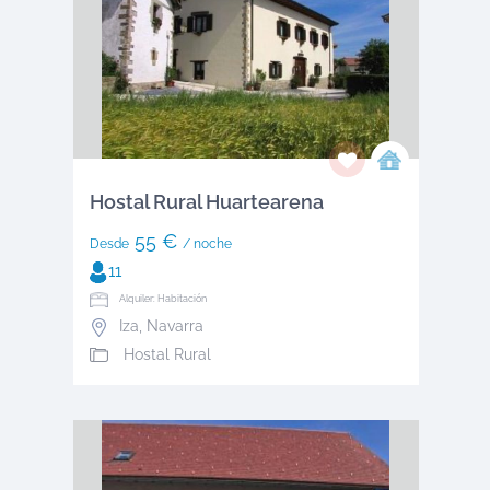
Hostal Rural Huartearena
55 €
Desde
/ noche
11
Alquiler: Habitación
Iza
,
Navarra
Hostal Rural