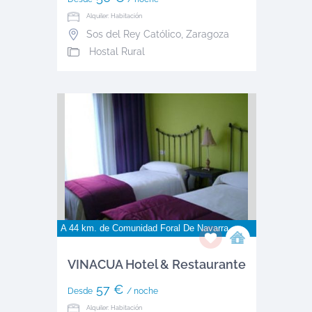
Alquiler: Habitación
Sos del Rey Católico
,
Zaragoza
Hostal Rural
A 44 km. de
Comunidad Foral De Navarra
VINACUA Hotel & Restaurante
57 €
Desde
/ noche
Alquiler: Habitación