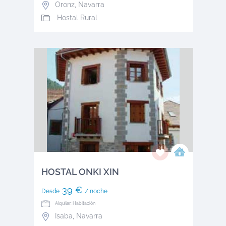
Oronz
,
Navarra
Hostal Rural
HOSTAL ONKI XIN
39 €
Desde
/ noche
Alquiler: Habitación
Isaba
,
Navarra