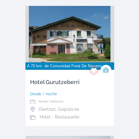
A 70 km. de
Comunidad Foral De Navarra
Hotel Gurutzeberri
Desde
/ noche
Alquiler: Habitación
Oiartzun
,
Guipúzcoa
Hotel - Restaurante