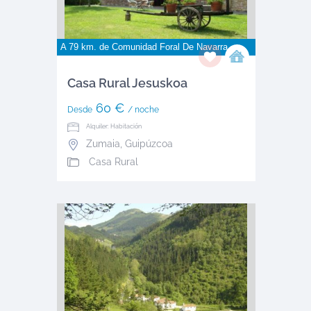
A 79 km. de
Comunidad Foral De Navarra
Casa Rural Jesuskoa
60 €
Desde
/ noche
Alquiler: Habitación
Zumaia
,
Guipúzcoa
Casa Rural