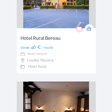
Hotel Rural Bereau
46 €
Desde
/ noche
Alquiler: Habitación
Lesaka
,
Navarra
Hotel Rural