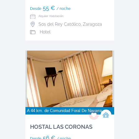
55 €
Desde
/ noche
Alquiler: Habitación
Sos del Rey Católico
,
Zaragoza
Hotel
A 44 km. de
Comunidad Foral De Navarra
HOSTAL LAS CORONAS
56 €
Desde
/ noche