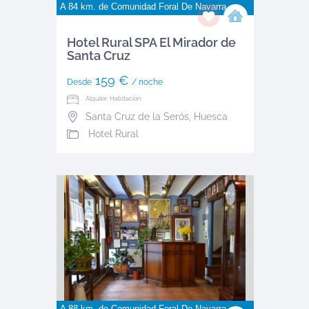
A 84 km. de
Comunidad Foral De Navarra
Hotel Rural SPA El Mirador de
Santa Cruz
159 €
Desde
/ noche
Alquiler: Habitación
Santa Cruz de la Serós
,
Huesca
Hotel Rural
A 88 km. de
Comunidad Foral De Navarra