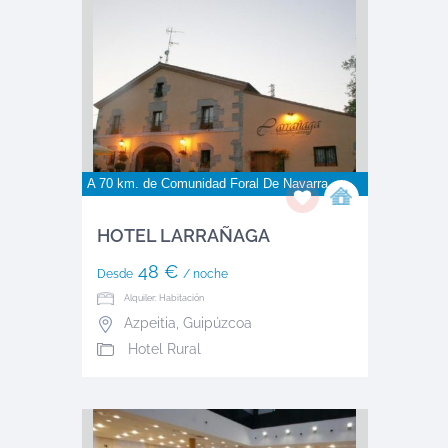
A 70 km. de
Comunidad Foral De Navarra
HOTEL LARRAÑAGA
48 €
Desde
/ noche
Alquiler: Habitación
Azpeitia
,
Guipúzcoa
Hotel Rural