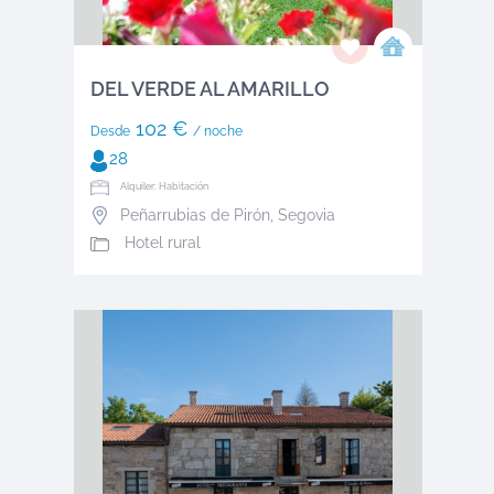
DEL VERDE AL AMARILLO
102 €
Desde
/ noche
28
Alquiler: Habitación
Peñarrubias de Pirón
,
Segovia
Hotel rural