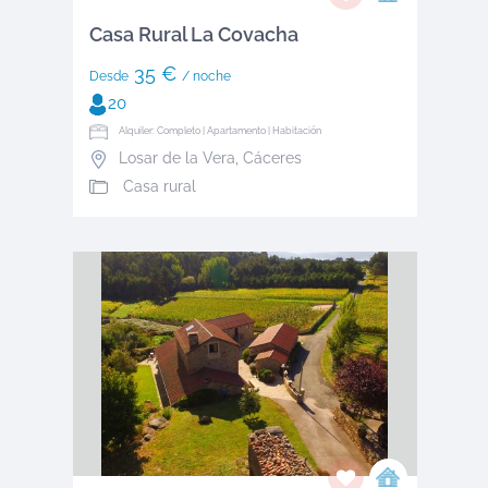
Casa Rural La Covacha
35 €
Desde
/ noche
20
Alquiler: Completo | Apartamento | Habitación
Losar de la Vera
,
Cáceres
Casa rural