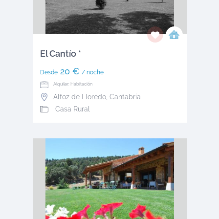
El Cantío *
20 €
Desde
/ noche
Alquiler: Habitación
Alfoz de Lloredo
,
Cantabria
Casa Rural