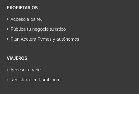
PROPIETARIOS
Acceso a panel
Publica tu negocio turístico
Plan Acelera Pymes y autónomos
VIAJEROS
Acceso a panel
Regístrate en Ruralzoom
SOBRE NOSOTROS
Quiénes somos
DigitalGrowth - Desarrollo Tecnológico
Colaboración con asociaciones