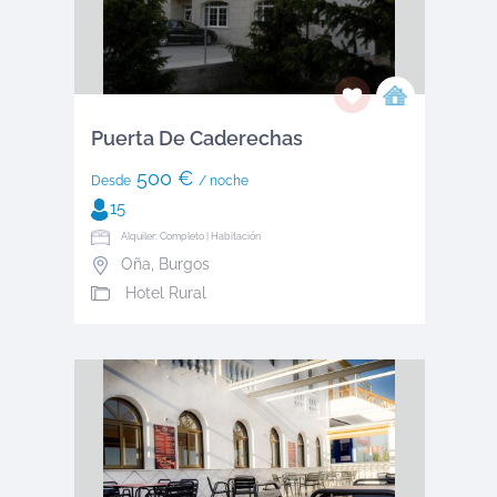
Puerta De Caderechas
500 €
Desde
/ noche
15
Alquiler: Completo | Habitación
Oña
,
Burgos
Hotel Rural