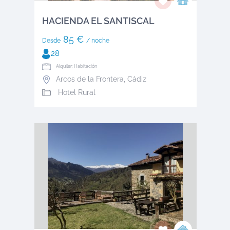
HACIENDA EL SANTISCAL
85 €
Desde
/ noche
28
Alquiler: Habitación
Arcos de la Frontera
,
Cádiz
Hotel Rural