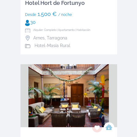
Hotel Hort de Fortunyo
1.500 €
Desde
/ noche
30
Alquiler: Completo | Apartamento | Habitación
Arnes
,
Tarragona
Hotel-Masía Rural