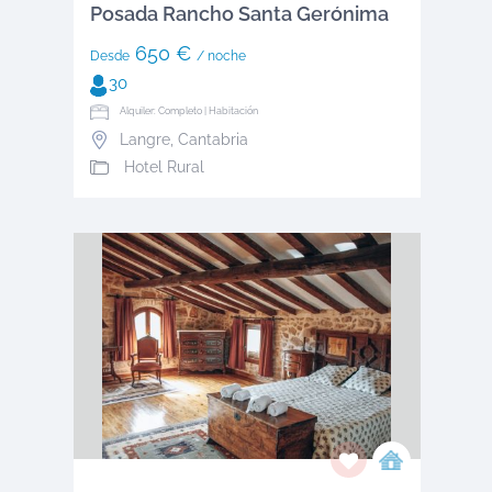
Posada Rancho Santa Gerónima
650 €
Desde
/ noche
30
Alquiler: Completo | Habitación
Langre
,
Cantabria
Hotel Rural