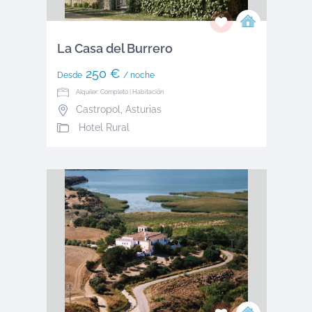
La Casa del Burrero
250 €
Desde
/ noche
Alquiler: Completo | Habitación
Castropol
,
Asturias
Hotel Rural