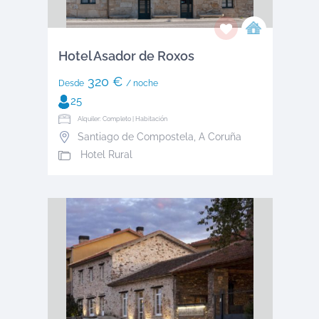
Hotel Asador de Roxos
320 €
Desde
/ noche
25
Alquiler: Completo | Habitación
Santiago de Compostela
,
A Coruña
Hotel Rural