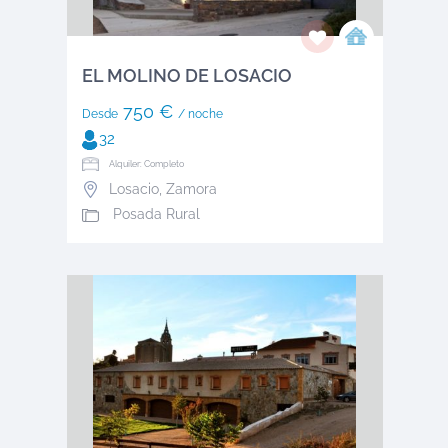
EL MOLINO DE LOSACIO
750 €
Desde
/ noche
32
Alquiler: Completo
Losacio
,
Zamora
Posada Rural