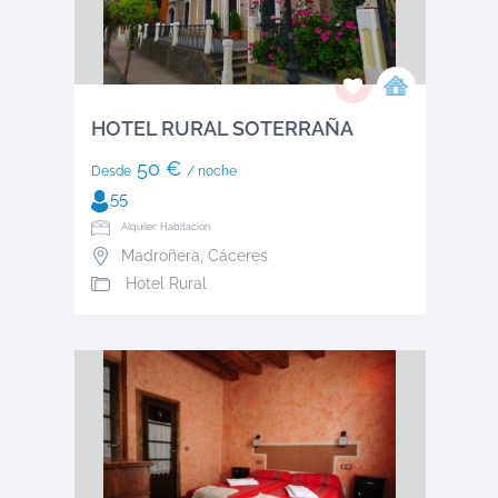
HOTEL RURAL SOTERRAÑA
50 €
Desde
/ noche
55
Alquiler: Habitación
Madroñera
,
Cáceres
Hotel Rural