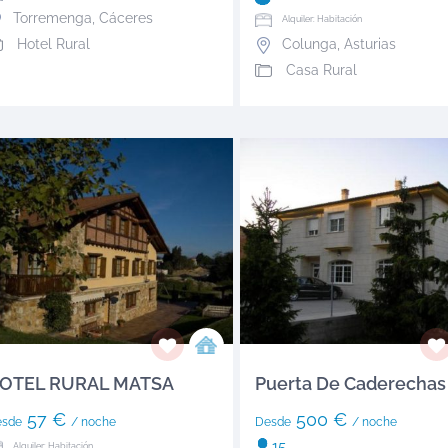
Torremenga
,
Cáceres
Alquiler: Habitación
Hotel Rural
Colunga
,
Asturias
Casa Rural
OTEL RURAL MATSA
Puerta De Caderechas
57 €
500 €
esde
/ noche
Desde
/ noche
15
Alquiler: Habitación