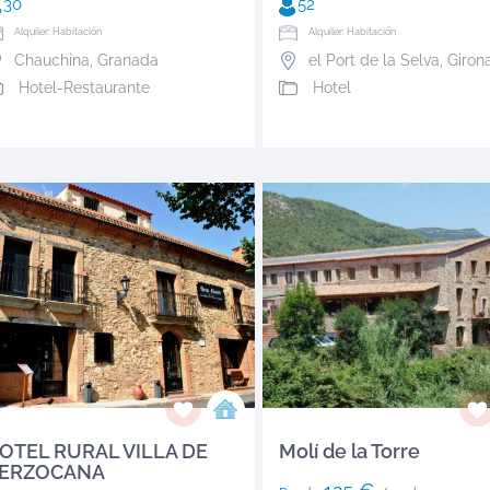
30
52
Alquiler: Habitación
Alquiler: Habitación
Chauchina
,
Granada
el Port de la Selva
,
Giron
Hotel-Restaurante
Hotel
OTEL RURAL VILLA DE
Molí de la Torre
ERZOCANA