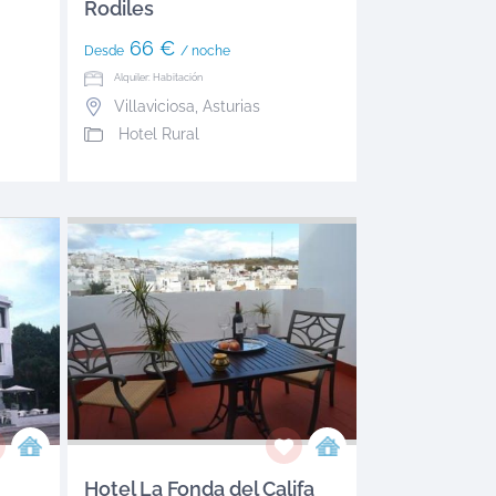
Rodiles
66 €
Desde
/ noche
Alquiler: Habitación
Villaviciosa
,
Asturias
Hotel Rural
Hotel La Fonda del Califa