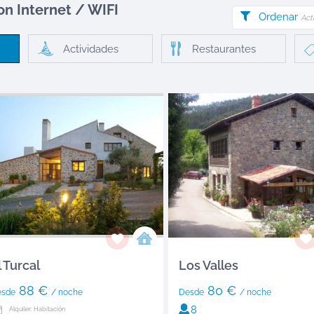
on Internet / WIFI
Ordenar
Act
Actividades
Restaurantes
l Turcal
Los Valles
88 €
80 €
esde
/ noche
Desde
/ noche
8
Alquiler: Habitación