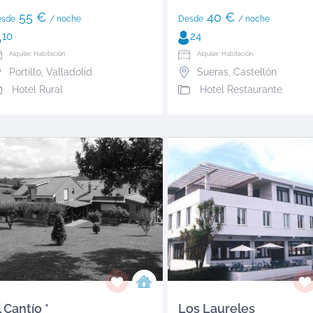
55 €
40 €
esde
/ noche
Desde
/ noche
10
24
Alquiler: Habitación
Alquiler: Habitación
Portillo
,
Valladolid
Sueras
,
Castellón
Hotel Rural
Hotel Restaurante
l Cantío *
Los Laureles