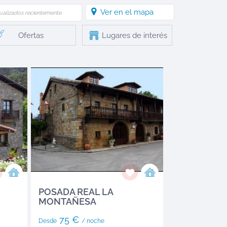
Ver en el mapa
ualizados recientemente
Ofertas
Lugares de interés
POSADA REAL LA
MONTAÑESA
75 €
Desde
/ noche