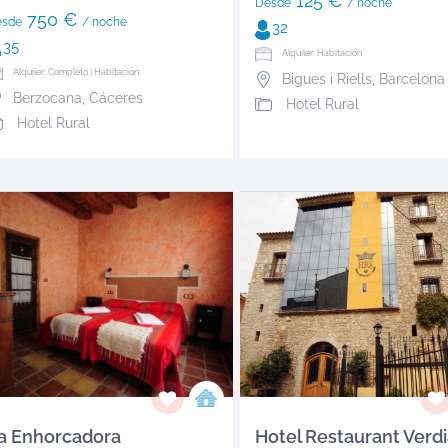
125 €
Desde
/ noche
750 €
esde
/ noche
32
35
Alquiler: Habitación
Alquiler: Completo | Habitación
Bigues i Riells
,
Barcelona
Berzocana
,
Cáceres
Hotel Rural
Hotel Rural
a Enhorcadora
Hotel Restaurant Verd