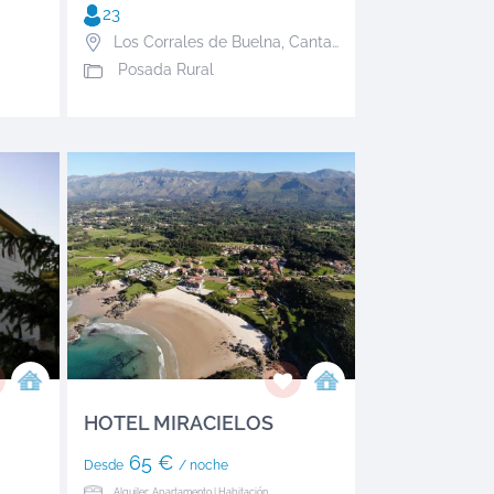
23
Los Corrales de Buelna
,
Cantabria
Posada Rural
HOTEL MIRACIELOS
65 €
Desde
/ noche
Alquiler: Apartamento | Habitación