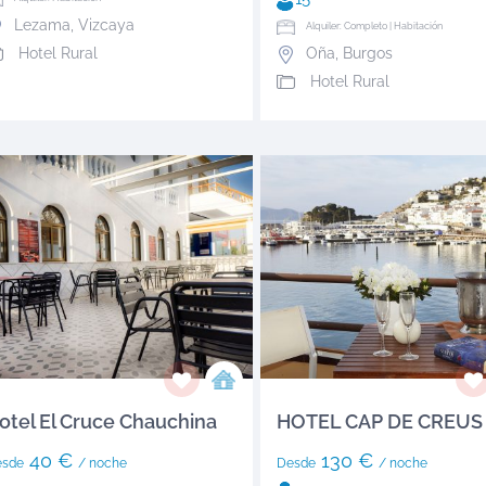
Lezama
,
Vizcaya
Alquiler: Completo | Habitación
Hotel Rural
Oña
,
Burgos
Hotel Rural
otel El Cruce Chauchina
HOTEL CAP DE CREUS
40 €
130 €
esde
/ noche
Desde
/ noche