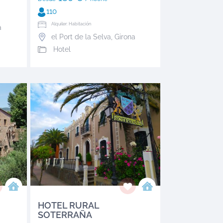
110
Alquiler: Habitación
a
el Port de la Selva
,
Girona
Hotel
HOTEL RURAL
SOTERRAÑA