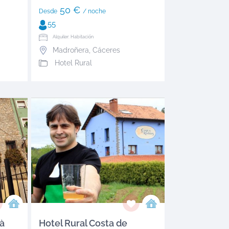
50 €
Desde
/ noche
55
Alquiler: Habitación
Madroñera
,
Cáceres
Hotel Rural
ià
Hotel Rural Costa de