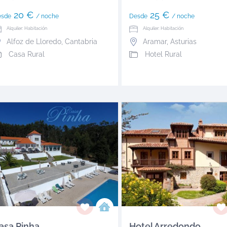
20 €
25 €
esde
/ noche
Desde
/ noche
Alquiler: Habitación
Alquiler: Habitación
Alfoz de Lloredo
,
Cantabria
Aramar
,
Asturias
Casa Rural
Hotel Rural
asa Pinha
Hotel Arredondo