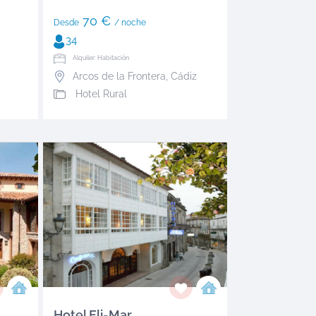
70 €
Desde
/ noche
34
Alquiler: Habitación
Arcos de la Frontera
,
Cádiz
Hotel Rural
Hotel Eli-Mar