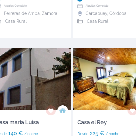
Alquiler: Completo
Alquiler: Completo
Ferreras de Arriba
,
Zamora
Carcabuey
,
Córdoba
Casa Rural
Casa Rural
asa maría Luisa
Casa el Rey
140 €
225 €
esde
/ noche
Desde
/ noche