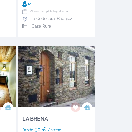
14
Alquiler: Completo | Apartamento
La Codosera
,
Badajoz
Casa Rural
LA BREÑA
50 €
Desde
/ noche