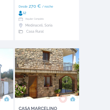
270 €
Desde
/ noche
12
Alquiler: Completo
Medinaceli
,
Soria
Casa Rural
CASA MARCELINO