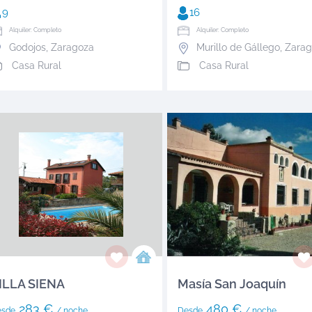
9
16
Alquiler: Completo
Alquiler: Completo
Godojos
,
Zaragoza
Murillo de Gállego
,
Zarag
Casa Rural
Casa Rural
ILLA SIENA
Masía San Joaquín
283 €
480 €
esde
/ noche
Desde
/ noche