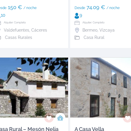
150 €
74.09 €
esde
/ noche
Desde
/ noche
10
9
Alquiler: Completo
Alquiler: Completo
Valdefuentes
,
Cáceres
Bermeo
,
Vizcaya
Casas Rurales
Casa Rural
asa Rural – Mesón Nelia
A Casa Vella