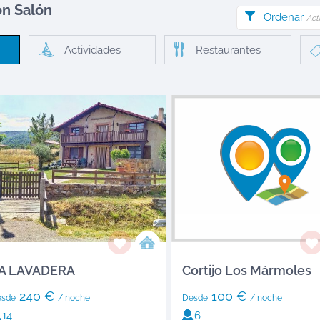
on Salón
Ordenar
Act
Actividades
Restaurantes
A LAVADERA
Cortijo Los Mármoles
240 €
100 €
esde
/ noche
Desde
/ noche
14
6