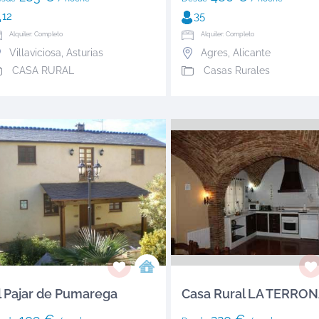
12
35
Alquiler: Completo
Alquiler: Completo
Villaviciosa
,
Asturias
Agres
,
Alicante
CASA RURAL
Casas Rurales
l Pajar de Pumarega
Casa Rural LA TERRO