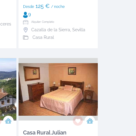
125 €
Desde
/ noche
9
Alquiler: Completo
ceres
Cazalla de la Sierra
,
Sevilla
Casa Rural
Casa Rural Julian