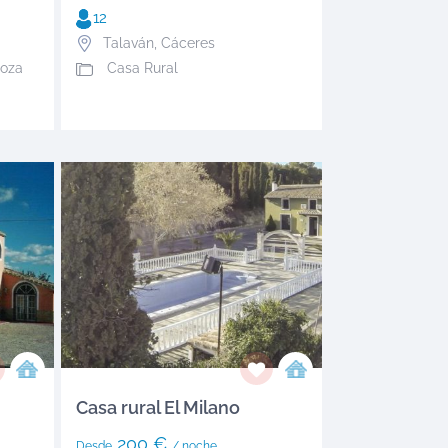
12
Talaván
,
Cáceres
oza
Casa Rural
Casa rural El Milano
200 €
Desde
/ noche