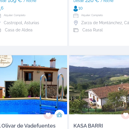
109 €
220 €
esde
/ noche
Desde
/ noche
6
10
Alquiler: Completo
Alquiler: Completo
Castropol
,
Asturias
Zarza de Montánchez
,
Cá
Casa de Aldea
Casa Rural
l Olivar de Vadefuentes
KASA BARRI