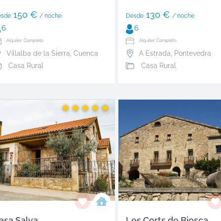
150 €
130 €
esde
/ noche
Desde
/ noche
6
6
Alquiler: Completo
Alquiler: Completo
Villalba de la Sierra
,
Cuenca
A Estrada
,
Pontevedra
Casa Rural
Casa Rural
asa Salva
Les Corts de Biosca