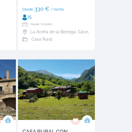
330 €
Desde
/ noche
15
Alquiler: Completo
La Aceña de la Borrega
,
Cáceres
Casa Rural
CASA RURAL CON