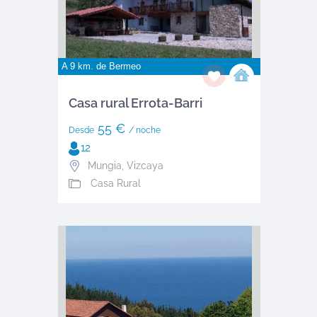
A 9 km. de
Bermeo
Casa rural Errota-Barri
55 €
Desde
/ noche
12
Mungia
,
Vizcaya
Casa Rural