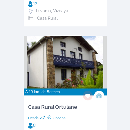
12
Lezama
,
Vizcaya
Casa Rural
A 19 km. de
Bermeo
Casa Rural Ortulane
42 €
Desde
/ noche
8