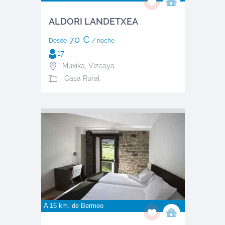
ALDORI LANDETXEA
70 €
Desde
/ noche
17
Muxika
,
Vizcaya
Casa Rural
A 16 km. de
Bermeo