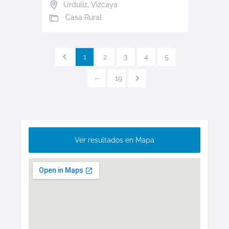
Urduliz
,
Vizcaya
Casa Rural
1
2
3
4
5
···
19
Ver resultados en Mapa