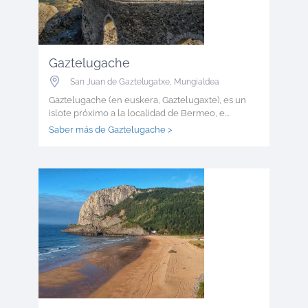
Gaztelugache
San Juan de Gaztelugatxe
,
Mungialdea
Gaztelugache (en euskera, Gaztelugaxte), es un
islote próximo a la localidad de Bermeo, e...
Saber más de Gaztelugache >