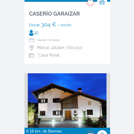
CASERÍO GARAIZAR
304 €
Desde
/ noche
12
Alquiler: Completo
Maruri-Jatabe
,
Vizcaya
Casa Rural
A 16 km. de
Bermeo