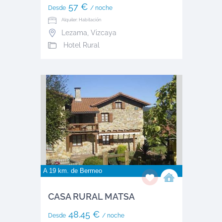
57 €
Desde
/ noche
Alquiler: Habitación
Lezama
,
Vizcaya
Hotel Rural
A 19 km. de
Bermeo
CASA RURAL MATSA
48.45 €
Desde
/ noche