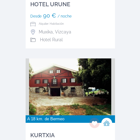
HOTEL URUNE
90 €
Desde
/ noche
Alquiler: Habitación
Muxika
,
Vizcaya
Hotel Rural
A 18 km. de
Bermeo
KURTXIA