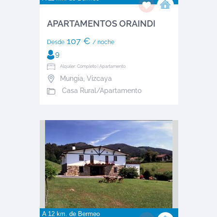
APARTAMENTOS ORAINDI
107 €
Desde
/ noche
9
Alquiler: Completo | Apartamento
Mungia
,
Vizcaya
Casa Rural/Apartamento
A 12 km. de
Bermeo