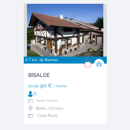
A 7 km. de
Bermeo
BISALDE
90 €
Desde
/ noche
11
Alquiler: Completo
Bakio
,
Vizcaya
Casa Rural