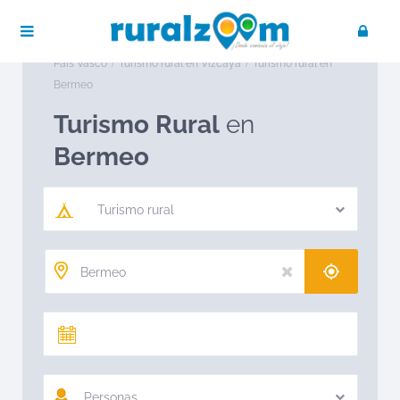
Publica tu negocio
Acceso / Registro
Ruralzoom
Turismo rural en España
Turismo rural en
País Vasco
Turismo rural en Vizcaya
Turismo rural en
Bermeo
Turismo Rural
en
Bermeo
Turismo rural
Personas