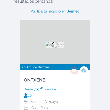
resultados cercanos:
Publica tu negocio en
Bermeo
A 5 km. de
Bermeo
ONTXENE
73 €
Desde
/ noche
10
Busturia
,
Vizcaya
Casa Rural