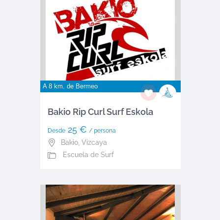
A 8 km. de
Bermeo
Bakio Rip Curl Surf Eskola
25 €
Desde
/ persona
Bakio
,
Vizcaya
Escuela de Surf