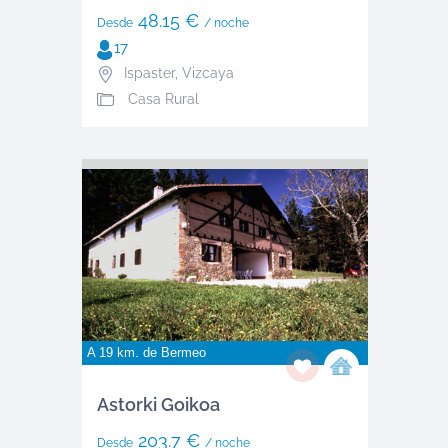
48.15 €
Desde
/ noche
17
Ispaster
,
Vizcaya
Casa Rural
A 19 km. de
Bermeo
Astorki Goikoa
203.7 €
Desde
/ noche