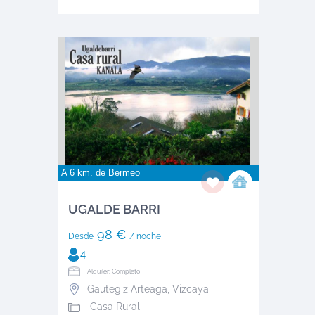
A 6 km. de
Bermeo
UGALDE BARRI
98 €
Desde
/ noche
4
Alquiler: Completo
Gautegiz Arteaga
,
Vizcaya
Casa Rural