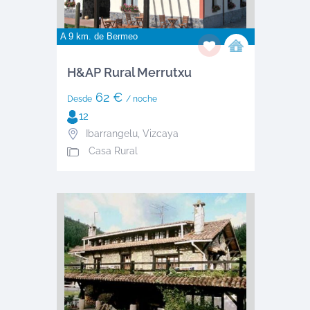
A 9 km. de
Bermeo
H&AP Rural Merrutxu
62 €
Desde
/ noche
12
Ibarrangelu
,
Vizcaya
Casa Rural