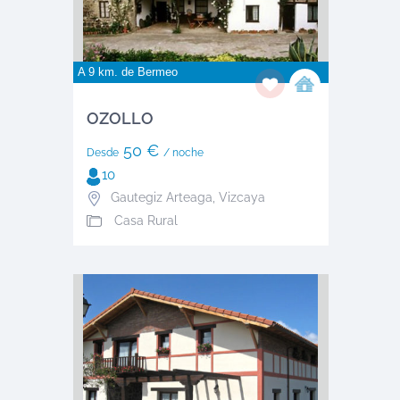
A 9 km. de
Bermeo
OZOLLO
50 €
Desde
/ noche
10
Gautegiz Arteaga
,
Vizcaya
Casa Rural