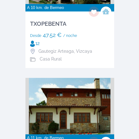
A 10 km. de
Bermeo
TXOPEBENTA
47.52 €
Desde
/ noche
12
Gautegiz Arteaga
,
Vizcaya
Casa Rural
A 11 km. de
Bermeo