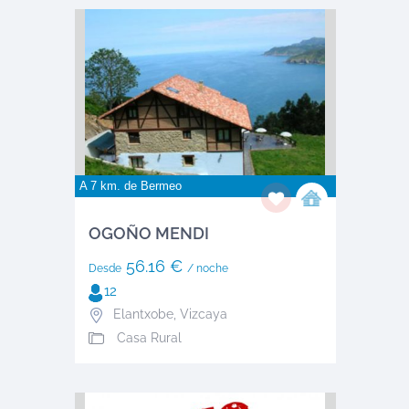
A 7 km. de
Bermeo
OGOÑO MENDI
56.16 €
Desde
/ noche
12
Elantxobe
,
Vizcaya
Casa Rural