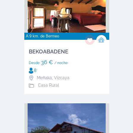
A 9 km. de
Bermeo
BEKOABADENE
36 €
Desde
/ noche
8
Meñaka
,
Vizcaya
Casa Rural