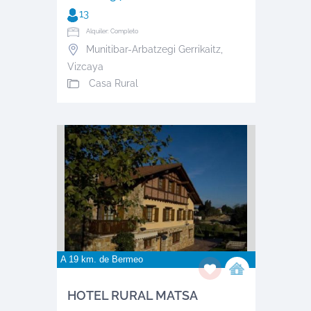
13
Alquiler: Completo
Munitibar-Arbatzegi Gerrikaitz
,
Vizcaya
Casa Rural
A 19 km. de
Bermeo
HOTEL RURAL MATSA