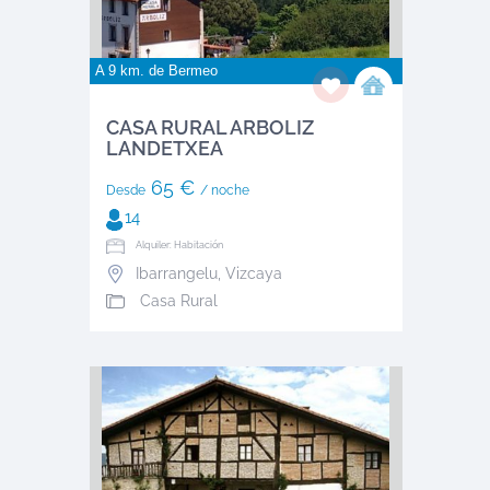
A 9 km. de
Bermeo
CASA RURAL ARBOLIZ
LANDETXEA
65 €
Desde
/ noche
14
Alquiler: Habitación
Ibarrangelu
,
Vizcaya
Casa Rural