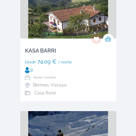
KASA BARRI
74.09 €
Desde
/ noche
9
Alquiler: Completo
Bermeo
,
Vizcaya
Casa Rural