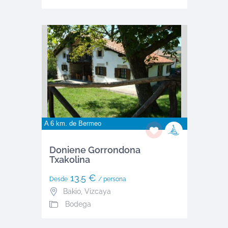
A 6 km. de
Bermeo
Doniene Gorrondona
Txakolina
13.5 €
Desde
/ persona
Bakio
,
Vizcaya
Bodega