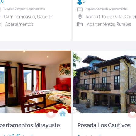
6
6
Alquiler: Completo | Apartamento
Alquiler: Completo | Apartamento
Caminomorisco
,
Cáceres
Robledillo de Gata
,
Cáce
Apartamentos
Apartamentos Rurales
partamentos Mirayuste
Posada Los Cautivos