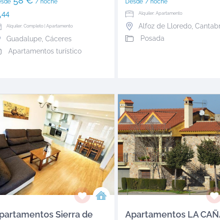
58 €
esde
/ noche
Desde
/ noche
44
Alquiler: Apartamento
Alfoz de Lloredo
,
Cantabr
Alquiler: Completo | Apartamento
Posada
Guadalupe
,
Cáceres
Apartamentos turístico
partamentos Sierra de
Apartamentos LA CA