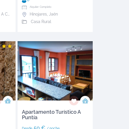
Alquiler: Completo
,
A Coruña
Hinojares
,
Jaén
Casa Rural
Apartamento Turístico A
Puntía
50 €
Desde
/ noche