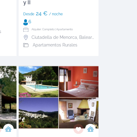
y II
24 €
Desde
/ noche
6
Alquiler: Completo | Apartamento
s
Ciutadella de Menorca
,
Baleares
Apartamentos Rurales