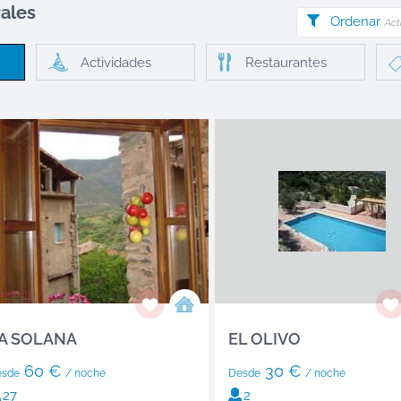
ales
Ordenar
Act
Actividades
Restaurantes
A SOLANA
EL OLIVO
60 €
30 €
esde
/ noche
Desde
/ noche
27
2