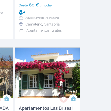
60 €
Desde
/ noche
4
ia
Alquiler: Completo | Apartamento
Camaleño
,
Cantabria
Apartamentos rurales
ÑADA
Apartamentos Las Brisas I