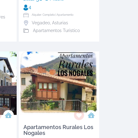
4
Alquiler: Completo | Apartamento
res
Vegadeo
,
Asturias
Apartamentos Turistico
Apartamentos Rurales Los
Nogales