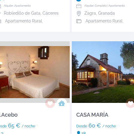
Alquiler: Apartamento
Alquiler: Completo | Apartamento
Robledillo de Gata
,
Cáceres
Zagra
,
Granada
Apartamento Rural
Apartamento Rural
l Acebo
CASA MARÍA
65 €
60 €
esde
/ noche
Desde
/ noche
3
18