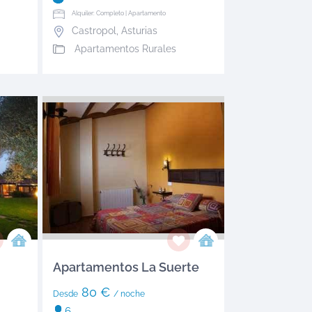
Alquiler: Completo | Apartamento
Castropol
,
Asturias
Apartamentos Rurales
Apartamentos La Suerte
80 €
Desde
/ noche
6