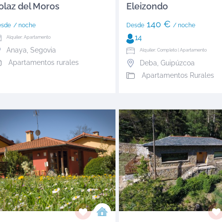
olaz del Moros
Eleizondo
140 €
esde
/ noche
Desde
/ noche
14
Alquiler: Apartamento
Anaya
,
Segovia
Alquiler: Completo | Apartamento
Apartamentos rurales
Deba
,
Guipúzcoa
Apartamentos Rurales