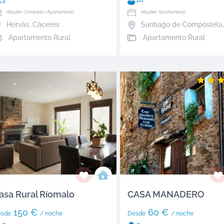
Alquiler: Completo | Apartamento
Alquiler: Apartamento
Hervás
,
Cáceres
Santiago de Compostela
Apartamento Rural
Apartamento Rural
asa Rural Ríomalo
CASA MANADERO
150 €
60 €
esde
/ noche
Desde
/ noche