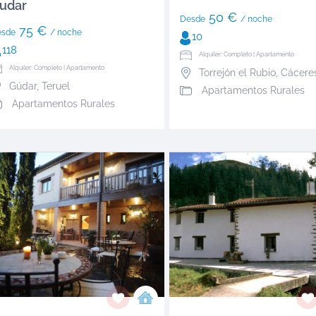
udar
50 €
Desde
/ noche
75 €
esde
/ noche
10
118
Alquiler: Completo | Apartamento
Alquiler: Completo | Apartamento
Torrejón el Rubio
,
Cácere
Gúdar
,
Teruel
Apartamentos Rurales
Apartamentos Rurales