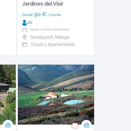
Jardines del Visir
90 €
Desde
/ noche
40
Alquiler: Completo | Apartamento
Genalguacil
,
Málaga
Casas y Apartamentos