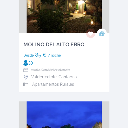
MOLINO DEL ALTO EBRO
85 €
Desde
/ noche
33
Alquiler: Completo | Apartamento
Valderredible
,
Cantabria
Apartamentos Rurales