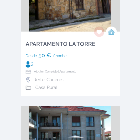
APARTAMENTO LA TORRE
50 €
Desde
/ noche
3
Alquiler: Completo | Apartamento
Jerte
,
Cáceres
Casa Rural