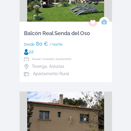
Balcón Real Senda del Oso
80 €
Desde
/ noche
22
Alquiler: Completo | Apartamento
Teverga
,
Asturias
Apartamento Rural