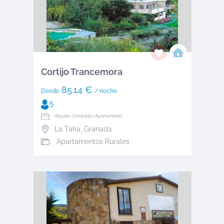
Cortijo Trancemora
85.14 €
Desde
/ noche
5
Alquiler: Completo | Apartamento
La Taha
,
Granada
Apartamentos Rurales