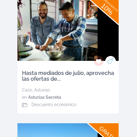
DESCUENTO
10%
Hasta mediados de julio, aprovecha
las ofertas de...
Cazo
,
Asturias
en
Asturias Secreta
Descuento económico
GRATIS