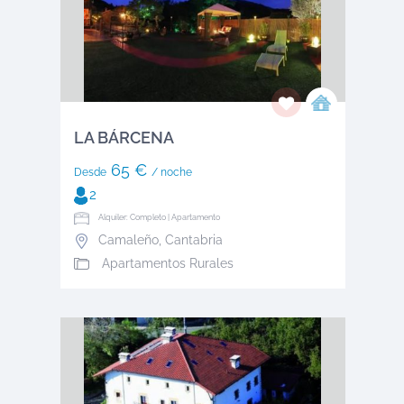
LA BÁRCENA
65 €
Desde
/ noche
2
Alquiler: Completo | Apartamento
Camaleño
,
Cantabria
Apartamentos Rurales