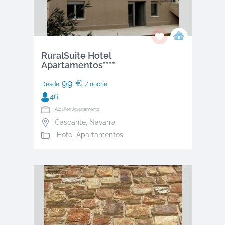
RuralSuite Hotel
Apartamentos****
99 €
Desde
/ noche
46
Alquiler: Apartamento
Cascante
,
Navarra
Hotel Apartamentos