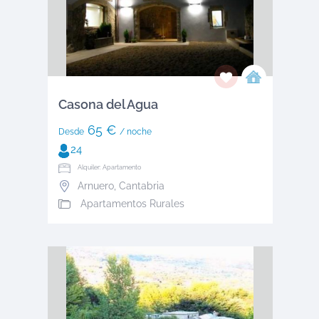
Casona del Agua
65 €
Desde
/ noche
24
Alquiler: Apartamento
Arnuero
,
Cantabria
Apartamentos Rurales