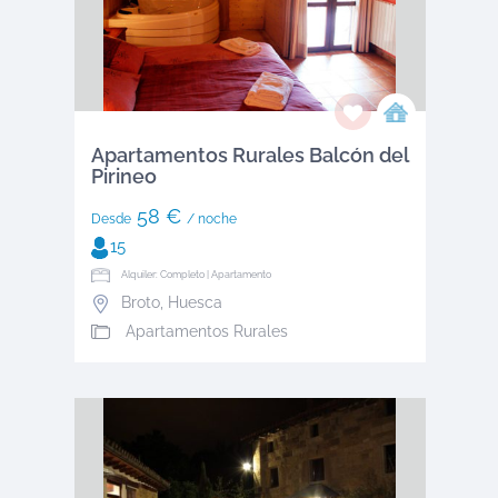
Apartamentos Rurales Balcón del
Pirineo
58 €
Desde
/ noche
15
Alquiler: Completo | Apartamento
Broto
,
Huesca
Apartamentos Rurales