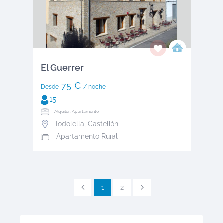
El Guerrer
75 €
Desde
/ noche
15
Alquiler: Apartamento
Todolella
,
Castellón
Apartamento Rural
1
2