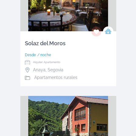
Solaz del Moros
Desde
/ noche
Alquiler: Apartamento
Anaya
,
Segovia
Apartamentos rurales