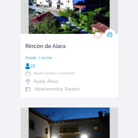
Rincón de Aiara
Desde
/ noche
22
Alquiler: Completo | Apartamento
Ayala
,
Álava
Apartamentos Rurales