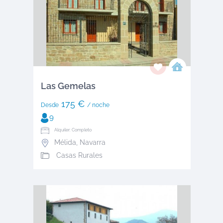
Las Gemelas
175 €
Desde
/ noche
9
Alquiler: Completo
Mélida
,
Navarra
Casas Rurales