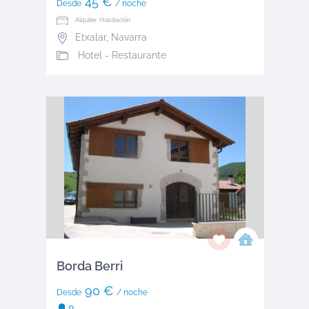
45 €
Desde
/ noche
Alquiler: Habitación
Etxalar
,
Navarra
Hotel - Restaurante
Borda Berri
90 €
Desde
/ noche