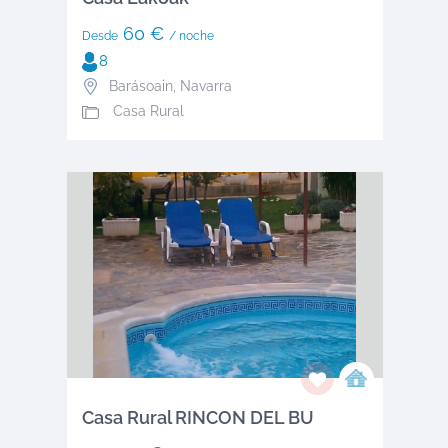
60 €
Desde
/ noche
8
Barásoain
,
Navarra
Casa Rural
Casa Rural RINCON DEL BU