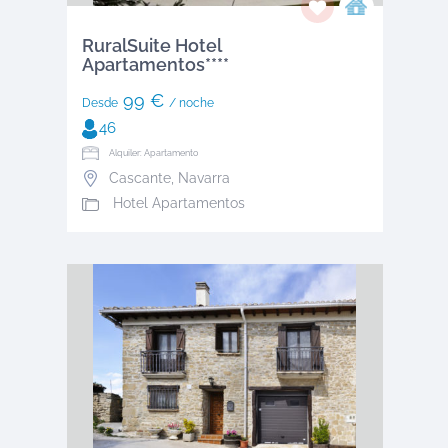
RuralSuite Hotel
Apartamentos****
99 €
Desde
/ noche
46
Alquiler: Apartamento
Cascante
,
Navarra
Hotel Apartamentos