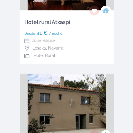
Hotel rural Atxaspi
41 €
Desde
/ noche
Alquiler: Habitación
Lesaka
,
Navarra
Hotel Rural