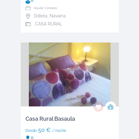
8
Alquiler: Completo
Odieta
,
Navarra
CASA RURAL
Casa Rural Basaula
50 €
Desde
/ noche
8