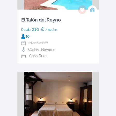
El Talón del Reyno
210 €
Desde
/ noche
10
Alquiler: Completo
Cortes
,
Navarra
Casa Rural