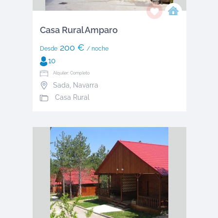
Casa Rural Amparo
200 €
Desde
/ noche
10
Alquiler: Completo
Sada
,
Navarra
Casa Rural