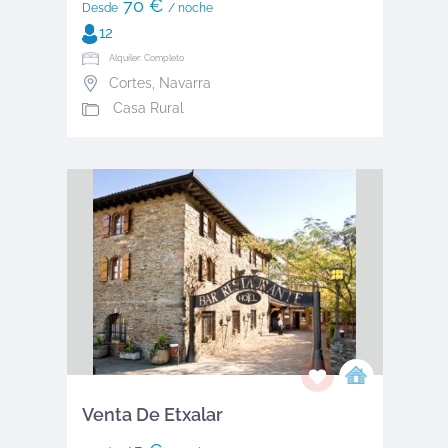
70 €
Desde
/ noche
12
Alquiler: Completo
Cortes
,
Navarra
Casa Rural
Venta De Etxalar