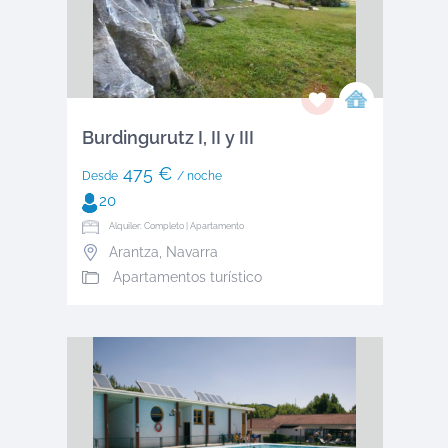
Burdingurutz I, II y III
475 €
Desde
/ noche
20
Alquiler: Completo | Apartamento
Arantza
,
Navarra
Apartamentos turístico