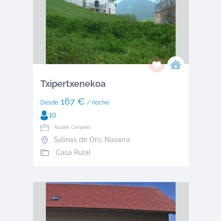
Txipertxenekoa
167 €
Desde
/ noche
10
Alquiler: Completo
Salinas de Oro
,
Navarra
Casa Rural