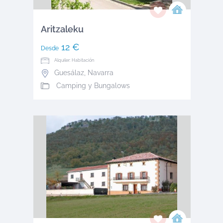
Aritzaleku
12 €
Desde
Alquiler: Habitación
Guesálaz
,
Navarra
Camping y Bungalows