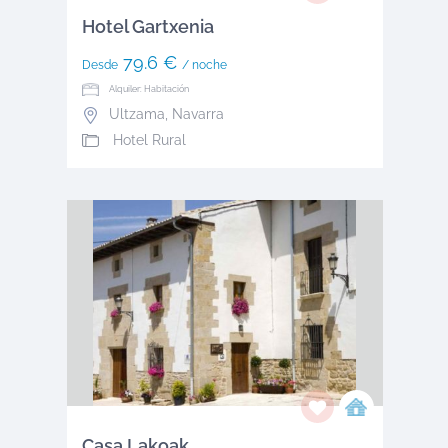
Hotel Gartxenia
79.6 €
Desde
/ noche
Alquiler: Habitación
Ultzama
,
Navarra
Hotel Rural
Casa Lakoak