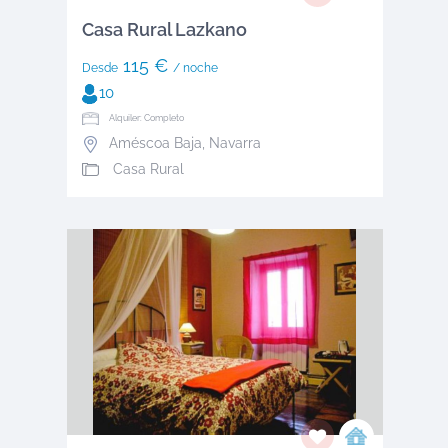
Casa Rural Lazkano
115 €
Desde
/ noche
10
Alquiler: Completo
Améscoa Baja
,
Navarra
Casa Rural