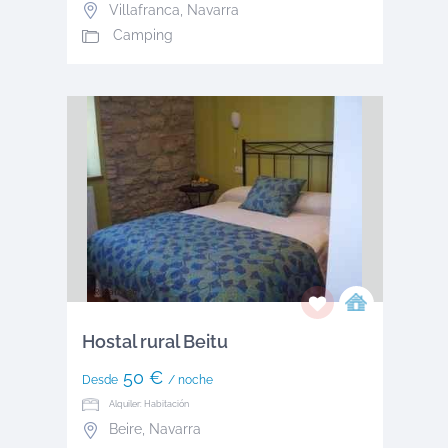
Villafranca
,
Navarra
Camping
Hostal rural Beitu
50 €
Desde
/ noche
Alquiler: Habitación
Beire
,
Navarra