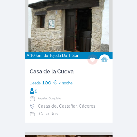
A 10 km. de
Tejeda De Tiétar
Casa de la Cueva
100 €
Desde
/ noche
5
Alquiler: Completo
Casas del Castañar
,
Cáceres
Casa Rural