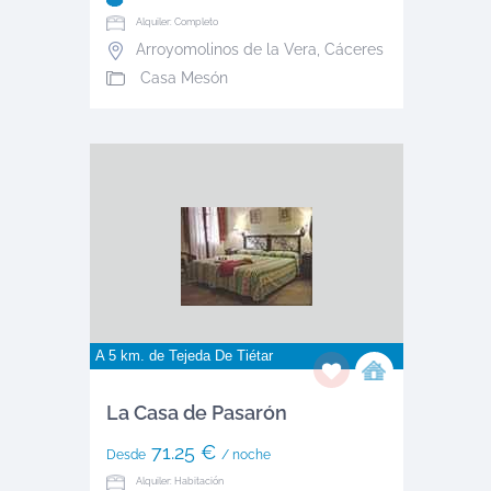
Alquiler: Completo
Arroyomolinos de la Vera
,
Cáceres
Casa Mesón
A 5 km. de
Tejeda De Tiétar
La Casa de Pasarón
71.25 €
Desde
/ noche
Alquiler: Habitación