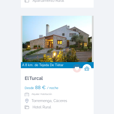
Apartamento Rural
A 8 km. de
Tejeda De Tiétar
El Turcal
88 €
Desde
/ noche
Alquiler: Habitación
Torremenga
,
Cáceres
Hotel Rural