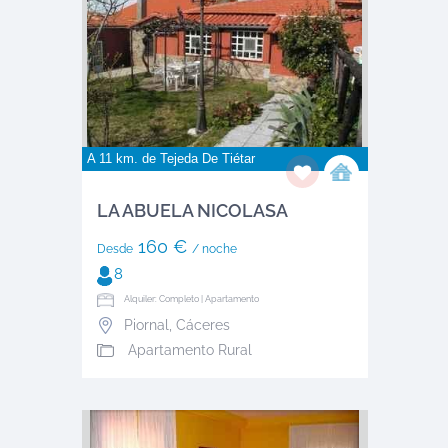
A 11 km. de
Tejeda De Tiétar
LA ABUELA NICOLASA
160 €
Desde
/ noche
8
Alquiler: Completo | Apartamento
Piornal
,
Cáceres
Apartamento Rural