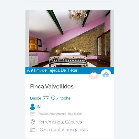
A 9 km. de
Tejeda De Tiétar
Finca Valvellidos
77 €
Desde
/ noche
40
Alquiler: Apartamento | Habitación
Torremenga
,
Cáceres
Casa rural y bungalows