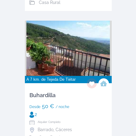
Casa Rural
A 7 km. de
Tejeda De Tiétar
Buhardilla
50 €
Desde
/ noche
2
Alquiler: Completo
Barrado
,
Cáceres