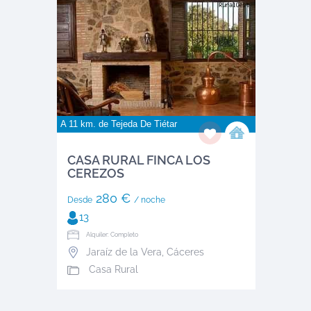
A 11 km. de
Tejeda De Tiétar
CASA RURAL FINCA LOS
CEREZOS
280 €
Desde
/ noche
13
Alquiler: Completo
Jaraíz de la Vera
,
Cáceres
Casa Rural