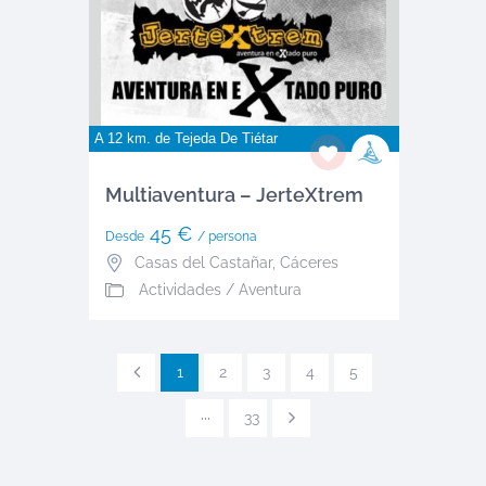
A 12 km. de
Tejeda De Tiétar
Multiaventura – JerteXtrem
45 €
Desde
/ persona
Casas del Castañar
,
Cáceres
Actividades / Aventura
1
2
3
4
5
···
33