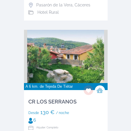
Pasarón de la Vera
,
Cáceres
Hotel Rural
A 6 km. de
Tejeda De Tiétar
CR LOS SERRANOS
130 €
Desde
/ noche
6
Alquiler: Completo