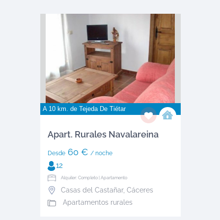
A 10 km. de
Tejeda De Tiétar
Apart. Rurales Navalareina
60 €
Desde
/ noche
12
Alquiler: Completo | Apartamento
Casas del Castañar
,
Cáceres
Apartamentos rurales