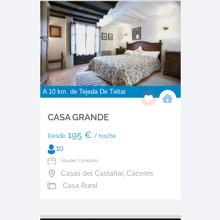
A 10 km. de
Tejeda De Tiétar
CASA GRANDE
195 €
Desde
/ noche
10
Alquiler: Completo
Casas del Castañar
,
Cáceres
Casa Rural