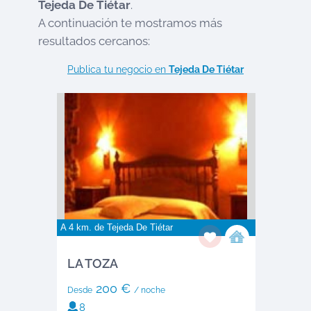
Tejeda De Tiétar
.
A continuación te mostramos más
resultados cercanos:
Publica tu negocio en
Tejeda De Tiétar
A 4 km. de
Tejeda De Tiétar
LA TOZA
200 €
Desde
/ noche
8