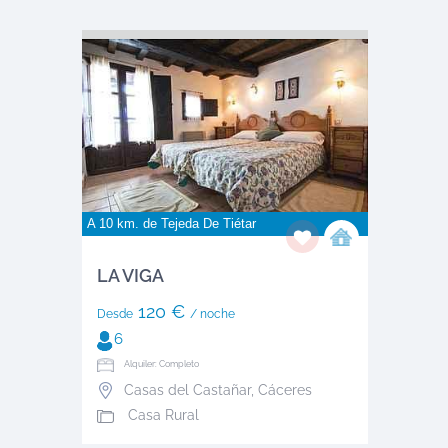
A 10 km. de
Tejeda De Tiétar
LA VIGA
120 €
Desde
/ noche
6
Alquiler: Completo
Casas del Castañar
,
Cáceres
Casa Rural