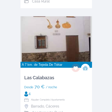
Casa Rural
A 7 km. de
Tejeda De Tiétar
Las Calabazas
70 €
Desde
/ noche
4
Alquiler: Completo | Apartamento
Barrado
,
Cáceres