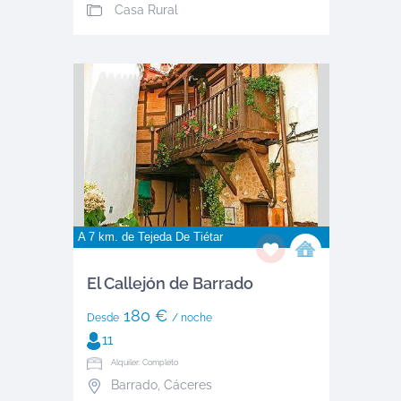
Casa Rural
A 7 km. de
Tejeda De Tiétar
El Callejón de Barrado
180 €
Desde
/ noche
11
Alquiler: Completo
Barrado
,
Cáceres