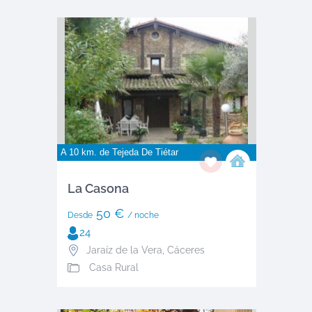
A 10 km. de
Tejeda De Tiétar
La Casona
50 €
Desde
/ noche
24
Jaraíz de la Vera
,
Cáceres
Casa Rural