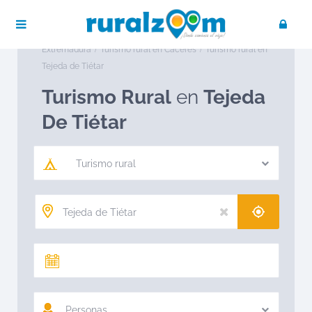
Publica tu negocio
Acceso / Registro
Ruralzoom
Turismo rural en España
Turismo rural en
Extremadura
Turismo rural en Cáceres
Turismo rural en
Tejeda de Tiétar
Turismo Rural
en
Tejeda
De Tiétar
Turismo rural
Personas