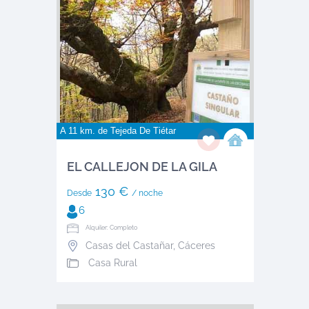
A 11 km. de
Tejeda De Tiétar
EL CALLEJON DE LA GILA
130 €
Desde
/ noche
6
Alquiler: Completo
Casas del Castañar
,
Cáceres
Casa Rural