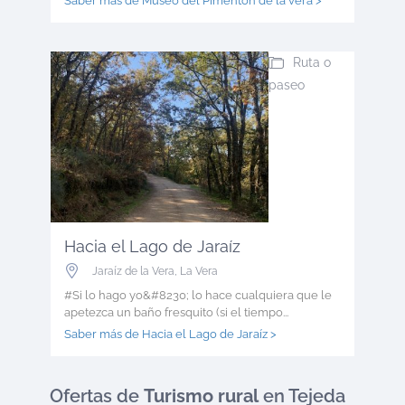
Saber más de Museo del Pimentón de la vera >
Ruta o
paseo
Hacia el Lago de Jaraíz
Jaraíz de la Vera
,
La Vera
#Si lo hago yo&#8230; lo hace cualquiera que le
apetezca un baño fresquito (si el tiempo...
Saber más de Hacia el Lago de Jaraíz >
Ofertas
de
Turismo rural
en Tejeda