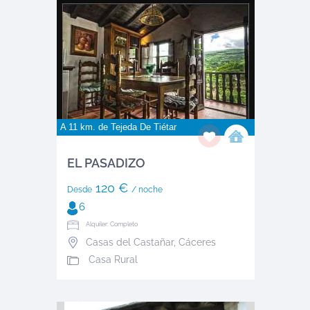
A 11 km. de
Tejeda De Tiétar
EL PASADIZO
120 €
Desde
/ noche
6
Alquiler: Completo
Casas del Castañar
,
Cáceres
Casa Rural