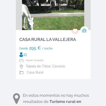
CASA RURAL LA VALLEJERA
295 €
Desde
/ noche
13
Alquiler: Completo
Tejeda de Tiétar
,
Cáceres
Casa Rural
En estos momentos no hay muchos
resultados de
Turismo rural en