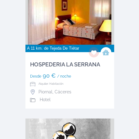
A 11 km. de
Tejeda De Tiétar
HOSPEDERIA LA SERRANA
90 €
Desde
/ noche
Alquiler: Habitación
Piornal
,
Cáceres
Hotel