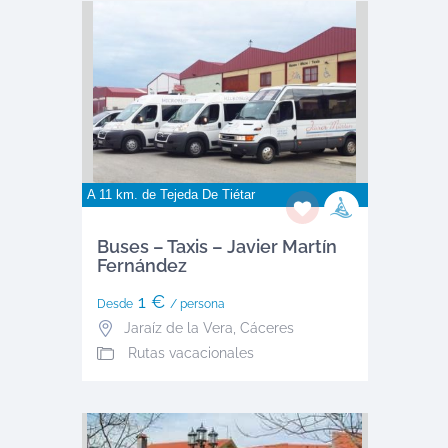
A 11 km. de
Tejeda De Tiétar
Buses – Taxis – Javier Martín
Fernández
1 €
Desde
/ persona
Jaraíz de la Vera
,
Cáceres
Rutas vacacionales