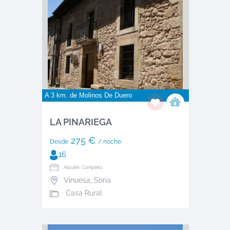
A 3 km. de
Molinos De Duero
LA PINARIEGA
275 €
Desde
/ noche
16
Alquiler: Completo
Vinuesa
,
Soria
Casa Rural