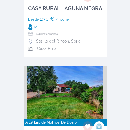
CASA RURAL LAGUNA NEGRA
230 €
Desde
/ noche
12
Alquiler: Completo
Sotillo del Rincón
,
Soria
Casa Rural
A 19 km. de
Molinos De Duero