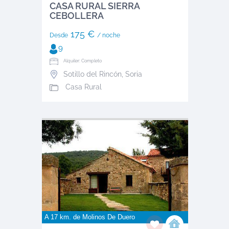
CASA RURAL SIERRA
CEBOLLERA
175 €
Desde
/ noche
9
Alquiler: Completo
Sotillo del Rincón
,
Soria
Casa Rural
A 17 km. de
Molinos De Duero