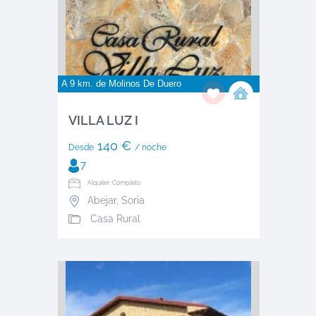
A 9 km. de
Molinos De Duero
VILLA LUZ I
140 €
Desde
/ noche
7
Alquiler: Completo
Abejar
,
Soria
Casa Rural