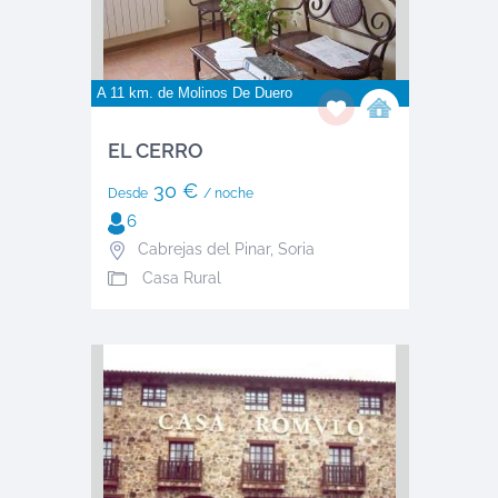
A 11 km. de
Molinos De Duero
EL CERRO
30 €
Desde
/ noche
6
Cabrejas del Pinar
,
Soria
Casa Rural