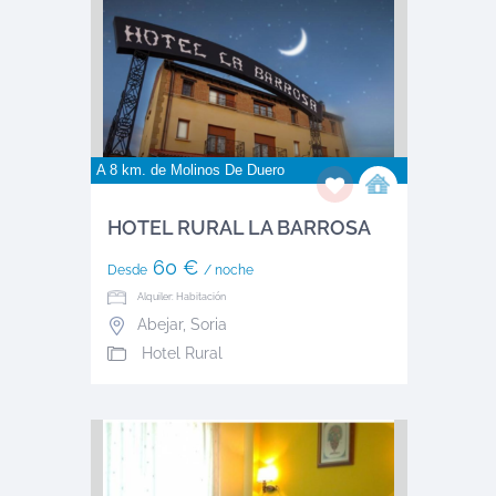
A 8 km. de
Molinos De Duero
HOTEL RURAL LA BARROSA
60 €
Desde
/ noche
Alquiler: Habitación
Abejar
,
Soria
Hotel Rural