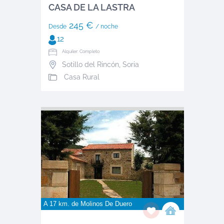
CASA DE LA LASTRA
245 €
Desde
/ noche
12
Alquiler: Completo
Sotillo del Rincón
,
Soria
Casa Rural
A 17 km. de
Molinos De Duero