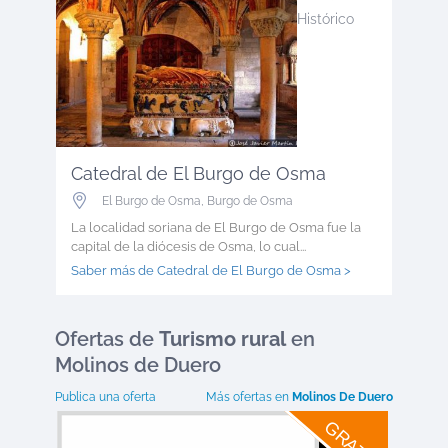
Histórico
Catedral de El Burgo de Osma
El Burgo de Osma
,
Burgo de Osma
La localidad soriana de El Burgo de Osma fue la
capital de la diócesis de Osma, lo cual...
Saber más de Catedral de El Burgo de Osma >
Ofertas
de
Turismo rural
en
Molinos de Duero
Publica una oferta
Más ofertas en
Molinos De Duero
GRATIS