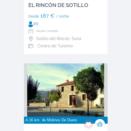
EL RINCÓN DE SOTILLO
187 €
Desde
/ noche
20
Alquiler: Completo
Sotillo del Rincón
,
Soria
Centro de Turismo
A 16 km. de
Molinos De Duero