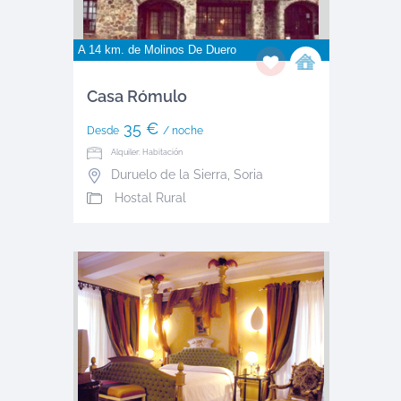
A 14 km. de
Molinos De Duero
Casa Rómulo
35 €
Desde
/ noche
Alquiler: Habitación
Duruelo de la Sierra
,
Soria
Hostal Rural