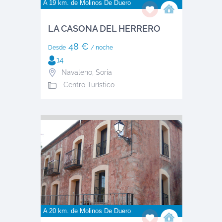
A 19 km. de
Molinos De Duero
LA CASONA DEL HERRERO
48 €
Desde
/ noche
14
Navaleno
,
Soria
Centro Turístico
A 20 km. de
Molinos De Duero