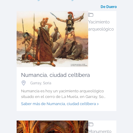
De Duero
Yacimiento
arqueológico
Numancia, ciudad celtíbera
Garray
,
Soria
Numancia es hoy un yacimiento arqueológico
situado en el cerro de La Muela, en Garray, So...
Saber más de Numancia, ciudad celtíbera >
Monumento