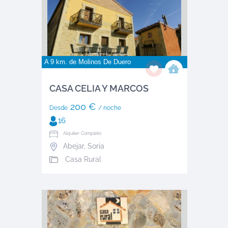
A 9 km. de
Molinos De Duero
CASA CELIA Y MARCOS
200 €
Desde
/ noche
16
Alquiler: Completo
Abejar
,
Soria
Casa Rural