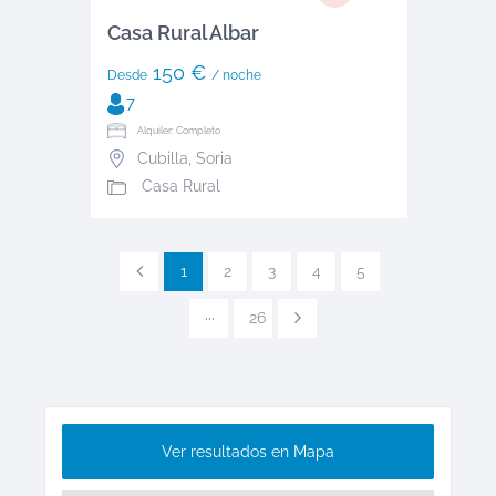
Casa Rural Albar
150 €
Desde
/ noche
7
Alquiler: Completo
Cubilla
,
Soria
Casa Rural
1
2
3
4
5
···
26
Ver resultados en Mapa