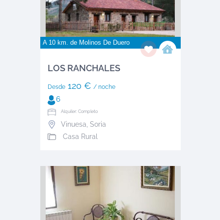
A 10 km. de
Molinos De Duero
LOS RANCHALES
120 €
Desde
/ noche
6
Alquiler: Completo
Vinuesa
,
Soria
Casa Rural