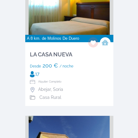
A 8 km. de
Molinos De Duero
LA CASA NUEVA
200 €
Desde
/ noche
17
Alquiler: Completo
Abejar
,
Soria
Casa Rural