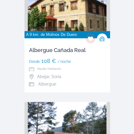
A 9 km. de
Molinos De Duero
Albergue Cañada Real
108 €
Desde
/ noche
Alquiler: Habitación
Abejar
,
Soria
Albergue