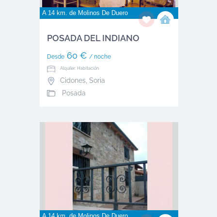
A 14 km. de
Molinos De Duero
POSADA DEL INDIANO
60 €
Desde
/ noche
Alquiler: Habitación
Cidones
,
Soria
Posada
A 14 km. de
Molinos De Duero