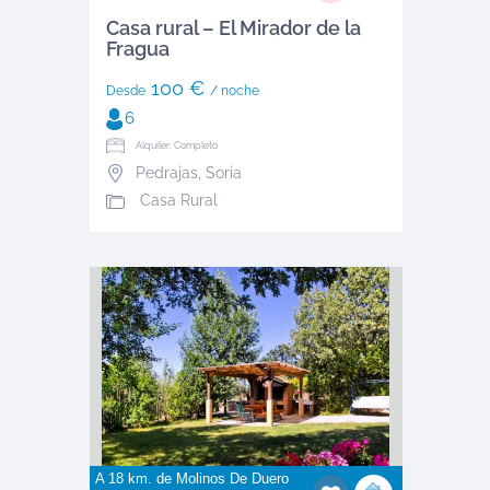
Casa rural – El Mirador de la
Fragua
100 €
Desde
/ noche
6
Alquiler: Completo
Pedrajas
,
Soria
Casa Rural
A 18 km. de
Molinos De Duero