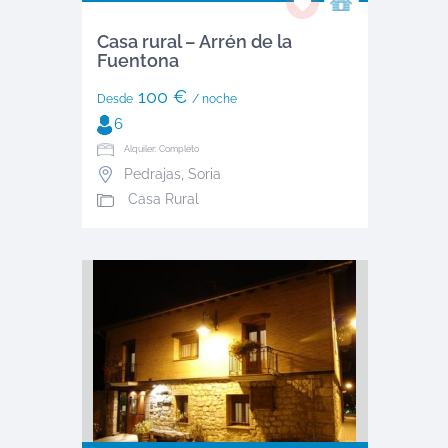
Casa rural – Arrén de la
Fuentona
100 €
Desde
/ noche
6
Alquiler: Completo
Pedrajas
,
Soria
Casa Rural