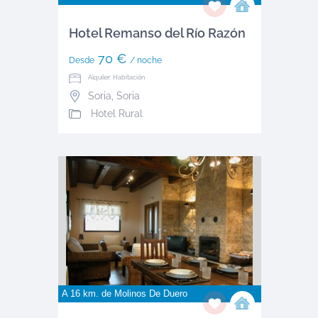
Hotel Remanso del Río Razón
70 €
Desde
/ noche
Alquiler: Habitación
Soria
,
Soria
Hotel Rural
A 16 km. de
Molinos De Duero