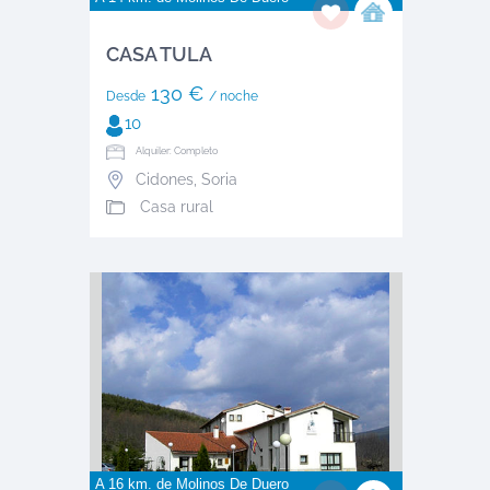
CASA TULA
130 €
Desde
/ noche
10
Alquiler: Completo
Cidones
,
Soria
Casa rural
A 16 km. de
Molinos De Duero