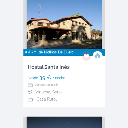
A 4 km. de
Molinos De Duero
Hostal Santa Inés
39 €
Desde
/ noche
Alquiler: Habitación
Vinuesa
,
Soria
Casa Rural