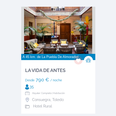
A 45 km. de
La Puebla De Almoradiel
LA VIDA DE ANTES
790 €
Desde
/ noche
35
Alquiler: Completo | Habitación
Consuegra
,
Toledo
Hotel Rural