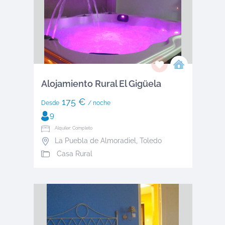
Alojamiento Rural El Gigüela
175 €
Desde
/ noche
9
Alquiler: Completo
La Puebla de Almoradiel
,
Toledo
Casa Rural