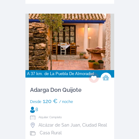
A 37 km. de
La Puebla De Almoradiel
Adarga Don Quijote
120 €
Desde
/ noche
8
Alquiler: Completo
Alcázar de San Juan
,
Ciudad Real
Casa Rural