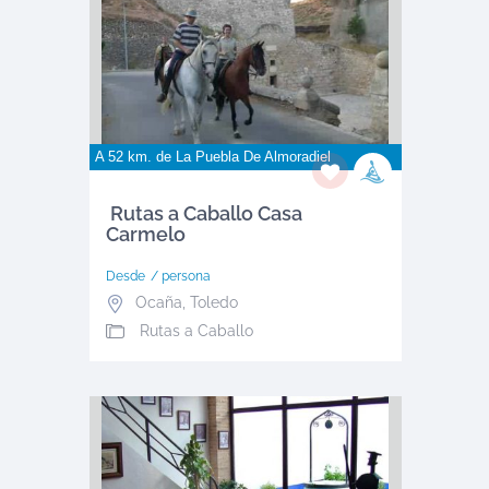
A 52 km. de
La Puebla De Almoradiel
Rutas a Caballo Casa
Carmelo
Desde
/ persona
Ocaña
,
Toledo
Rutas a Caballo