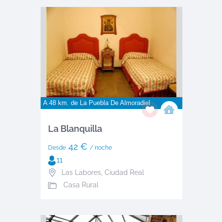
A 48 km. de
La Puebla De Almoradiel
La Blanquilla
42 €
Desde
/ noche
11
Las Labores
,
Ciudad Real
Casa Rural