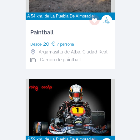
A 54 km. de
La Puebla De Almoradiel
Paintball
20 €
Desde
/ persona
Argamasilla de Alba
,
Ciudad Real
Campo de paintball
A 59 km. de
La Puebla De Almoradiel