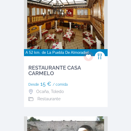
A 52 km. de
La Puebla De Almoradiel
RESTAURANTE CASA
CARMELO
15 €
Desde
/ comida
Ocaña
,
Toledo
Restaurante