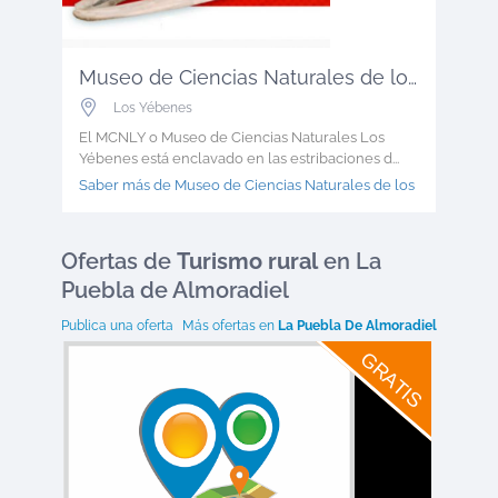
Museo de Ciencias Naturales de los Y...
Los Yébenes
El MCNLY o Museo de Ciencias Naturales Los
Yébenes está enclavado en las estribaciones d...
Saber más de Museo de Ciencias Naturales de los Y >
Ofertas
de
Turismo rural
en La
Puebla de Almoradiel
Publica una oferta
Más ofertas en
La Puebla De Almoradiel
GRATIS