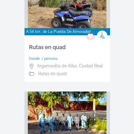
A 54 km. de
La Puebla De Almoradiel
Rutas en quad
Desde
/ persona
Argamasilla de Alba
,
Ciudad Real
Rutas en quad