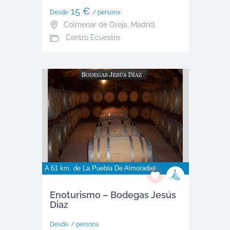
15 €
Desde
/ persona
Colmenar de Oreja
,
Madrid
Centro Ecuestre
A 61 km. de
La Puebla De Almoradiel
Enoturismo – Bodegas Jesús
Diaz
Desde
/ persona