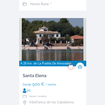
Hostal Rural **
A 28 km. de
La Puebla De Almoradiel
Santa Elena
500 €
Desde
/ noche
20
Alquiler: Completo
Villafranca de los Caballeros
,