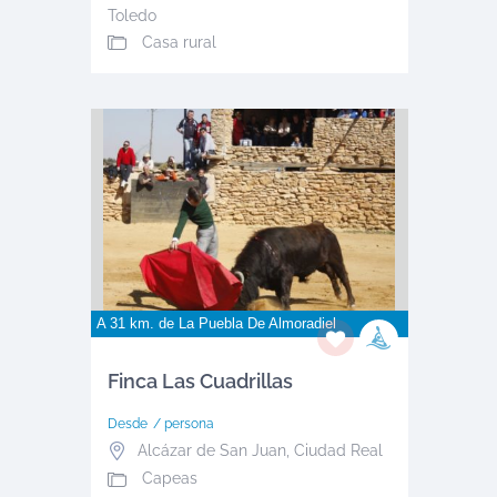
Toledo
Casa rural
A 31 km. de
La Puebla De Almoradiel
Finca Las Cuadrillas
Desde
/ persona
Alcázar de San Juan
,
Ciudad Real
Capeas