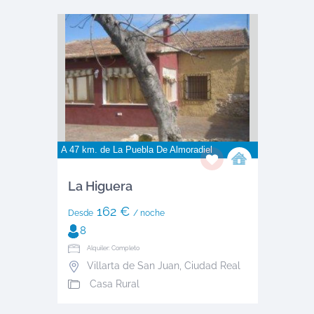
A 47 km. de
La Puebla De Almoradiel
La Higuera
162 €
Desde
/ noche
8
Alquiler: Completo
Villarta de San Juan
,
Ciudad Real
Casa Rural