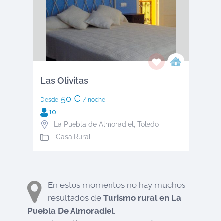
Las Olivitas
50 €
Desde
/ noche
10
La Puebla de Almoradiel
,
Toledo
Casa Rural
En estos momentos no hay muchos
resultados de
Turismo rural en
La
Puebla De Almoradiel
.