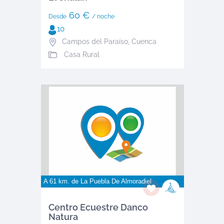
60 €
Desde
/ noche
10
Campos del Paraíso
,
Cuenca
Casa Rural
A 61 km. de
La Puebla De Almoradiel
Centro Ecuestre Danco
Natura