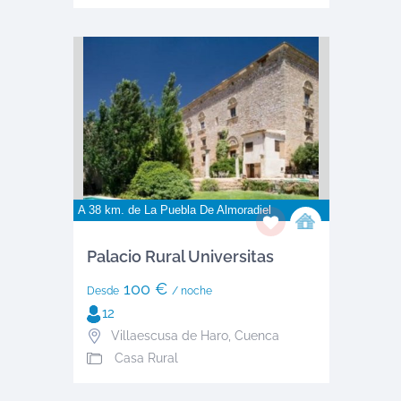
A 38 km. de
La Puebla De Almoradiel
Palacio Rural Universitas
100 €
Desde
/ noche
12
Villaescusa de Haro
,
Cuenca
Casa Rural