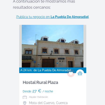
A continuación te mostramos más
resultados cercanos:
Publica tu negocio en
La Puebla De Almoradiel
A 24 km. de
La Puebla De Almoradiel
Hostal Rural Plaza
27 €
Desde
/ noche
Alquiler: Habitación
Mota del Cuervo
,
Cuenca