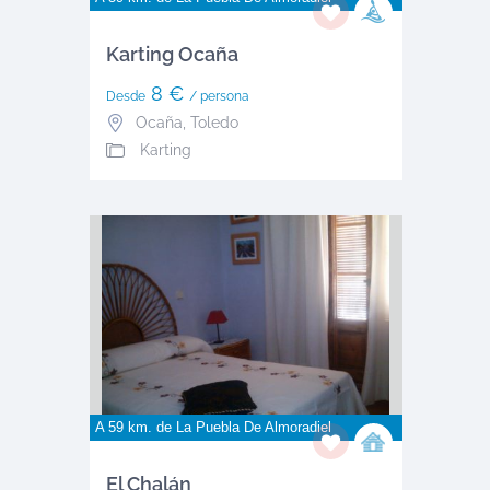
Karting Ocaña
8 €
Desde
/ persona
Ocaña
,
Toledo
Karting
A 59 km. de
La Puebla De Almoradiel
El Chalán