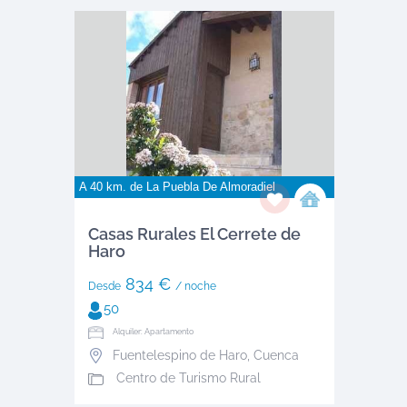
A 40 km. de
La Puebla De Almoradiel
Casas Rurales El Cerrete de
Haro
834 €
Desde
/ noche
50
Alquiler: Apartamento
Fuentelespino de Haro
,
Cuenca
Centro de Turismo Rural