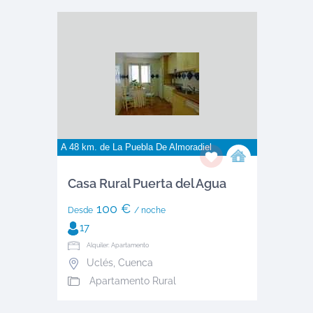
A 48 km. de
La Puebla De Almoradiel
Casa Rural Puerta del Agua
100 €
Desde
/ noche
17
Alquiler: Apartamento
Uclés
,
Cuenca
Apartamento Rural