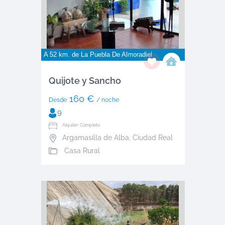
A 52 km. de
La Puebla De Almoradiel
Quijote y Sancho
160 €
Desde
/ noche
9
Alquiler: Completo
Argamasilla de Alba
,
Ciudad Real
Casa Rural