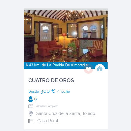
A 43 km. de
La Puebla De Almoradiel
CUATRO DE OROS
300 €
Desde
/ noche
17
Alquiler: Completo
Santa Cruz de la Zarza
,
Toledo
Casa Rural