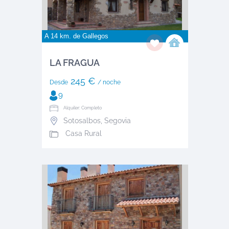
A 14 km. de
Gallegos
LA FRAGUA
245 €
Desde
/ noche
9
Alquiler: Completo
Sotosalbos
,
Segovia
Casa Rural