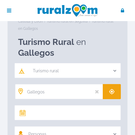
Publica tu negocio
Acceso / Registro
Ruralzoom
Turismo rural en España
Turismo rural en
Castilla y León
Turismo rural en Segovia
Turismo rural
en Gallegos
Turismo Rural
en
Gallegos
Turismo rural
Personas