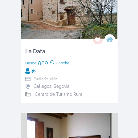
La Data
900 €
Desde
/ noche
36
Alquiler: Completo
Gallegos
,
Segovia
Centro de Turismo Rura