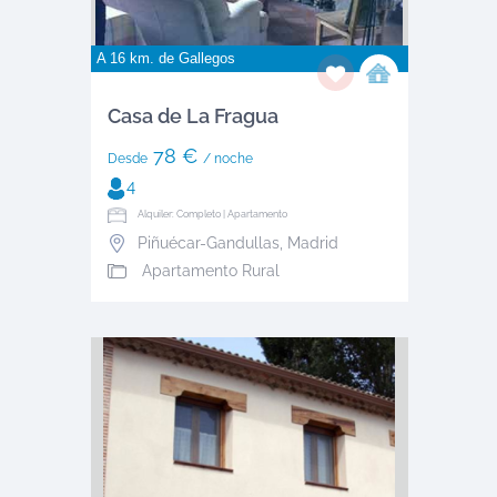
A 16 km. de
Gallegos
Casa de La Fragua
78 €
Desde
/ noche
4
Alquiler: Completo | Apartamento
Piñuécar-Gandullas
,
Madrid
Apartamento Rural