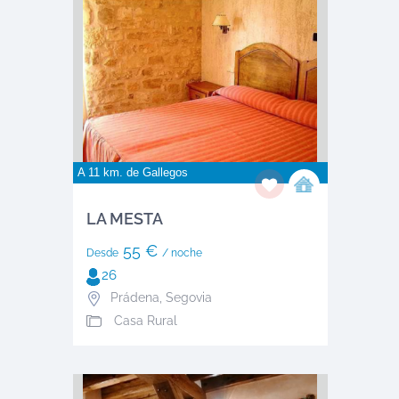
A 11 km. de
Gallegos
LA MESTA
55 €
Desde
/ noche
26
Prádena
,
Segovia
Casa Rural