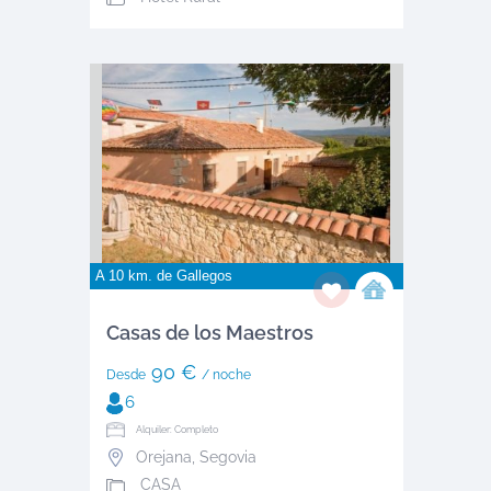
A 10 km. de
Gallegos
Casas de los Maestros
90 €
Desde
/ noche
6
Alquiler: Completo
Orejana
,
Segovia
CASA