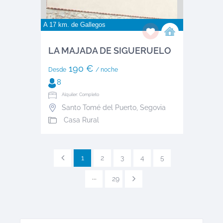
A 17 km. de
Gallegos
LA MAJADA DE SIGUERUELO
190 €
Desde
/ noche
8
Alquiler: Completo
Santo Tomé del Puerto
,
Segovia
Casa Rural
1
2
3
4
5
···
29