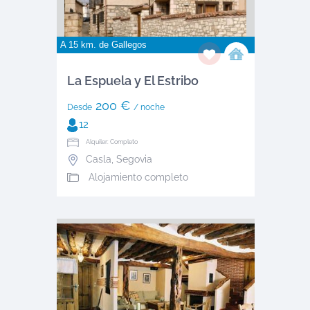
A 15 km. de
Gallegos
La Espuela y El Estribo
200 €
Desde
/ noche
12
Alquiler: Completo
Casla
,
Segovia
Alojamiento completo