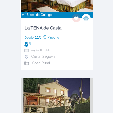
A 16 km. de
Gallegos
La TENA de Casla
110 €
Desde
/ noche
6
Alquiler: Completo
Casla
,
Segovia
Casa Rural