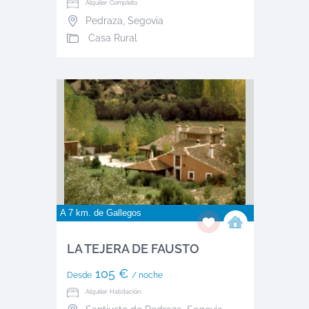
Alquiler: Completo
Pedraza
,
Segovia
Casa Rural
A 7 km. de
Gallegos
LA TEJERA DE FAUSTO
105 €
Desde
/ noche
Alquiler: Habitación