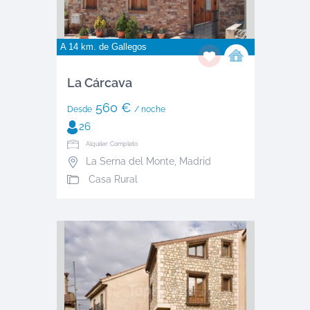
A 14 km. de
Gallegos
La Cárcava
560 €
Desde
/ noche
26
Alquiler: Completo
La Serna del Monte
,
Madrid
Casa Rural