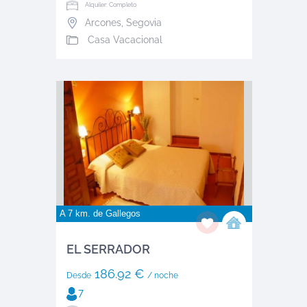
Alquiler: Completo
Arcones
,
Segovia
Casa Vacacional
A 7 km. de
Gallegos
EL SERRADOR
186.92 €
Desde
/ noche
7