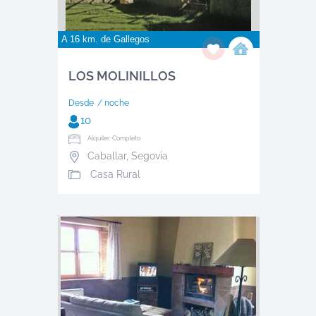
A 16 km. de
Gallegos
LOS MOLINILLOS
Desde
/ noche
10
Alquiler: Completo
Caballar
,
Segovia
Casa Rural