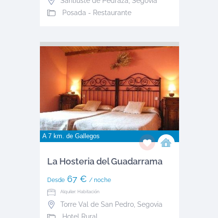
Santiuste de Pedraza
,
Segovia
Posada - Restaurante
A 7 km. de
Gallegos
La Hosteria del Guadarrama
67 €
Desde
/ noche
Alquiler: Habitación
Torre Val de San Pedro
,
Segovia
Hotel Rural