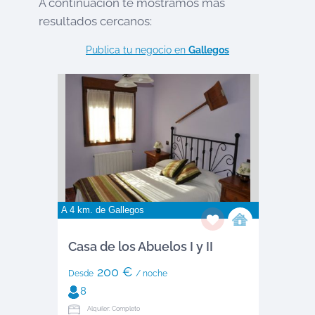
A continuación te mostramos más
resultados cercanos:
Publica tu negocio en
Gallegos
A 4 km. de
Gallegos
Casa de los Abuelos I y II
200 €
Desde
/ noche
8
Alquiler: Completo