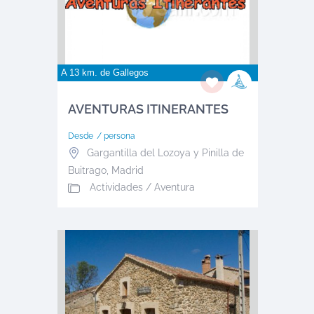
A 13 km. de
Gallegos
AVENTURAS ITINERANTES
Desde
/ persona
Gargantilla del Lozoya y Pinilla de
Buitrago
,
Madrid
Actividades / Aventura