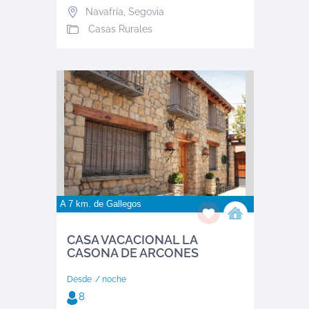
Navafría
,
Segovia
Casas Rurales
A 7 km. de
Gallegos
CASA VACACIONAL LA
CASONA DE ARCONES
Desde
/ noche
8