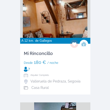
A 12 km. de
Gallegos
Mi Rinconcillo
180 €
Desde
/ noche
7
Alquiler: Completo
Valleruela de Pedraza
,
Segovia
Casa Rural