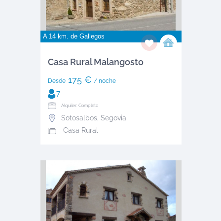
A 14 km. de
Gallegos
Casa Rural Malangosto
175 €
Desde
/ noche
7
Alquiler: Completo
Sotosalbos
,
Segovia
Casa Rural