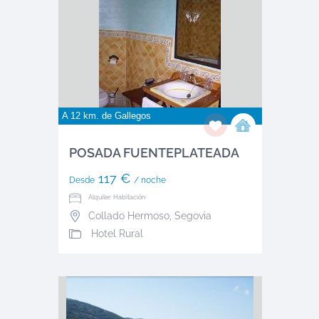
A 12 km. de
Gallegos
POSADA FUENTEPLATEADA
117 €
Desde
/ noche
Alquiler: Habitación
Collado Hermoso
,
Segovia
Hotel Rural