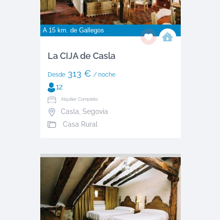
A 15 km. de
Gallegos
La CIJA de Casla
313 €
Desde
/ noche
12
Alquiler: Completo
Casla
,
Segovia
Casa Rural