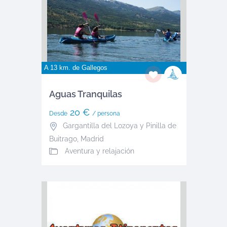
A 13 km. de
Gallegos
Aguas Tranquilas
20 €
Desde
/ persona
Gargantilla del Lozoya y Pinilla de
Buitrago
,
Madrid
Aventura y relajación