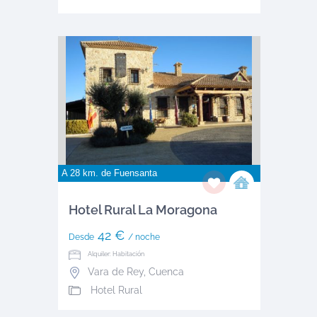
A 28 km. de
Fuensanta
Hotel Rural La Moragona
42 €
Desde
/ noche
Alquiler: Habitación
Vara de Rey
,
Cuenca
Hotel Rural