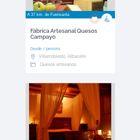
A 37 km. de
Fuensanta
Fábrica Artesanal Quesos
Campayo
Desde
/ persona
Villarrobledo
,
Albacete
Quesos artesanos