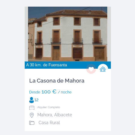
A 30 km. de
Fuensanta
La Casona de Mahora
100 €
Desde
/ noche
12
Alquiler: Completo
Mahora
,
Albacete
Casa Rural