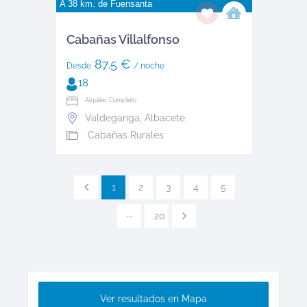
A 38 km. de
Fuensanta
Cabañas Villalfonso
87.5 €
Desde
/ noche
18
Alquiler: Completo
Valdeganga
,
Albacete
Cabañas Rurales
1
2
3
4
5
···
20
Ver resultados en Mapa