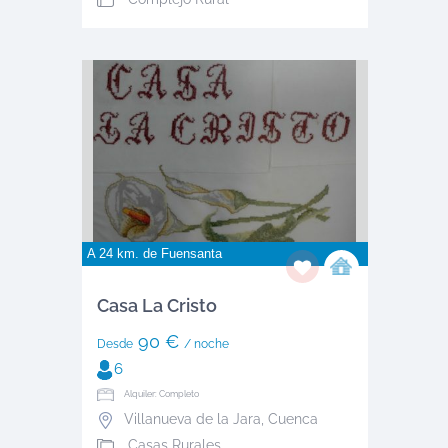
A 24 km. de
Fuensanta
Casa La Cristo
90 €
Desde
/ noche
6
Alquiler: Completo
Villanueva de la Jara
,
Cuenca
Casas Rurales