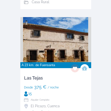
Casa Rural
A 23 km. de
Fuensanta
Las Tejas
375 €
Desde
/ noche
15
Alquiler: Completo
El Picazo
,
Cuenca