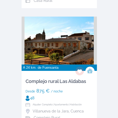
Casa Rural
A 24 km. de
Fuensanta
Complejo rural Las Aldabas
875 €
Desde
/ noche
48
Alquiler: Completo | Apartamento | Habitación
Villanueva de la Jara
,
Cuenca
Complejo Rural