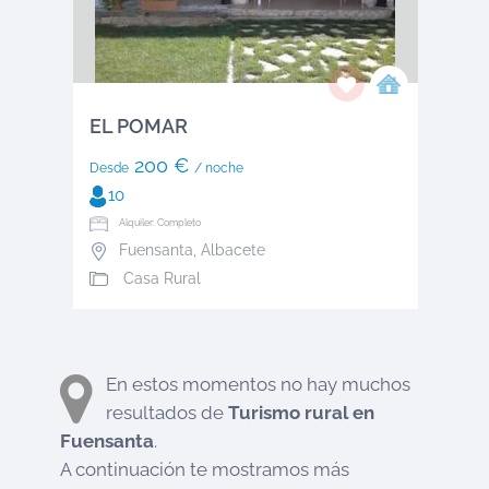
EL POMAR
200 €
Desde
/ noche
10
Alquiler: Completo
Fuensanta
,
Albacete
Casa Rural
En estos momentos no hay muchos
resultados de
Turismo rural en
Fuensanta
.
A continuación te mostramos más