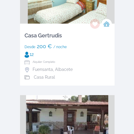
Casa Gertrudis
200 €
Desde
/ noche
12
Alquiler: Completo
Fuensanta
,
Albacete
Casa Rural