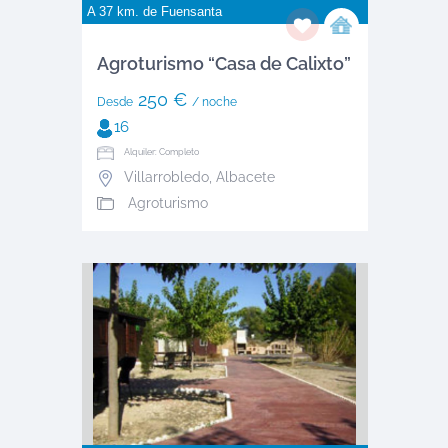
A 37 km. de
Fuensanta
Agroturismo “Casa de Calixto”
250 €
Desde
/ noche
16
Alquiler: Completo
Villarrobledo
,
Albacete
Agroturismo