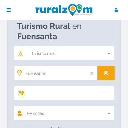
Publica tu negocio
Acceso / Registro
Ruralzoom
Turismo rural en España
Turismo Rural
en
Fuensanta
Turismo rural
Personas