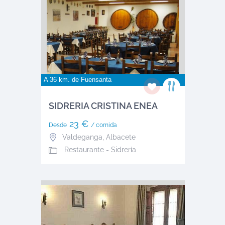
A 36 km. de
Fuensanta
SIDRERIA CRISTINA ENEA
23 €
Desde
/ comida
Valdeganga
,
Albacete
Restaurante - Sidrería