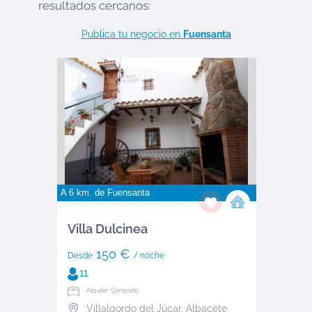
resultados cercanos:
Publica tu negocio en
Fuensanta
A 6 km. de
Fuensanta
Villa Dulcinea
150 €
Desde
/ noche
11
Alquiler: Completo
Villalgordo del Júcar
,
Albacete