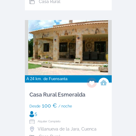
Casa Rural
A 24 km. de
Fuensanta
Casa Rural Esmeralda
100 €
Desde
/ noche
5
Alquiler: Completo
Villanueva de la Jara
,
Cuenca