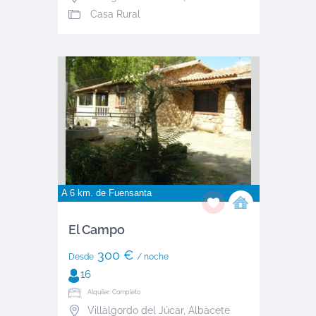
Casa Rural
A 6 km. de
Fuensanta
El Campo
300 €
Desde
/ noche
16
Alquiler: Completo
Villalgordo del Júcar
,
Albacete