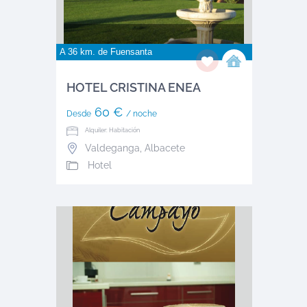
A 36 km. de
Fuensanta
HOTEL CRISTINA ENEA
60 €
Desde
/ noche
Alquiler: Habitación
Valdeganga
,
Albacete
Hotel