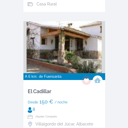
Casa Rural
A 6 km. de
Fuensanta
El Cadillar
150 €
Desde
/ noche
8
Alquiler: Completo
Villalgordo del Júcar
,
Albacete