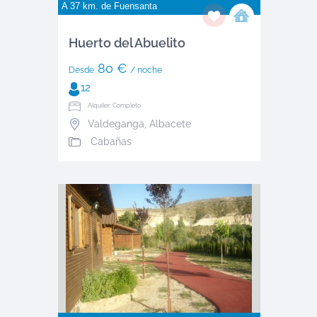
A 37 km. de
Fuensanta
Huerto del Abuelito
80 €
Desde
/ noche
12
Alquiler: Completo
Valdeganga
,
Albacete
Cabañas