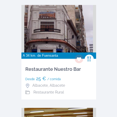
A 34 km. de
Fuensanta
Restaurante Nuestro Bar
25 €
Desde
/ comida
Albacete
,
Albacete
Restaurante Rural