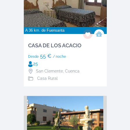
A 36 km. de
Fuensanta
CASA DE LOS ACACIO
55 €
Desde
/ noche
25
San Clemente
,
Cuenca
Casa Rural