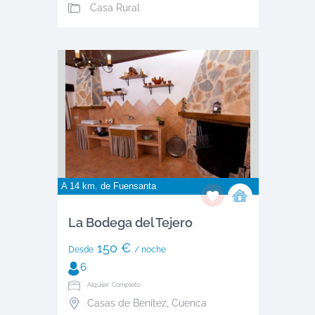
Casa Rural
A 14 km. de
Fuensanta
La Bodega del Tejero
150 €
Desde
/ noche
6
Alquiler: Completo
Casas de Benítez
,
Cuenca