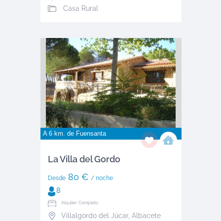
Casa Rural
A 6 km. de
Fuensanta
La Villa del Gordo
80 €
Desde
/ noche
8
Alquiler: Completo
Villalgordo del Júcar
,
Albacete