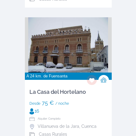
A 24 km. de
Fuensanta
La Casa del Hortelano
75 €
Desde
/ noche
16
Alquiler: Completo
Villanueva de la Jara
,
Cuenca
Casas Rurales