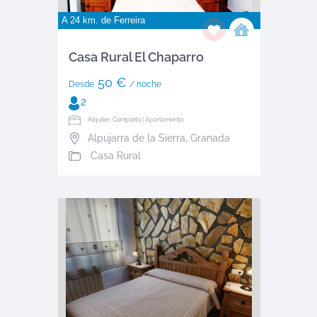
A 24 km. de
Ferreira
Casa Rural El Chaparro
50 €
Desde
/ noche
2
Alquiler: Completo | Apartamento
Alpujarra de la Sierra
,
Granada
Casa Rural