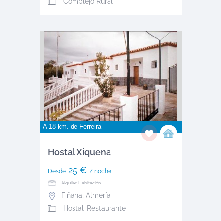
Complejo Rural
A 18 km. de
Ferreira
Hostal Xiquena
25 €
Desde
/ noche
Alquiler: Habitación
Fiñana
,
Almería
Hostal-Restaurante