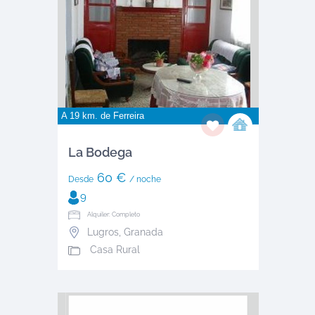
A 19 km. de
Ferreira
La Bodega
60 €
Desde
/ noche
9
Alquiler: Completo
Lugros
,
Granada
Casa Rural