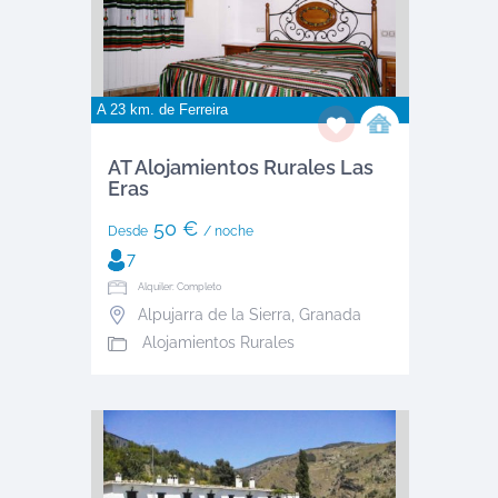
A 23 km. de
Ferreira
AT Alojamientos Rurales Las
Eras
50 €
Desde
/ noche
7
Alquiler: Completo
Alpujarra de la Sierra
,
Granada
Alojamientos Rurales