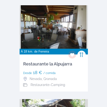
A 18 km. de
Ferreira
Restaurante la Alpujarra
18 €
Desde
/ comida
Nevada
,
Granada
Restaurante-Camping