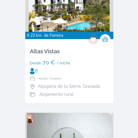
A 23 km. de
Ferreira
Altas Vistas
70 €
Desde
/ noche
6
Alquiler: Completo
Alpujarra de la Sierra
,
Granada
Alojamiento rural