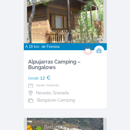
A 18 km. de
Ferreira
Alpujarras Camping –
Bungalows
12 €
Desde
Alquiler: Habitación
Nevada
,
Granada
Bungalow-Camping