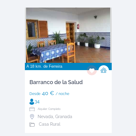
A 18 km. de
Ferreira
Barranco de la Salud
40 €
Desde
/ noche
34
Alquiler: Completo
Nevada
,
Granada
Casa Rural