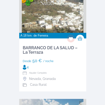
A 18 km. de
Ferreira
BARRANCO DE LA SALUD –
La Terraza
50 €
Desde
/ noche
4
Alquiler: Completo
Nevada
,
Granada
Casa Rural