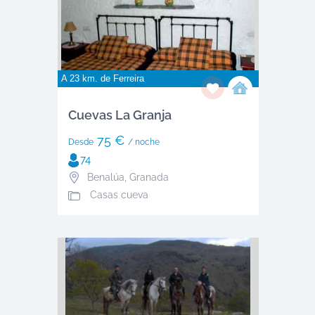
A 23 km. de
Ferreira
Cuevas La Granja
75 €
Desde
/ noche
74
Benalúa
,
Granada
Casas cueva