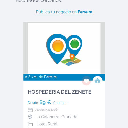
resultados cercanos:
Publica tu negocio en
Ferreira
A 3 km. de
Ferreira
HOSPEDERIA DEL ZENETE
89 €
Desde
/ noche
Alquiler: Habitación
La Calahorra
,
Granada
Hotel Rural