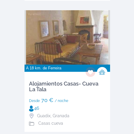
A 18 km. de
Ferreira
Alojamientos Casas- Cueva
La Tala
70 €
Desde
/ noche
46
Guadix
,
Granada
Casas cueva