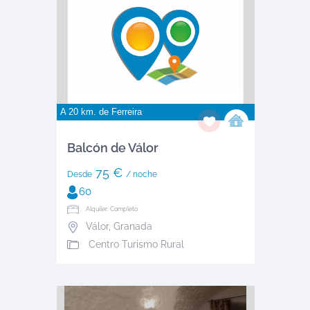
A 20 km. de
Ferreira
Balcón de Válor
75 €
Desde
/ noche
60
Alquiler: Completo
Válor
,
Granada
Centro Turismo Rural