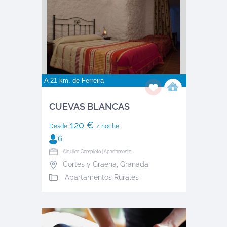
A 21 km. de
Ferreira
CUEVAS BLANCAS
120 €
Desde
/ noche
6
Alquiler: Completo | Apartamento
Cortes y Graena
,
Granada
Apartamentos Rurales