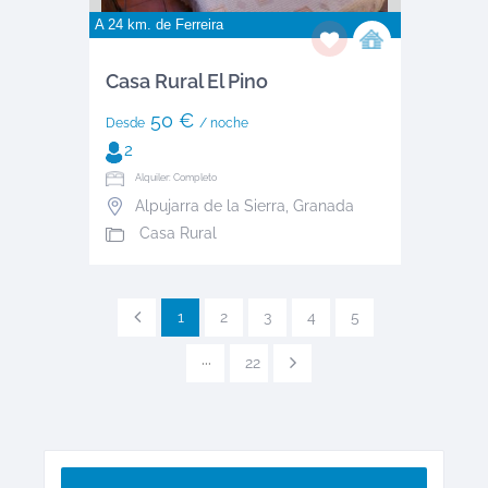
A 24 km. de
Ferreira
Casa Rural El Pino
50 €
Desde
/ noche
2
Alquiler: Completo
Alpujarra de la Sierra
,
Granada
Casa Rural
1
2
3
4
5
···
22