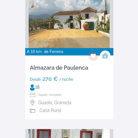
A 18 km. de
Ferreira
Almazara de Paulenca
270 €
Desde
/ noche
18
Alquiler: Completo
Guadix
,
Granada
Casa Rural