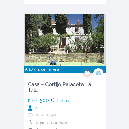
A 18 km. de
Ferreira
Casa – Cortijo Palacete La
Tala
500 €
Desde
/ noche
17
Alquiler: Completo
Guadix
,
Granada