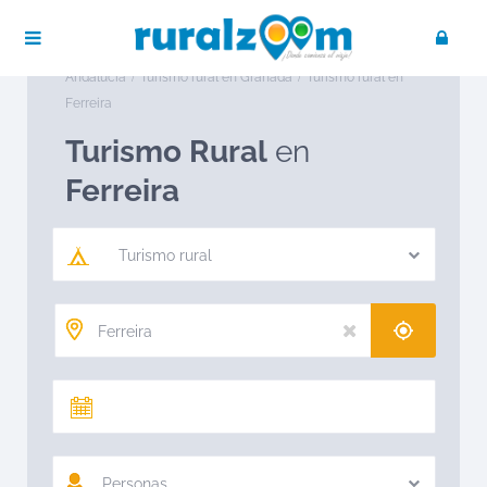
Publica tu negocio
Acceso / Registro
Ruralzoom
Turismo rural en España
Turismo rural en
Andalucía
Turismo rural en Granada
Turismo rural en
Ferreira
Turismo Rural
en
Ferreira
Turismo rural
Personas