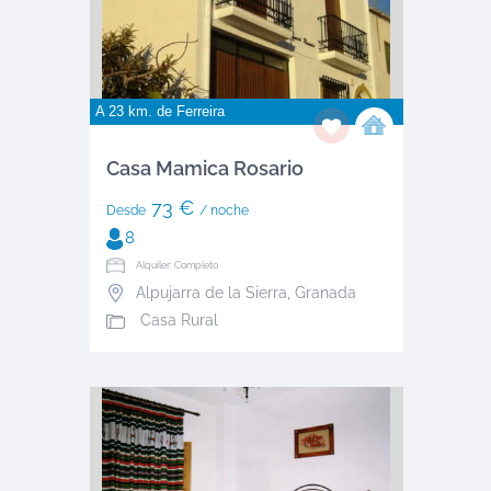
A 23 km. de
Ferreira
Casa Mamica Rosario
73 €
Desde
/ noche
8
Alquiler: Completo
Alpujarra de la Sierra
,
Granada
Casa Rural