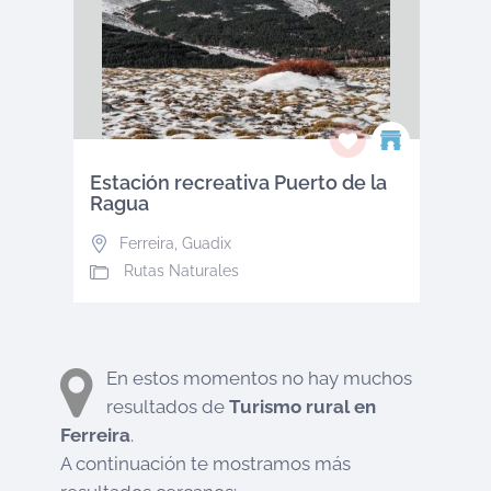
Estación recreativa Puerto de la
Ragua
Ferreira
,
Guadix
Rutas Naturales
En estos momentos no hay muchos
resultados de
Turismo rural en
Ferreira
.
A continuación te mostramos más