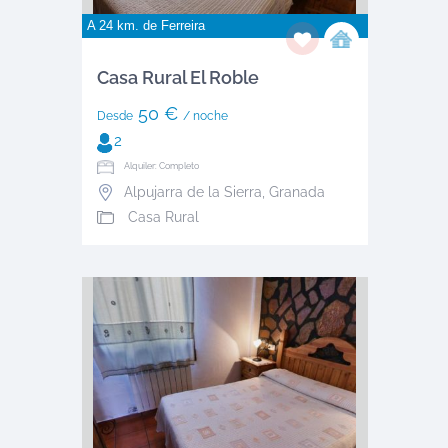
A 24 km. de
Ferreira
Casa Rural El Roble
50 €
Desde
/ noche
2
Alquiler: Completo
Alpujarra de la Sierra
,
Granada
Casa Rural