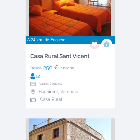
A 24 km. de
Enguera
Casa Rural Sant Vicent
250 €
Desde
/ noche
12
Alquiler: Completo
Bocairent
,
Valencia
Casa Rural