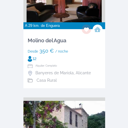
A 29 km. de
Enguera
Molino del Agua
350 €
Desde
/ noche
12
Alquiler: Completo
Banyeres de Mariola
,
Alicante
Casa Rural