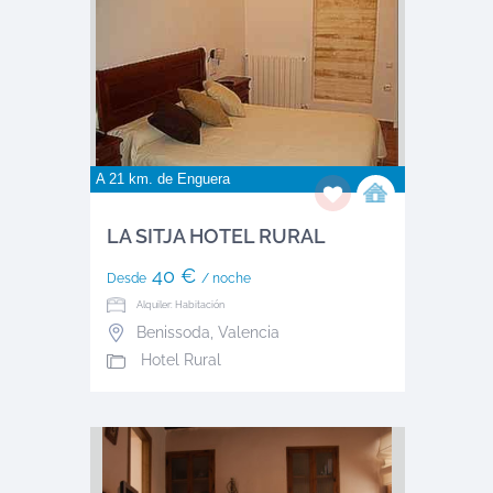
A 21 km. de
Enguera
LA SITJA HOTEL RURAL
40 €
Desde
/ noche
Alquiler: Habitación
Benissoda
,
Valencia
Hotel Rural