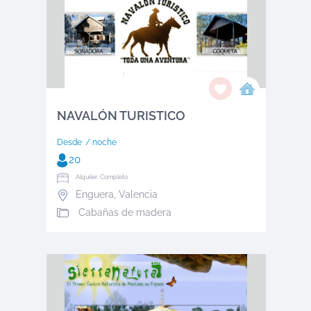
NAVALÓN TURISTICO
Desde
/ noche
20
Alquiler: Completo
Enguera
,
Valencia
Cabañas de madera