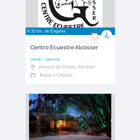
A 32 km. de
Enguera
Centro Ecuestre Alcosser
Desde
/ persona
Alcocer de Planes
,
Alicante
Rutas a Caballo