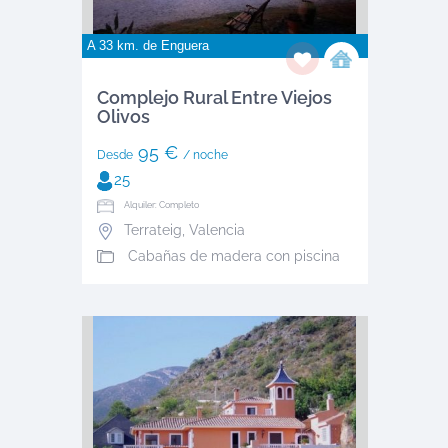
A 33 km. de
Enguera
Complejo Rural Entre Viejos
Olivos
95 €
Desde
/ noche
25
Alquiler: Completo
Terrateig
,
Valencia
Cabañas de madera con piscina