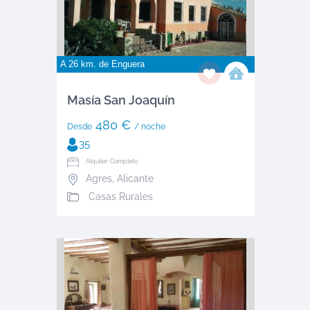
A 26 km. de
Enguera
Masía San Joaquín
480 €
Desde
/ noche
35
Alquiler: Completo
Agres
,
Alicante
Casas Rurales