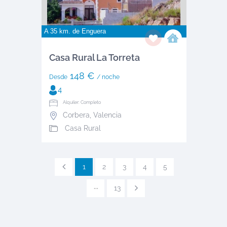
A 35 km. de
Enguera
Casa Rural La Torreta
148 €
Desde
/ noche
4
Alquiler: Completo
Corbera
,
Valencia
Casa Rural
1
2
3
4
5
···
13