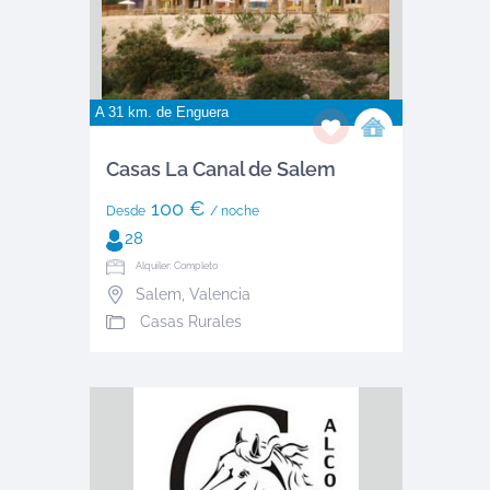
A 31 km. de
Enguera
Casas La Canal de Salem
100 €
Desde
/ noche
28
Alquiler: Completo
Salem
,
Valencia
Casas Rurales