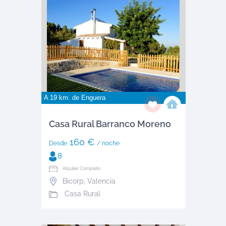
A 19 km. de
Enguera
Casa Rural Barranco Moreno
160 €
Desde
/ noche
8
Alquiler: Completo
Bicorp
,
Valencia
Casa Rural