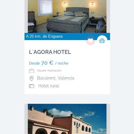
A 25 km. de
Enguera
L´AGORA HOTEL
70 €
Desde
/ noche
Alquiler: Habitación
Bocairent
,
Valencia
Hotel rural