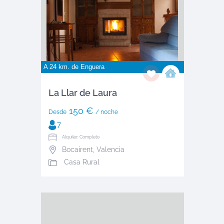
A 24 km. de
Enguera
La Llar de Laura
150 €
Desde
/ noche
7
Alquiler: Completo
Bocairent
,
Valencia
Casa Rural