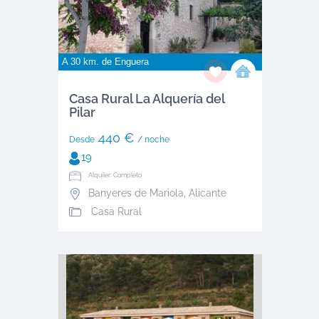
A 30 km. de
Enguera
Casa Rural La Alquería del
Pilar
440 €
Desde
/ noche
19
Alquiler: Completo
Banyeres de Mariola
,
Alicante
Casa Rural