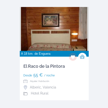
A 18 km. de
Enguera
El Raco de la Pintora
55 €
Desde
/ noche
Alquiler: Habitación
Alberic
,
Valencia
Hotel Rural