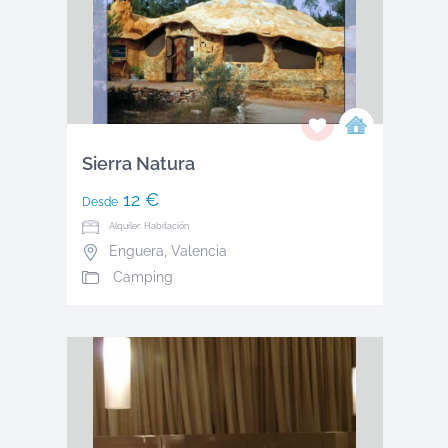
Sierra Natura
12 €
Desde
Alquiler: Habitación
Enguera
,
Valencia
Camping