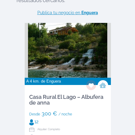
resultados cercanos:
Publica tu negocio en
Enguera
A 4 km. de
Enguera
Casa Rural El Lago – Albufera
de anna
300 €
Desde
/ noche
12
Alquiler: Completo