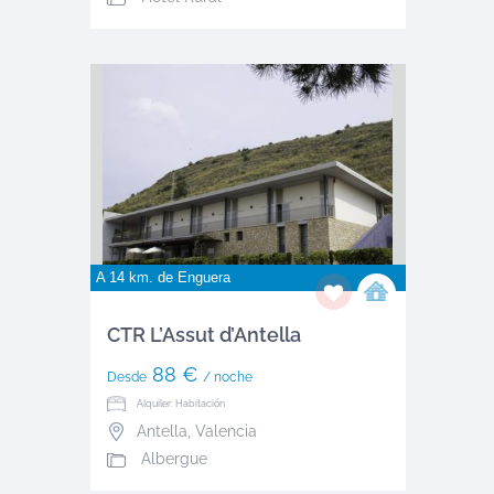
A 14 km. de
Enguera
CTR L’Assut d’Antella
88 €
Desde
/ noche
Alquiler: Habitación
Antella
,
Valencia
Albergue