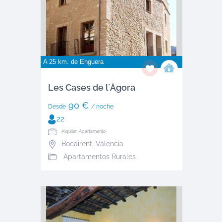
A 25 km. de
Enguera
Les Cases de l´Àgora
90 €
Desde
/ noche
22
Alquiler: Apartamento
Bocairent
,
Valencia
Apartamentos Rurales