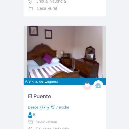
Chella
,
Valencia
Casa Rural
A 9 km. de
Enguera
El Puente
97.5 €
Desde
/ noche
8
Alquiler: Completo