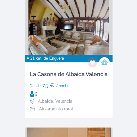
A 21 km. de
Enguera
La Casona de Albaida Valencia
75 €
Desde
/ noche
9
Albaida
,
Valencia
Alojamiento rural