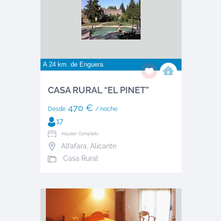
A 24 km. de
Enguera
CASA RURAL “EL PINET”
470 €
Desde
/ noche
17
Alquiler: Completo
Alfafara
,
Alicante
Casa Rural