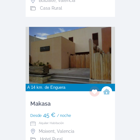
Bolbaite
,
Valencia
Casa Rural
A 14 km. de
Enguera
Makasa
45 €
Desde
/ noche
Alquiler: Habitación
Moixent
,
Valencia
Hotel Rural