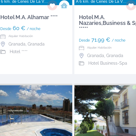
 6 km. de
Cenes De La Vega
A 6 km. de
Cenes De La Vega
Hotel M.A. Alhamar ****
Hotel M.A.
Nazaries,Business & 
60 €
*****
Desde
/ noche
Alquiler: Habitación
71.99 €
Desde
/ noche
Granada
,
Granada
Alquiler: Habitación
Hotel ****
Granada
,
Granada
Hotel Business-Spa