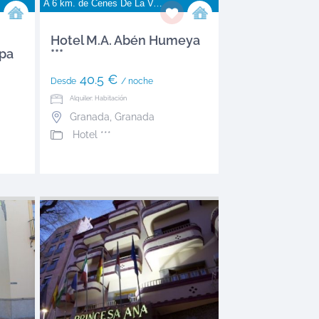
A 6 km. de
Cenes De La Vega
Hotel M.A. Abén Humeya
Spa
***
40.5 €
Desde
/ noche
Alquiler: Habitación
Granada
,
Granada
Hotel ***