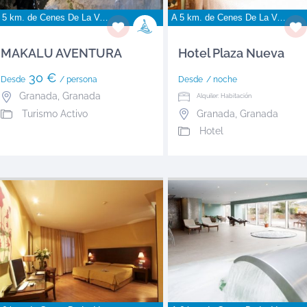
 5 km. de
Cenes De La Vega
A 5 km. de
Cenes De La Vega
MAKALU AVENTURA
Hotel Plaza Nueva
30 €
Desde
/ persona
Desde
/ noche
Granada
,
Granada
Alquiler: Habitación
Turismo Activo
Granada
,
Granada
Hotel