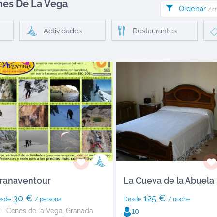
nes De La Vega
Ordenar
Act
Actividades
Restaurantes
ranaventour
La Cueva de la Abuela
30 €
125 €
esde
/ persona
Desde
/ noche
Cenes de la Vega
,
Granada
10