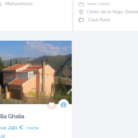
Multiaventura
Alquiler: Completo
Cenes de la Vega
,
Grana
Casa Rural
illa Ghalia
240 €
esde
/ noche
12