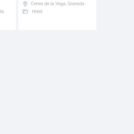
Cenes de la Vega
,
Granada
Hotel
da