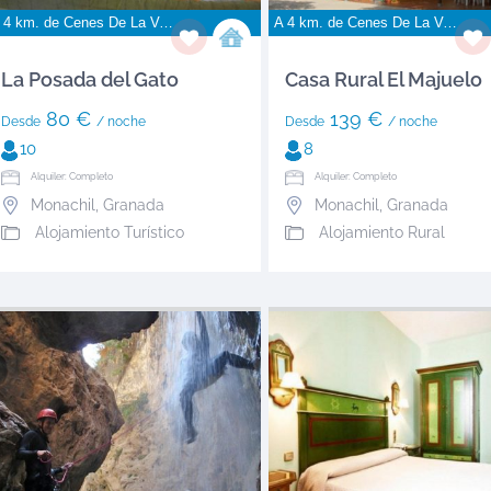
 4 km. de
Cenes De La Vega
A 4 km. de
Cenes De La Vega
La Posada del Gato
Casa Rural El Majuelo
80 €
139 €
Desde
/ noche
Desde
/ noche
10
8
Alquiler: Completo
Alquiler: Completo
Monachil
,
Granada
Monachil
,
Granada
Alojamiento Turístico
Alojamiento Rural