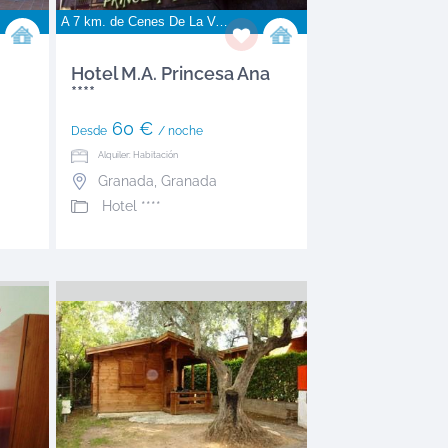
A 7 km. de
Cenes De La Vega
Hotel M.A. Princesa Ana
****
60 €
Desde
/ noche
Alquiler: Habitación
Granada
,
Granada
Hotel ****