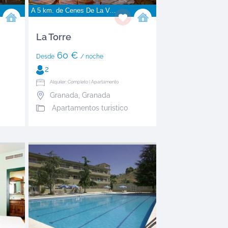
A 5 km. de
Cenes De La Vega
La Torre
60 €
Desde
/ noche
2
Alquiler: Completo | Apartamento
Granada
,
Granada
Apartamentos turistico