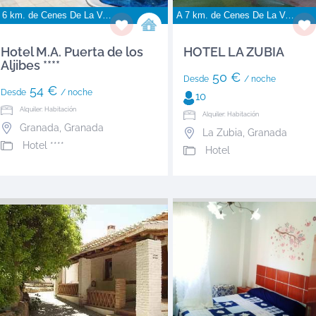
 6 km. de
Cenes De La Vega
A 7 km. de
Cenes De La Vega
Hotel M.A. Puerta de los
HOTEL LA ZUBIA
Aljibes ****
50 €
Desde
/ noche
54 €
Desde
/ noche
10
Alquiler: Habitación
Alquiler: Habitación
Granada
,
Granada
La Zubia
,
Granada
Hotel ****
Hotel