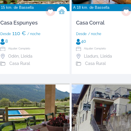
 15 km. de
Bassella
A 18 km. de
Bassella
Casa Espunyes
Casa Corral
110 €
Desde
/ noche
Desde
/ noche
8
40
Alquiler: Completo
Alquiler: Completo
Odèn
,
Lleida
Lladurs
,
Lleida
Casa Rural
Casa Rural