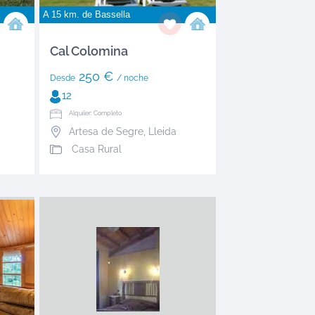
A 15 km. de
Bassella
Cal Colomina
250 €
Desde
/ noche
12
Alquiler: Completo
Artesa de Segre
,
Lleida
Casa Rural