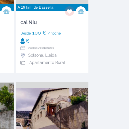
A 19 km. de
Bassella
cal Niu
100 €
Desde
/ noche
15
Alquiler: Apartamento
Solsona
,
Lleida
Apartamento Rural