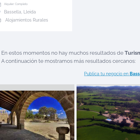
Alquiler: Completo
Bassella
,
Lleida
Alojamientos Rurales
En estos momentos no hay muchos resultados de
Turis
A continuación te mostramos más resultados cercanos:
Publica tu negocio en
Bass