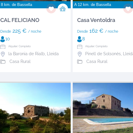
 8 km. de
Bassella
A 12 km. de
Bassella
CAL FELICIANO
Casa Ventoldra
225 €
162 €
Desde
/ noche
Desde
/ noche
10
8
Alquiler: Completo
Alquiler: Completo
la Baronia de Rialb
,
Lleida
Pinell de Solsonès
,
Lleid
Casa Rural
Casa Rural