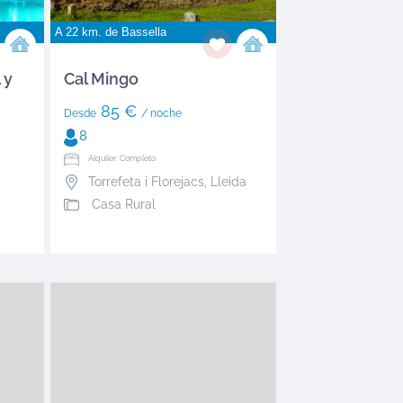
A 22 km. de
Bassella
 y
Cal Mingo
85 €
Desde
/ noche
8
Alquiler: Completo
Torrefeta i Florejacs
,
Lleida
Casa Rural