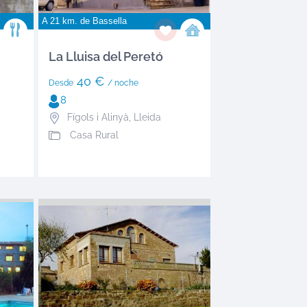
A 21 km. de
Bassella
La Lluisa del Peretó
40 €
Desde
/ noche
8
Fígols i Alinyà
,
Lleida
Casa Rural