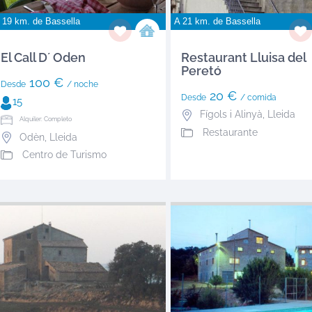
 19 km. de
Bassella
A 21 km. de
Bassella
El Call D´ Oden
Restaurant Lluisa del
Peretó
100 €
Desde
/ noche
20 €
Desde
/ comida
15
Fígols i Alinyà
,
Lleida
Alquiler: Completo
Restaurante
Odèn
,
Lleida
Centro de Turismo