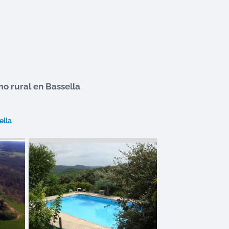
mo rural en
Bassella
.
ella