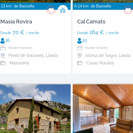
 13 km. de
Bassella
A 14 km. de
Bassella
Masía Rovira
Cal Camats
70 €
264 €
Desde
/ noche
Desde
/ noche
16
22
Alquiler: Habitación
Alquiler: Completo
Pinell de Solsonès
,
Lleida
Artesa de Segre
,
Lleida
Masoveria
Casas Rurales