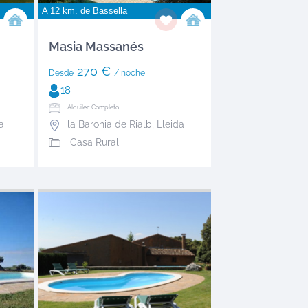
A 12 km. de
Bassella
Masia Massanés
270 €
Desde
/ noche
18
Alquiler: Completo
a
la Baronia de Rialb
,
Lleida
Casa Rural