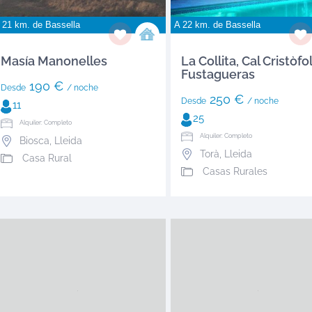
 21 km. de
Bassella
A 22 km. de
Bassella
Masía Manonelles
La Collita, Cal Cristòfol
Fustagueras
190 €
Desde
/ noche
250 €
Desde
/ noche
11
25
Alquiler: Completo
Alquiler: Completo
Biosca
,
Lleida
Torà
,
Lleida
Casa Rural
Casas Rurales