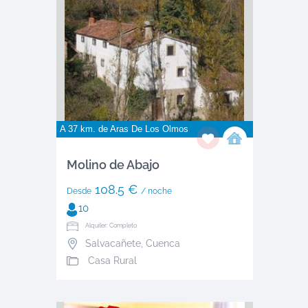
A 37 km. de
Aras De Los Olmos
Molino de Abajo
108.5 €
Desde
/ noche
10
Alquiler: Completo
Salvacañete
,
Cuenca
Casa Rural