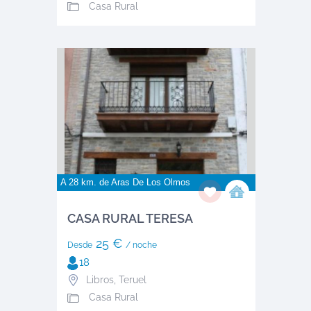
Casa Rural
A 28 km. de
Aras De Los Olmos
CASA RURAL TERESA
25 €
Desde
/ noche
18
Libros
,
Teruel
Casa Rural