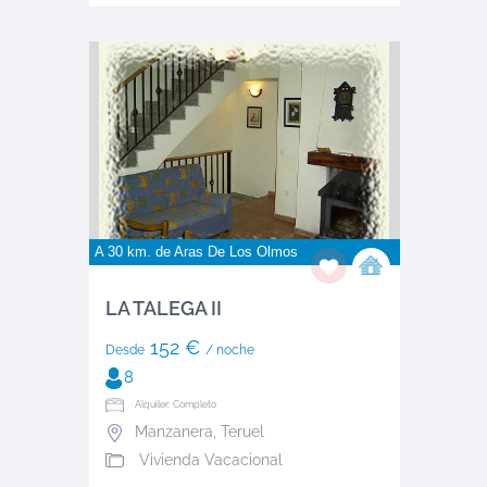
A 30 km. de
Aras De Los Olmos
LA TALEGA II
152 €
Desde
/ noche
8
Alquiler: Completo
Manzanera
,
Teruel
Vivienda Vacacional