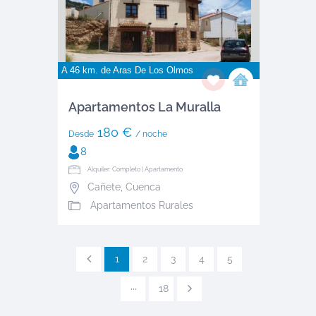
A 46 km. de
Aras De Los Olmos
Apartamentos La Muralla
180 €
Desde
/ noche
8
Alquiler: Completo | Apartamento
Cañete
,
Cuenca
Apartamentos Rurales
1
2
3
4
5
···
18