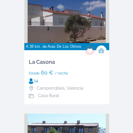
A 38 km. de
Aras De Los Olmos
La Casona
60 €
Desde
/ noche
14
Camporrobles
,
Valencia
Casa Rural