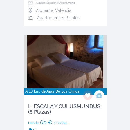
Alquiler: Completo | Apartamento
Alpuente
,
Valencia
Apartamentos Rurales
A 13 km. de
Aras De Los Olmos
L´ ESCALA Y CULUSMUNDUS
(6 Plazas)
60 €
Desde
/ noche