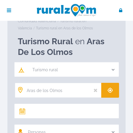
Publica tu negocio
Acceso / Registro
Ruralzoom
Turismo rural en España
Turismo rural en
Comunidad Valenciana
Turismo rural en
Valencia
Turismo rural en Aras de los Olmos
Turismo Rural
en
Aras
De Los Olmos
Turismo rural
Personas