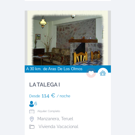
A 30 km. de
Aras De Los Olmos
LA TALEGA I
114 €
Desde
/ noche
6
Alquiler: Completo
Manzanera
,
Teruel
Vivienda Vacacional