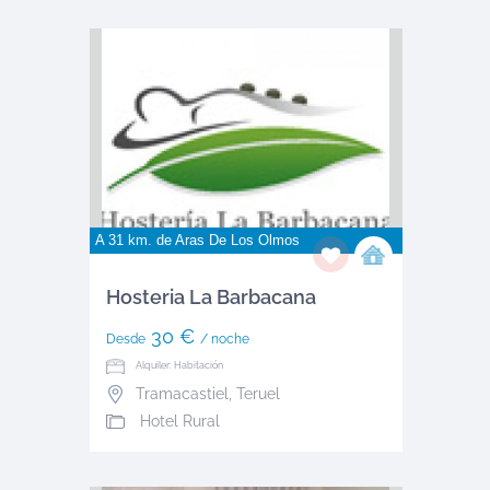
A 31 km. de
Aras De Los Olmos
Hosteria La Barbacana
30 €
Desde
/ noche
Alquiler: Habitación
Tramacastiel
,
Teruel
Hotel Rural