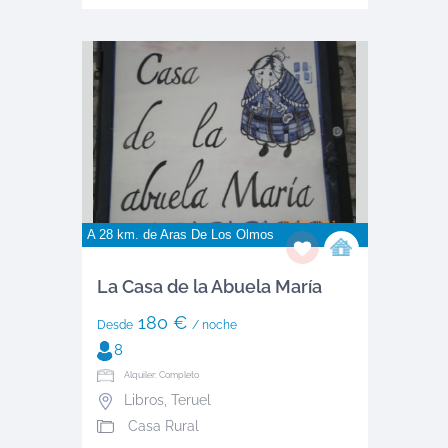
A 28 km. de
Aras De Los Olmos
La Casa de la Abuela María
180 €
Desde
/ noche
8
Alquiler: Completo
Libros
,
Teruel
Casa Rural