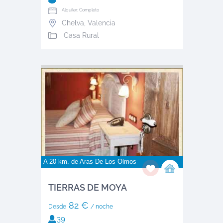
Alquiler: Completo
Chelva
,
Valencia
Casa Rural
A 20 km. de
Aras De Los Olmos
TIERRAS DE MOYA
82 €
Desde
/ noche
39