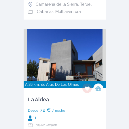
Camarena de la Sierra
,
Teruel
Cabañas-Multiaventura
A 26 km. de
Aras De Los Olmos
La Aldea
72 €
Desde
/ noche
11
Alquiler: Completo