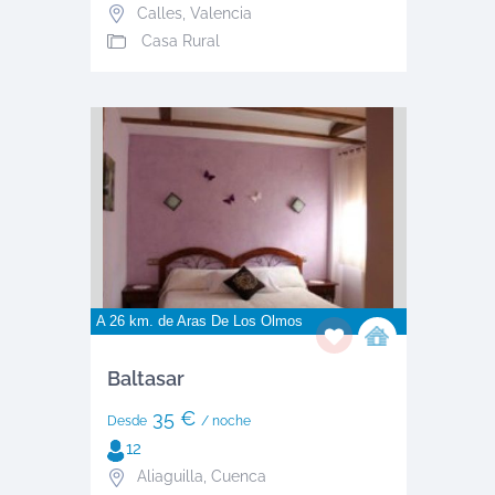
Calles
,
Valencia
Casa Rural
A 26 km. de
Aras De Los Olmos
Baltasar
35 €
Desde
/ noche
12
Aliaguilla
,
Cuenca