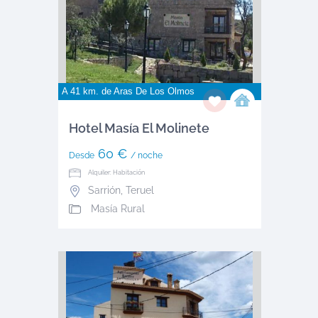
A 41 km. de
Aras De Los Olmos
Hotel Masía El Molinete
60 €
Desde
/ noche
Alquiler: Habitación
Sarrión
,
Teruel
Masía Rural