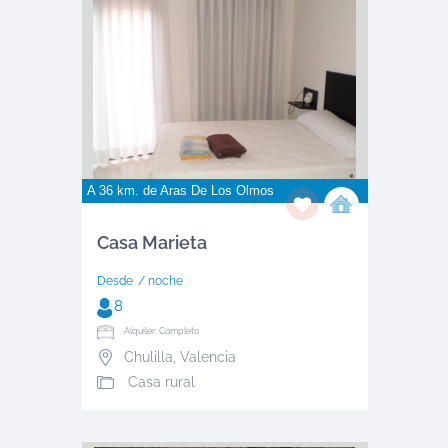
A 36 km. de
Aras De Los Olmos
Casa Marieta
Desde
/ noche
8
Alquiler: Completo
Chulilla
,
Valencia
Casa rural