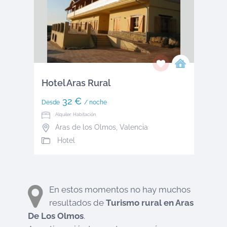
Hotel Aras Rural
32 €
Desde
/ noche
Alquiler: Habitación
Aras de los Olmos
,
Valencia
Hotel
En estos momentos no hay muchos
resultados de
Turismo rural en
Aras
De Los Olmos
.