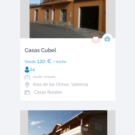
Casas Cubel
120 €
Desde
/ noche
24
Alquiler: Completo
Aras de los Olmos
,
Valencia
Casas Rurales