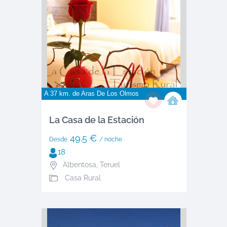
A 37 km. de
Aras De Los Olmos
La Casa de la Estación
49.5 €
Desde
/ noche
18
Albentosa
,
Teruel
Casa Rural