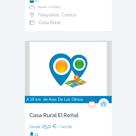
Alquiler: Completo
Talayuelas
,
Cuenca
Casa Rural
A 18 km. de
Aras De Los Olmos
Casa Rural El Reñal
250 €
Desde
/ noche
11