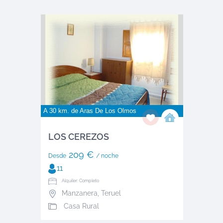
A 30 km. de
Aras De Los Olmos
LOS CEREZOS
209 €
Desde
/ noche
11
Alquiler: Completo
Manzanera
,
Teruel
Casa Rural