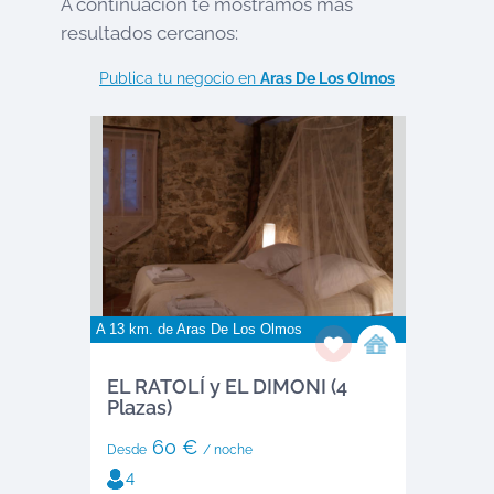
A continuación te mostramos más
resultados cercanos:
Publica tu negocio en
Aras De Los Olmos
A 13 km. de
Aras De Los Olmos
EL RATOLÍ y EL DIMONI (4
Plazas)
60 €
Desde
/ noche
4