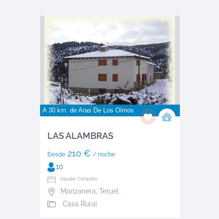
A 30 km. de
Aras De Los Olmos
LAS ALAMBRAS
210 €
Desde
/ noche
10
Alquiler: Completo
Manzanera
,
Teruel
Casa Rural