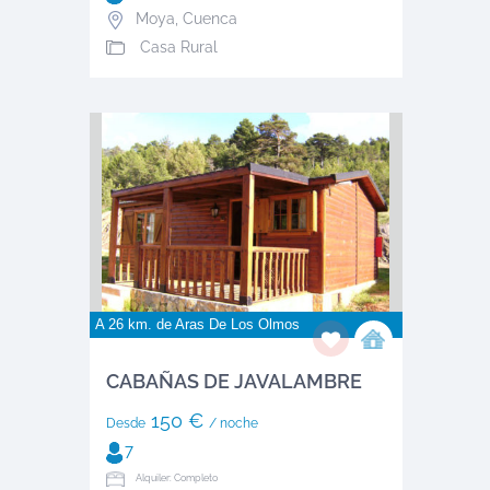
Moya
,
Cuenca
Casa Rural
A 26 km. de
Aras De Los Olmos
CABAÑAS DE JAVALAMBRE
150 €
Desde
/ noche
7
Alquiler: Completo