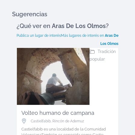
Sugerencias
¿Qué ver en
Aras De Los Olmos
?
Publica un lugar de interés
Más lugares de interés en
Aras De
Los Olmos
Tradición
popular
Volteo humano de campana
Castielfabib
,
Rincón de Ademuz
Castielfabib es una localidad de la Comunidad
ValencianaTambién es conocida como Castie...