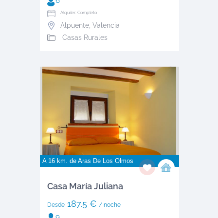
6
Alquiler: Completo
Alpuente
,
Valencia
Casas Rurales
A 16 km. de
Aras De Los Olmos
Casa María Juliana
187.5 €
Desde
/ noche
9