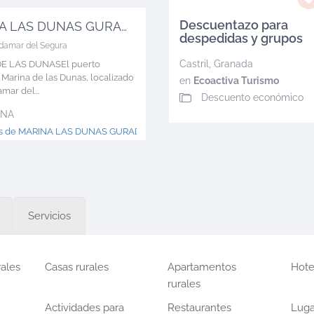
Descuentazo para
MARINA LAS DUNAS GURADAMAR
despedidas y grupos
damar del Segura
Castril
,
Granada
E LAS DUNASEl puerto
 Marina de las Dunas, localizado
en
Ecoactiva Turismo
mar del...
Descuento económico
INA
ás de MARINA LAS DUNAS GURADAMAR >
Servicios
rales
Casas rurales
Apartamentos
Hote
rurales
Actividades para
Restaurantes
Luga