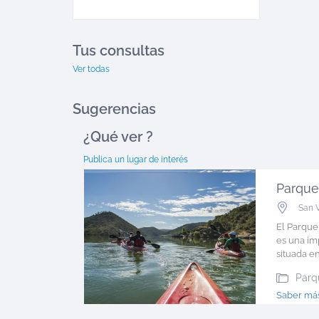
Tus consultas
Ver todas
Sugerencias
¿Qué ver
?
Publica un lugar de interés
San 
El Parque
es una im
situada en l
Parq
Saber más