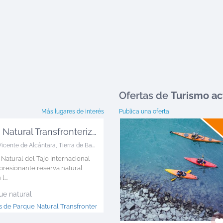
Ofertas
de
Turismo ac
Más lugares de interés
Publica una oferta
Parque Natural Transfronterizo Tajo ...
Vicente de Alcántara
,
Tierra de Badajoz
 Natural del Tajo Internacional
presionante reserva natural
...
ue natural
 de Parque Natural Transfronterizo Tajo >