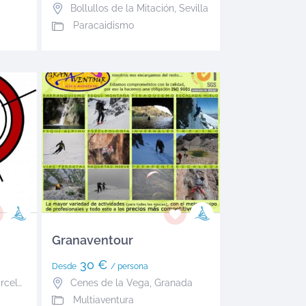
Bollullos de la Mitación
,
Sevilla
Paracaidismo
Granaventour
30 €
Desde
/ persona
celona
Cenes de la Vega
,
Granada
Multiaventura