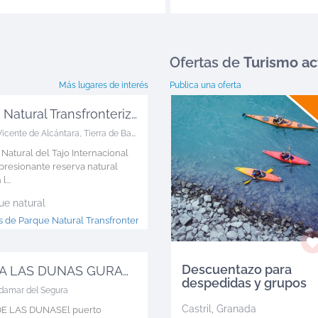
Ofertas
de
Turismo ac
Más lugares de interés
Publica una oferta
Parque Natural Transfronterizo Tajo ...
Vicente de Alcántara
,
Tierra de Badajoz
 Natural del Tajo Internacional
presionante reserva natural
...
ue natural
 de Parque Natural Transfronterizo Tajo >
Descuentazo para
MARINA LAS DUNAS GURADAMAR
despedidas y grupos
damar del Segura
Castril
,
Granada
E LAS DUNASEl puerto