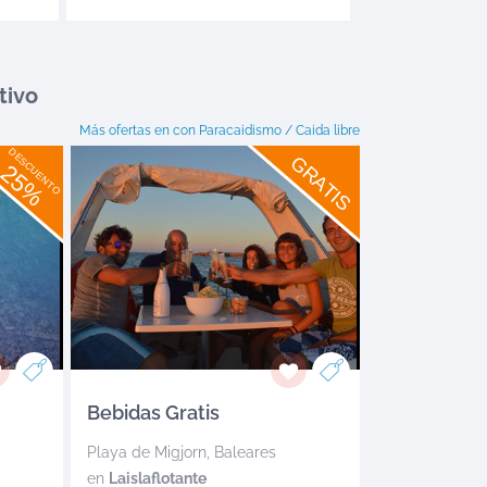
tivo
Más ofertas en
con Paracaidismo / Caida libre
DESCUENTO
GRATIS
25%
Bebidas Gratis
Playa de Migjorn
,
Baleares
en
Laislaflotante