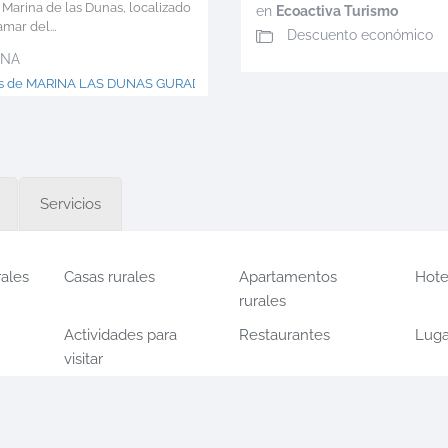
 Marina de las Dunas, localizado
en
Ecoactiva Turismo
mar del...
Descuento económico
INA
ás de MARINA LAS DUNAS GURADAMAR >
Servicios
rales
Casas rurales
Apartamentos
Hote
rurales
Actividades para
Restaurantes
Luga
visitar