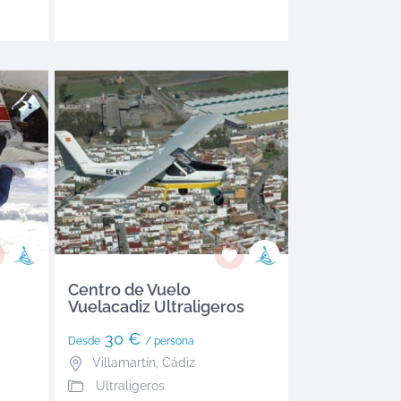
Centro de Vuelo
Vuelacadiz Ultraligeros
30 €
Desde
/ persona
Villamartín
,
Cádiz
Ultraligeros