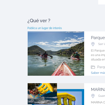
¿Qué ver
?
Publica un lugar de interés
San 
El Parque
es una im
situada en l
Parq
Saber más
Guar
MARINA D