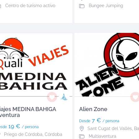
Centro de turismo activo
Bungee Jumping
iajes MEDINA BAHIGA
Alien Zone
ventura
7 €
Desde
/ persona
19 €
esde
/ persona
Sant Cugat del Vallès
,
Bar
Priego de Córdoba
,
Córdoba
Multiaventura