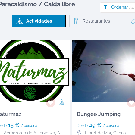
Paracaidismo / Caida libre
Ordenar
Act
Actividades
Restaurantes
aturmaz
Bungee Jumping
15 €
49 €
esde
/ persona
Desde
/ persona
Aeródromo de A Fervenza
,
A Coruña
Lloret de Mar
,
Girona