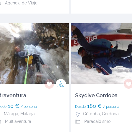
Agencia de Viaje
traventura
Skydive Cordoba
10 €
180 €
esde
/ persona
Desde
/ persona
Málaga
,
Málaga
Córdoba
,
Córdoba
Multiaventura
Paracaidismo