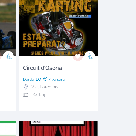
Circuit d’Osona
10 €
Desde
/ persona
Vic
,
Barcelona
Karting