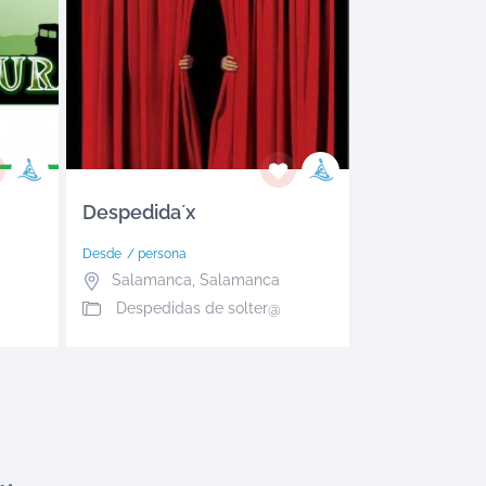
Despedida´x
Desde
/ persona
Salamanca
,
Salamanca
Despedidas de solter@