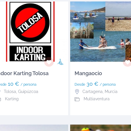
ndoor Karting Tolosa
Mangaocio
10 €
30 €
esde
/ persona
Desde
/ persona
Tolosa
,
Guipúzcoa
Cartagena
,
Murcia
Karting
Multiaventura