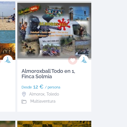
Almoroxball Todo en 1,
Finca Solmia
12 €
Desde
/ persona
Almorox
,
Toledo
Multiaventura