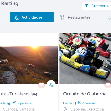
 Karting
Ordenar
Act
Actividades
Restaurantes
utas Turisticas 4×4
Circuito de Olaberria
55 €
9 €
esde
/ persona
Desde
/ persona
Suances
,
Cantabria
Olaberria
,
Guipúzcoa