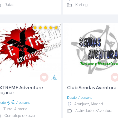
Rutas
Karting
XTREME Adventure
Club Sendas Aventura
ojacar
Desde
/ persona
5 €
esde
/ persona
Aranjuez
,
Madrid
Turre
,
Almería
Actividades/Aventura
Complejo de ocio