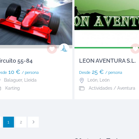
ircuito 55-84
LEON AVENTURA S.L.
10 €
25 €
esde
/ persona
Desde
/ persona
Balaguer
,
Lleida
León
,
León
Karting
Actividades / Aventura
1
2