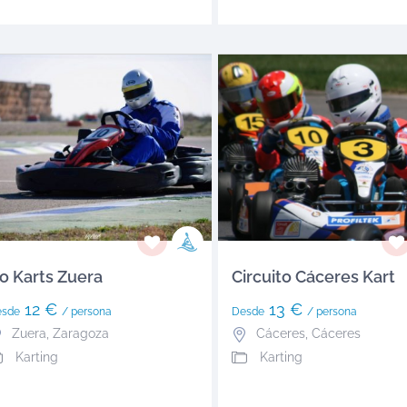
o Karts Zuera
Circuito Cáceres Kart
12 €
13 €
esde
/ persona
Desde
/ persona
Zuera
,
Zaragoza
Cáceres
,
Cáceres
Karting
Karting