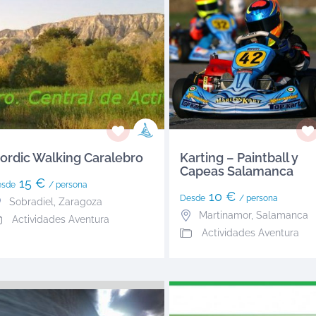
ordic Walking Caralebro
Karting – Paintball y
Capeas Salamanca
15 €
esde
/ persona
10 €
Desde
/ persona
Sobradiel
,
Zaragoza
Martinamor
,
Salamanca
Actividades Aventura
Actividades Aventura