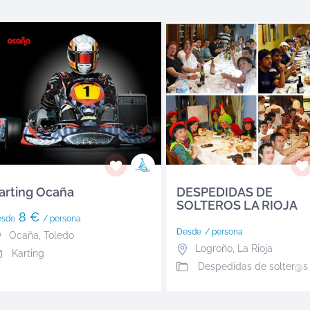
arting Ocaña
DESPEDIDAS DE
SOLTEROS LA RIOJA
8 €
esde
/ persona
Desde
/ persona
Ocaña
,
Toledo
Logroño
,
La Rioja
Karting
Despedidas de solter@s