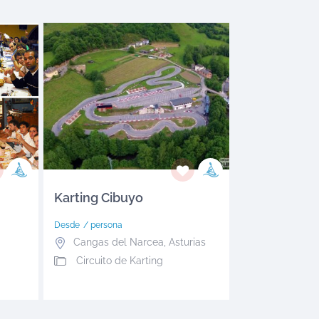
Karting Cibuyo
Desde
/ persona
Cangas del Narcea
,
Asturias
Circuito de Karting